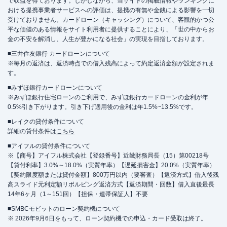
で収益を得ております。しかしながら、当サイトの掲載情報やランキングに
おける提携事業者サービスへの評価は、提携の有無や金銭による影響を一切
受けておりません。カードローン（キャッシング）について、客観的かつ公
平な価値のある情報をサイト利用者に提供することにより、「世の中からお
金の不安を解消し、人生が豊かになる社会」の実現を目指しております。
■三井住友銀行 カードローンについて
※毎月の返済は、返済時点での借入残高によって約定返済金額が設定されま
す。
■みずほ銀行カードローンについて
※みずほ銀行住宅ローンのご利用で、みずほ銀行カードローンの金利が年
0.5%引き下がります。引き下げ適用後の金利は年1.5%~13.5%です。
■レイクの貸付条件について
詳細の貸付条件は
こちら
■アイフルの貸付条件について
※【商号】アイフル株式会社【登録番号】近畿財務局長（15）第00218号
【貸付利率】3.0%～18.0%（実質年率）【遅延損害金】20.0%（実質年率）
【契約限度額または貸付金額】800万円以内（要審査）【返済方式】借入後残
高スライド元利定額リボルビング返済方式【返済期間・回数】借入直後最長
14年6ヶ月（1～151回）【担保・連帯保証人】不要
■SMBCモビットのローン契約機について
※ 2026年9月6日をもって、ローン契約機での申込・カード受取は終了。