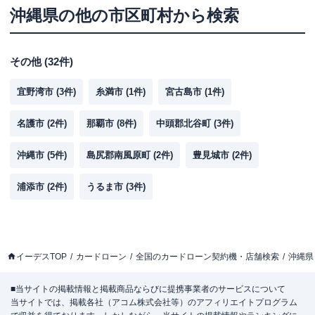
沖縄県
の他の市区町村から検索
その他
(
32
件)
宜野湾市
(
3
件)
糸満市
(
1
件)
宮古島市
(
1
件)
名護市
(
2
件)
那覇市
(
8
件)
中頭郡北谷町
(
3
件)
沖縄市
(
5
件)
島尻郡南風原町
(
2
件)
豊見城市
(
2
件)
浦添市
(
2
件)
うるま市
(
3
件)
イーデスTOP
カードローン
全国のカードローン契約機・店舗検索
沖縄県
■当サイトの掲載情報と掲載商品ならびに提携事業者のサービスについて
当サイトでは、掲載各社（アコム株式会社等）のアフィリエイトプログラム