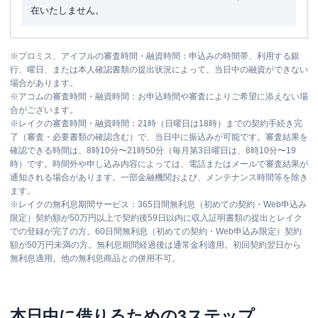
在いたしません。
※
プロミス、アイフルの審査時間・融資時間：申込みの時間帯、利用する銀
行、曜日、または本人確認書類の提出状況によって、当日中の融資ができない
場合があります。
※
アコムの審査時間・融資時間：お申込時間や審査によりご希望に添えない場
合がございます。
※
レイクの審査時間・融資時間：21時（日曜日は18時）までの契約手続き完
了（審査・必要書類の確認含む）で、当日中に振込みが可能です。審査結果を
確認できる時間は、8時10分〜21時50分（毎月第3日曜日は、8時10分〜19
時）です。時間外や申し込み内容によっては、電話またはメールで審査結果が
通知される場合があります。一部金融機関および、メンテナンス時間等を除き
ます。
※
レイクの無利息期間サービス：365日間無利息（初めての契約・Web申込み
限定）契約額が50万円以上で契約後59日以内に収入証明書類の提出とレイク
での登録が完了の方。60日間無利息（初めての契約・Web申込み限定）契約
額が50万円未満の方。無利息期間経過後は通常金利適用。初回契約翌日から
無利息適用。他の無利息商品との併用不可。
本日中に借りるための3ステップ