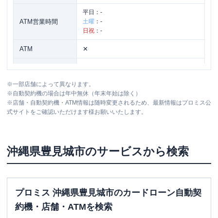
平日：
-
ATM営業時間
土曜
：
-
日祝
：
-
ATM
✕
駐車場
〇
※
一部店舗によって異なります。
沖縄県豊見城市字真玉橋１３５ ＮＰＫ
住所
※
自動契約機の場合は年中無休（年末年始は除く）
ビル１Ｆ
※
店舗・自動契約機・ATM情報は随時変更されるため、最新情報はプロミス公
式サイトをご確認いただけます様お願いいたします。
名称
レイク
真玉橋（自動契約コーナー）
平日：
9:00-21:00
沖縄県
豊見城市
のサービスから検索
営業時間
土曜
：
9:00-21:00
日祝
：
9:00-19:00（祝日は21:00まで営業）
平日：
-
ATM営業時間
土曜
：
-
プロミス 沖縄県豊見城市のカードローン自動契
日祝
：
-
約機・店舗・ATMを検索
ATM
✕