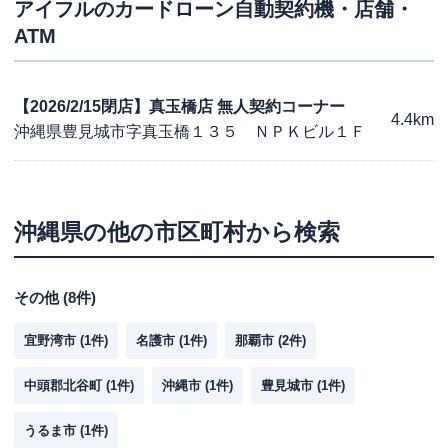
アイフル
のカードローン自動契約機・店舗・
ATM
【2026/2/15閉店】真玉橋店 無人契約コーナー
4.4km
沖縄県豊見城市字真玉橋１３５ ＮＰＫビル１Ｆ
沖縄県
の他の市区町村から検索
その他
(
8
件)
宜野湾市
(
1
件)
名護市
(
1
件)
那覇市
(
2
件)
中頭郡北谷町
(
1
件)
沖縄市
(
1
件)
豊見城市
(
1
件)
うるま市
(
1
件)