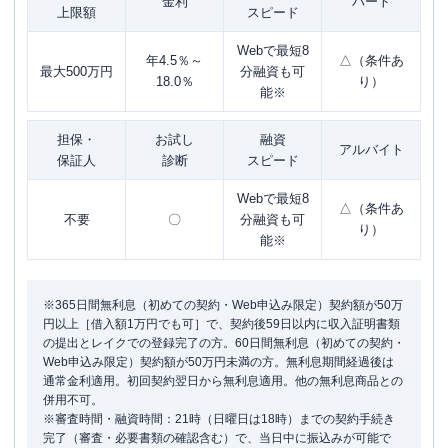
金利
パート
上限額
スピード
Webで最短8
年4.5％～
△（条件あ
最大500万円
分融資も可
18.0％
り）
能※
担保・
お試し
融資
アルバイト
保証人
診断
スピード
Webで最短8
△（条件あ
不要
〇
分融資も可
り）
能※
※365日間無利息（初めての契約・Web申込み限定）契約額が50万
円以上［借入額1万円でも可］で、契約後59日以内に収入証明書類
の提出とレイクでの登録完了の方。60日間無利息（初めての契約・
Web申込み限定）契約額が50万円未満の方。無利息期間経過後は
通常金利適用。初回契約翌日から無利息適用。他の無利息商品との
併用不可。
※審査時間・融資時間：21時（日曜日は18時）までの契約手続き
完了（審査・必要書類の確認含む）で、当日中に振込みが可能で