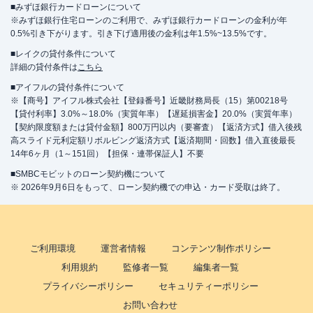
■みずほ銀行カードローンについて
※みずほ銀行住宅ローンのご利用で、みずほ銀行カードローンの金利が年
0.5%引き下がります。引き下げ適用後の金利は年1.5%~13.5%です。
■レイクの貸付条件について
詳細の貸付条件は
こちら
■アイフルの貸付条件について
※【商号】アイフル株式会社【登録番号】近畿財務局長（15）第00218号
【貸付利率】3.0%～18.0%（実質年率）【遅延損害金】20.0%（実質年率）
【契約限度額または貸付金額】800万円以内（要審査）【返済方式】借入後残
高スライド元利定額リボルビング返済方式【返済期間・回数】借入直後最長
14年6ヶ月（1～151回）【担保・連帯保証人】不要
■SMBCモビットのローン契約機について
※ 2026年9月6日をもって、ローン契約機での申込・カード受取は終了。
ご利用環境
運営者情報
コンテンツ制作ポリシー
利用規約
監修者一覧
編集者一覧
プライバシーポリシー
セキュリティーポリシー
お問い合わせ