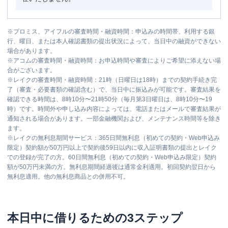
※
プロミス、アイフルの審査時間・融資時間：申込みの時間帯、利用する銀
行、曜日、または本人確認書類の提出状況によって、当日中の融資ができない
場合があります。
※
アコムの審査時間・融資時間：お申込時間や審査によりご希望に添えない場
合がございます。
※
レイクの審査時間・融資時間：21時（日曜日は18時）までの契約手続き完
了（審査・必要書類の確認含む）で、当日中に振込みが可能です。審査結果を
確認できる時間は、8時10分〜21時50分（毎月第3日曜日は、8時10分〜19
時）です。時間外や申し込み内容によっては、電話またはメールで審査結果が
通知される場合があります。一部金融機関および、メンテナンス時間等を除き
ます。
※
レイクの無利息期間サービス：365日間無利息（初めての契約・Web申込み
限定）契約額が50万円以上で契約後59日以内に収入証明書類の提出とレイク
での登録が完了の方。60日間無利息（初めての契約・Web申込み限定）契約
額が50万円未満の方。無利息期間経過後は通常金利適用。初回契約翌日から
無利息適用。他の無利息商品との併用不可。
本日中に借りるための3ステップ