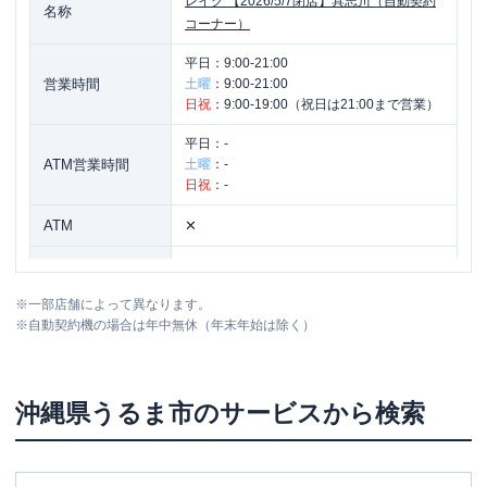
レイク
【2026/5/7閉店】具志川（自動契約
名称
コーナー）
平日：
9:00-21:00
営業時間
土曜
：
9:00-21:00
日祝
：
9:00-19:00（祝日は21:00まで営業）
平日：
-
ATM営業時間
土曜
：
-
日祝
：
-
ATM
✕
駐車場
〇
※
一部店舗によって異なります。
沖縄県うるま市みどり町4丁目8-9 安慶名
住所
※
自動契約機の場合は年中無休（年末年始は除く）
ビル1階
沖縄県
うるま市
のサービスから検索