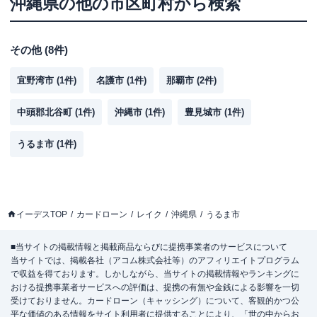
沖縄県
の他の市区町村から検索
その他
(
8
件)
宜野湾市
(
1
件)
名護市
(
1
件)
那覇市
(
2
件)
中頭郡北谷町
(
1
件)
沖縄市
(
1
件)
豊見城市
(
1
件)
うるま市
(
1
件)
イーデスTOP
カードローン
レイク
沖縄県
うるま市
■当サイトの掲載情報と掲載商品ならびに提携事業者のサービスについて
当サイトでは、掲載各社（アコム株式会社等）のアフィリエイトプログラム
で収益を得ております。しかしながら、当サイトの掲載情報やランキングに
おける提携事業者サービスへの評価は、提携の有無や金銭による影響を一切
受けておりません。カードローン（キャッシング）について、客観的かつ公
平な価値のある情報をサイト利用者に提供することにより、「世の中からお