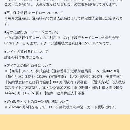
金の不安を解消し、人生が豊かになる社会」の実現を目指しております。
■三井住友銀行 カードローンについて
※毎月の返済は、返済時点での借入残高によって約定返済金額が設定されま
す。
■みずほ銀行カードローンについて
※みずほ銀行住宅ローンのご利用で、みずほ銀行カードローンの金利が年
0.5%引き下がります。引き下げ適用後の金利は年1.5%~13.5%です。
■レイクの貸付条件について
詳細の貸付条件は
こちら
■アイフルの貸付条件について
※【商号】アイフル株式会社【登録番号】近畿財務局長（15）第00218号
【貸付利率】3.0%～18.0%（実質年率）【遅延損害金】20.0%（実質年率）
【契約限度額または貸付金額】800万円以内（要審査）【返済方式】借入後残
高スライド元利定額リボルビング返済方式【返済期間・回数】借入直後最長
14年6ヶ月（1～151回）【担保・連帯保証人】不要
■SMBCモビットのローン契約機について
※ 2026年9月6日をもって、ローン契約機での申込・カード受取は終了。