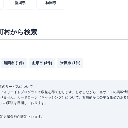
新潟県
秋田県
町村から検索
鶴岡市
(
1
件)
山形市
(
4
件)
米沢市
(
1
件)
者のサービスについて
フィリエイトプログラムで収益を得ております。しかしながら、当サイトの掲載情
りません。カードローン（キャッシング）について、客観的かつ公平な価値のある
」の実現を目指しております。
定返済金額が設定されます。