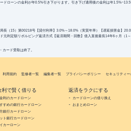
ローンの金利が年0.5%引き下がります。引き下げ適用後の金利は年1.5%~13.
（15）第00218号【貸付利率】3.0%～18.0%（実質年率）【遅延損害金】20
ド元利定額リボルビング返済方式【返済期間・回数】借入直後最長14年6ヶ月（1～
込・カード受取は終了。
利用規約
監修者一覧
編集者一覧
プライバシーポリシー
セキュリティー
金利で賢く借りる
返済をラクにする
金利のカードローン
カードローンの借り換え
すすめの銀行カードローン
おまとめローン
方銀行カードローン
ット銀行カードローン
イカーローン