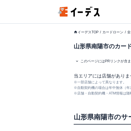
イーデスTOP
カードローン
全
山形県南陽市のカードロ
このページにはPRリンクが含
当エリアには店舗がありま
※
一部店舗によって異なります。
※
自動契約機の場合は年中無休（年
※
店舗・自動契約機・ATM情報は
山形県
南陽市
のサ