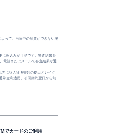
によって、当日中の融資ができない場
日中に振込みが可能です。審査結果を
ては、電話またはメールで審査結果が通
日以内に収入証明書類の提出とレイク
は通常金利適用。初回契約翌日から無
TMでカードのご利用