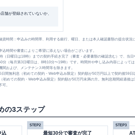
の店舗が登録されていないか、
融資時間：申込みの時間帯、利用する銀行、曜日、または本人確認書類の提出状況
申込時間や審査によりご希望に添えない場合がございます。
1時（日曜日は18時）までの契約手続き完了（審査・必要書類の確認含む）で、当
時50分（毎月第3日曜日は、8時10分〜19時）です。時間外や申し込み内容によっ
機関および、メンテナンス時間等を除きます。
5日間無利息（初めての契約・Web申込み限定）契約額が50万円以上で契約後59
息（初めての契約・Web申込み限定）契約額が50万円未満の方。無利息期間経過後
不可。
めの3ステップ
STEP2
STEP3
申込
最短30分で審査が完了
A