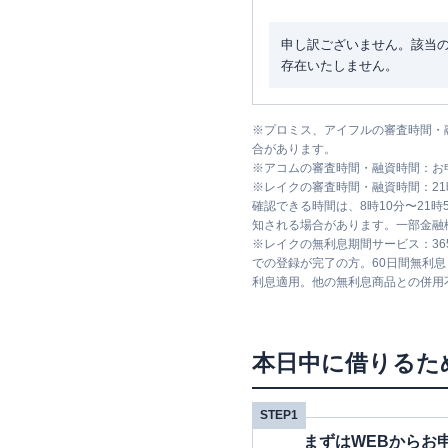
申し訳ございません。該当
存在いたしません。
※
プロミス、アイフルの審査時間・
合があります。
※
アコムの審査時間・融資時間：お
※
レイクの審査時間・融資時間：2
確認できる時間は、8時10分〜21
知される場合があります。一部金融
※
レイクの無利息期間サービス：36
での登録が完了の方。60日間無利
利息適用。他の無利息商品との併用
本日中に借りるた
STEP1
まずはWEBからお