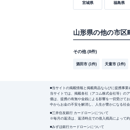
宮城県
福島県
山形県
の他の市区
その他
(
8
件)
酒田市
(
1
件)
天童市
(
1
件)
■当サイトの掲載情報と掲載商品ならびに提携事業
当サイトでは、掲載各社（アコム株式会社等）のア
価は、提携の有無や金銭による影響を一切受けてお
中からお金の不安を解消し、人生が豊かになる社会
■三井住友銀行 カードローンについて
※毎月の返済は、返済時点での借入残高によって約
■みずほ銀行カードローンについて