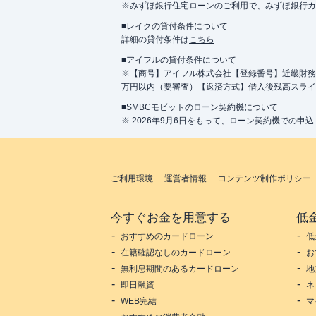
※みずほ銀行住宅ローンのご利用で、みずほ銀行カード
■レイクの貸付条件について
詳細の貸付条件は
こちら
■アイフルの貸付条件について
※【商号】アイフル株式会社【登録番号】近畿財務局長
万円以内（要審査）【返済方式】借入後残高スライ
■SMBCモビットのローン契約機について
※ 2026年9月6日をもって、ローン契約機での申
ご利用環境
運営者情報
コンテンツ制作ポリシー
今すぐお金を用意する
低
おすすめのカードローン
低
在籍確認なしのカードローン
お
無利息期間のあるカードローン
地
即日融資
ネ
WEB完結
マ