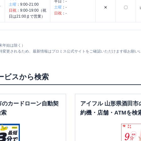
平日：
-
ナ
土曜
：
9:00-21:00
土曜
：
-
✕
〇
日祝
：
9:00-19:00（祝
日祝
：
-
日は21:00まで営業）
末年始は除く）
随時変更されるため、最新情報はプロミス公式サイトをご確認いただけます様お願い
ービスから検索
市のカードローン自動契
アイフル 山形県酒田市
検索
約機・店舗・ATMを検