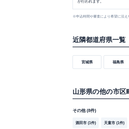
が行われます。
※
申込時間や審査により希望に沿え
近隣都道府県一覧
宮城県
福島県
山形県
の他の市区
その他
(
8
件)
酒田市
(
1
件)
天童市
(
1
件)