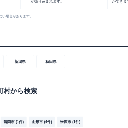
が振り込まれます。
ができま
ない場合があります。
新潟県
秋田県
町村から検索
鶴岡市
(
1
件)
山形市
(
4
件)
米沢市
(
1
件)