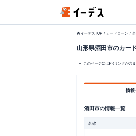
イーデスTOP
カードローン
全
山形県酒田市のカードロ
このページにはPRリンクが含
情報
酒田市
の情報一覧
名称