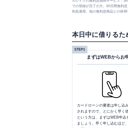
※
レイクの無利息期間サービス：36
での登録が完了の方。60日間無利
利息適用。他の無利息商品との併用
本日中に借りるた
STEP1
まずはWEBからお
カードローンの審査は申し込
されますので、とにかく早く借
という方は、まずはWEB申込
ましょう。早く申し込むほど