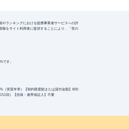
報やランキングにおける提携事業者サービスへの評
情報をサイト利用者に提供することにより、「世の
5%です。
.0%（実質年率）【契約限度額または貸付金額】800
151回）【担保・連帯保証人】不要