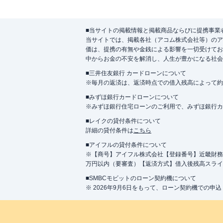
■当サイトの掲載情報と掲載商品ならびに提携事業
当サイトでは、掲載各社（アコム株式会社等）のア
価は、提携の有無や金銭による影響を一切受けてお
中からお金の不安を解消し、人生が豊かになる社会
■三井住友銀行 カードローンについて
※毎月の返済は、返済時点での借入残高によって約
■みずほ銀行カードローンについて
※みずほ銀行住宅ローンのご利用で、みずほ銀行カード
■レイクの貸付条件について
詳細の貸付条件は
こちら
■アイフルの貸付条件について
※【商号】アイフル株式会社【登録番号】近畿財務局長
万円以内（要審査）【返済方式】借入後残高スライ
■SMBCモビットのローン契約機について
※ 2026年9月6日をもって、ローン契約機での申