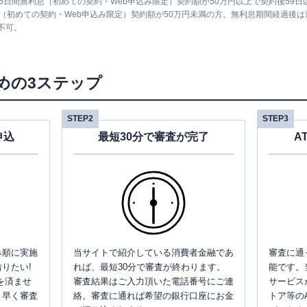
5日間無利息（初めての契約・Web申込み限定）契約額が50万円以上で契約後59
息（初めての契約・Web申込み限定）契約額が50万円未満の方。無利息期間経過後
不可。
めの3ステップ
STEP2
STEP3
申込
最短30分で審査が完了
A
み順に実施
当サイトで紹介している消費者金融であ
審査に通
りたい!
れば、最短30分で審査が終わります。
能です。
を済ませ
審査結果はご入力頂いた電話番号にご連
サービス
、早く審査
絡。審査に通れば希望の銀行口座にお金
トア等の