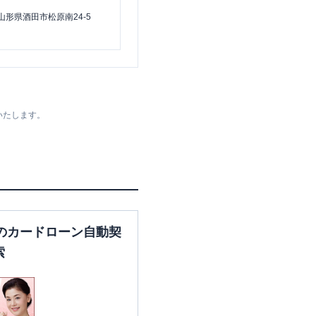
山形県酒田市松原南24-5
いたします。
のカードローン自動契
索