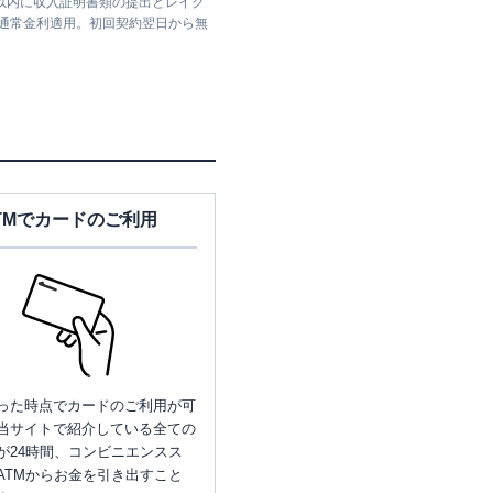
日以内に収入証明書類の提出とレイク
は通常金利適用。初回契約翌日から無
TMでカードのご利用
った時点でカードのご利用が可
当サイトで紹介している全ての
が24時間、コンビニエンスス
ATMからお金を引き出すこと