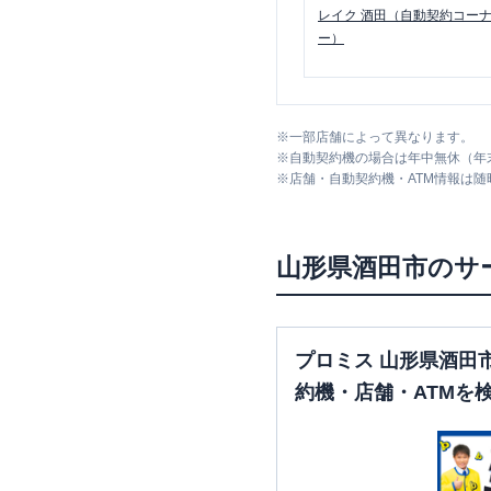
レイク
酒田（自動契約コー
ー）
※
一部店舗によって異なります。
※
自動契約機の場合は年中無休（年
※
店舗・自動契約機・ATM情報は
山形県
酒田市
のサ
プロミス 山形県酒田
約機・店舗・ATMを