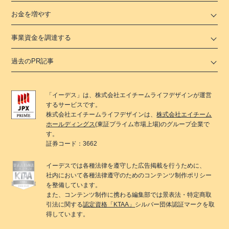
お金を増やす
事業資金を調達する
過去のPR記事
「
イーデス
」は、
株式会社エイチームライフデザイン
が運営
するサービスです。
株式会社エイチームライフデザイン
は、
株式会社エイチーム
ホールディングス
(東証プライム市場上場)のグループ企業で
す。
証券コード：3662
イーデス
では各種法律を遵守した広告掲載を行うために、
社内において各種法律遵守のためのコンテンツ制作ポリシー
を整備しています。
また、コンテンツ制作に携わる編集部では景表法・特定商取
引法に関する
認定資格「KTAA」
シルバー団体認証マークを取
得しています。