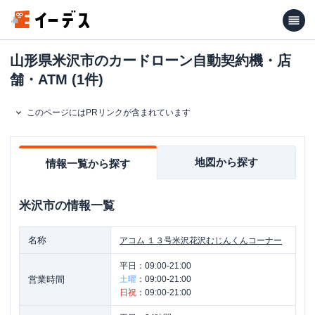
山形県米沢市のカードローン自動契約機・店
舗・ATM (1件)
このページにはPRリンクが含まれています
地図から探す
情報一覧から探す
米沢市
の情報一覧
名称
アコム
１３号米沢花沢むじんくんコーナー
平日：
09:00-21:00
営業時間
土曜
：
09:00-21:00
日祝
：
09:00-21:00