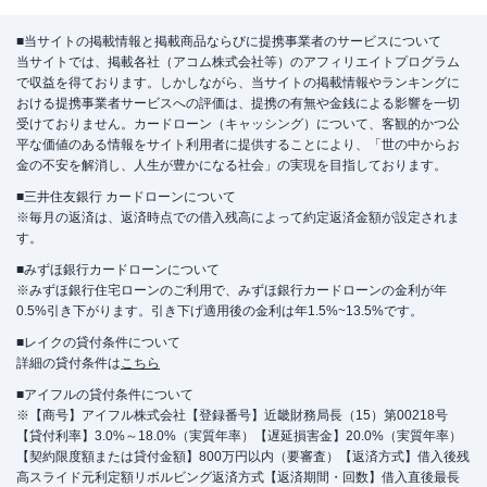
■当サイトの掲載情報と掲載商品ならびに提携事業者のサービスについて
当サイトでは、掲載各社（アコム株式会社等）のアフィリエイトプログラム
で収益を得ております。しかしながら、当サイトの掲載情報やランキングに
おける提携事業者サービスへの評価は、提携の有無や金銭による影響を一切
受けておりません。カードローン（キャッシング）について、客観的かつ公
平な価値のある情報をサイト利用者に提供することにより、「世の中からお
金の不安を解消し、人生が豊かになる社会」の実現を目指しております。
■三井住友銀行 カードローンについて
※毎月の返済は、返済時点での借入残高によって約定返済金額が設定されま
す。
■みずほ銀行カードローンについて
※みずほ銀行住宅ローンのご利用で、みずほ銀行カードローンの金利が年
0.5%引き下がります。引き下げ適用後の金利は年1.5%~13.5%です。
■レイクの貸付条件について
詳細の貸付条件は
こちら
■アイフルの貸付条件について
※【商号】アイフル株式会社【登録番号】近畿財務局長（15）第00218号
【貸付利率】3.0%～18.0%（実質年率）【遅延損害金】20.0%（実質年率）
【契約限度額または貸付金額】800万円以内（要審査）【返済方式】借入後残
高スライド元利定額リボルビング返済方式【返済期間・回数】借入直後最長