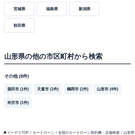
宮城県
福島県
新潟県
秋田県
山形県
の他の市区町村から検索
その他
(
8
件)
酒田市
(
1
件)
天童市
(
1
件)
鶴岡市
(
1
件)
山形市
(
4
件)
米沢市
(
1
件)
イーデスTOP
カードローン
全国のカードローン契約機・店舗検索
山形県