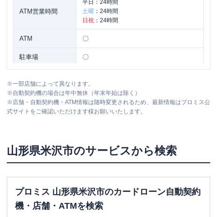
平日：
24時間
ATM営業時間
土曜
：
24時間
日祝
：
24時間
ATM
〇
駐車場
〇
山形県米沢市大字花沢町字タナコ原５-１
住所
※
一部店舗によって異なります。
８０
※
自動契約機の場合は年中無休（年末年始は除く）
※
店舗・自動契約機・ATM情報は随時変更されるため、最新情報はプロミス公
式サイトをご確認いただけます様お願いいたします。
山形県
米沢市
のサービスから検索
プロミス 山形県米沢市のカードローン自動契約
機・店舗・ATMを検索