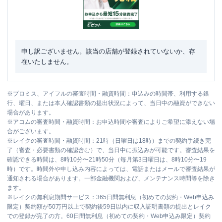
申し訳ございません。該当の店舗が登録されていないか、存
在いたしません。
※
プロミス、アイフルの審査時間・融資時間：申込みの時間帯、利用する銀
行、曜日、または本人確認書類の提出状況によって、当日中の融資ができない
場合があります。
※
アコムの審査時間・融資時間：お申込時間や審査によりご希望に添えない場
合がございます。
※
レイクの審査時間・融資時間：21時（日曜日は18時）までの契約手続き完
了（審査・必要書類の確認含む）で、当日中に振込みが可能です。審査結果を
確認できる時間は、8時10分〜21時50分（毎月第3日曜日は、8時10分〜19
時）です。時間外や申し込み内容によっては、電話またはメールで審査結果が
通知される場合があります。一部金融機関および、メンテナンス時間等を除き
ます。
※
レイクの無利息期間サービス：365日間無利息（初めての契約・Web申込み
限定）契約額が50万円以上で契約後59日以内に収入証明書類の提出とレイク
での登録が完了の方。60日間無利息（初めての契約・Web申込み限定）契約