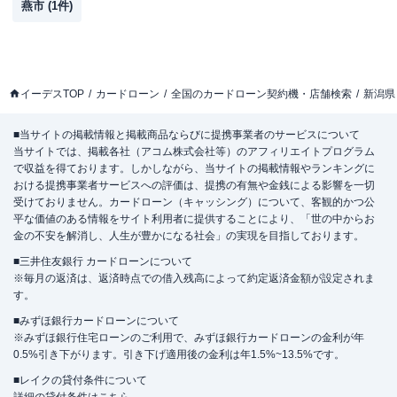
燕市
(
1
件)
イーデスTOP
カードローン
全国のカードローン契約機・店舗検索
新潟県
■当サイトの掲載情報と掲載商品ならびに提携事業者のサービスについて
当サイトでは、掲載各社（アコム株式会社等）のアフィリエイトプログラム
で収益を得ております。しかしながら、当サイトの掲載情報やランキングに
おける提携事業者サービスへの評価は、提携の有無や金銭による影響を一切
受けておりません。カードローン（キャッシング）について、客観的かつ公
平な価値のある情報をサイト利用者に提供することにより、「世の中からお
金の不安を解消し、人生が豊かになる社会」の実現を目指しております。
■三井住友銀行 カードローンについて
※毎月の返済は、返済時点での借入残高によって約定返済金額が設定されま
す。
■みずほ銀行カードローンについて
※みずほ銀行住宅ローンのご利用で、みずほ銀行カードローンの金利が年
0.5%引き下がります。引き下げ適用後の金利は年1.5%~13.5%です。
■レイクの貸付条件について