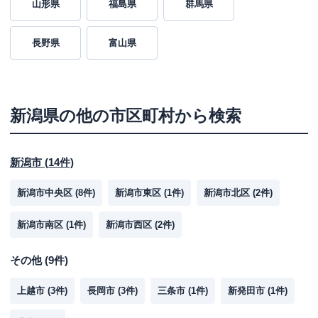
山形県
福島県
群馬県
長野県
富山県
新潟県
の他の市区町村から検索
新潟市
(
14
件)
新潟市中央区
(
8
件)
新潟市東区
(
1
件)
新潟市北区
(
2
件)
新潟市南区
(
1
件)
新潟市西区
(
2
件)
その他
(
9
件)
上越市
(
3
件)
長岡市
(
3
件)
三条市
(
1
件)
新発田市
(
1
件)