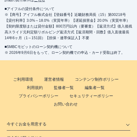
詳細の貸付条件は
こちら
■アイフルの貸付条件について
※【商号】アイフル株式会社【登録番号】近畿財務局長（15）第00218号
【貸付利率】3.0%～18.0%（実質年率）【遅延損害金】20.0%（実質年率）
【契約限度額または貸付金額】800万円以内（要審査）【返済方式】借入後残
高スライド元利定額リボルビング返済方式【返済期間・回数】借入直後最長
14年6ヶ月（1～151回）【担保・連帯保証人】不要
■SMBCモビットのローン契約機について
※ 2026年9月6日をもって、ローン契約機での申込・カード受取は終了。
ご利用環境
運営者情報
コンテンツ制作ポリシー
利用規約
監修者一覧
編集者一覧
プライバシーポリシー
セキュリティーポリシー
お問い合わせ
今すぐお金を用意する