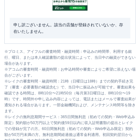
申し訳ございません。該当の店舗が登録されていないか、存
在いたしません。
※
プロミス、アイフルの審査時間・融資時間：申込みの時間帯、利用する銀
行、曜日、または本人確認書類の提出状況によって、当日中の融資ができない
場合があります。
※
アコムの審査時間・融資時間：お申込時間や審査によりご希望に添えない場
合がございます。
※
レイクの審査時間・融資時間：21時（日曜日は18時）までの契約手続き完
了（審査・必要書類の確認含む）で、当日中に振込みが可能です。審査結果を
確認できる時間は、8時10分〜21時50分（毎月第3日曜日は、8時10分〜19
時）です。時間外や申し込み内容によっては、電話またはメールで審査結果が
通知される場合があります。一部金融機関および、メンテナンス時間等を除き
ます。
※
レイクの無利息期間サービス：365日間無利息（初めての契約・Web申込み
限定）契約額が50万円以上で契約後59日以内に収入証明書類の提出とレイク
での登録が完了の方。60日間無利息（初めての契約・Web申込み限定）契約
額が50万円未満の方。無利息期間経過後は通常金利適用。初回契約翌日から