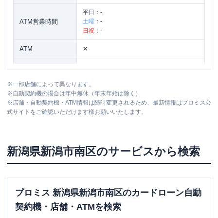
平日：
-
ATM営業時間
土曜
：
-
日祝
：
-
ATM
✕
駐車場
〇
※
一部店舗によって異なります。
新潟県新潟市南区鰺潟字四反田６３８－
住所
※
自動契約機の場合は年中無休（年末年始は除く）
３
※
店舗・自動契約機・ATM情報は随時変更されるため、最新情報はプロミス公
式サイトをご確認いただけます様お願いいたします。
新潟県
新潟市南区
のサービスから検索
プロミス 新潟県新潟市南区のカードローン自動
契約機・店舗・ATMを検索