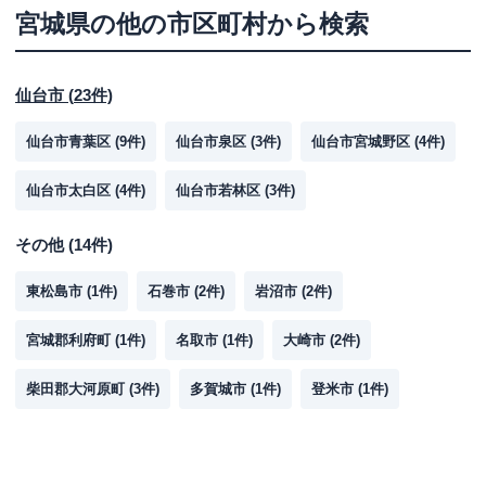
宮城県
の他の市区町村から検索
仙台市
(
23
件)
仙台市青葉区
(
9
件)
仙台市泉区
(
3
件)
仙台市宮城野区
(
4
件)
仙台市太白区
(
4
件)
仙台市若林区
(
3
件)
その他
(
14
件)
東松島市
(
1
件)
石巻市
(
2
件)
岩沼市
(
2
件)
宮城郡利府町
(
1
件)
名取市
(
1
件)
大崎市
(
2
件)
柴田郡大河原町
(
3
件)
多賀城市
(
1
件)
登米市
(
1
件)