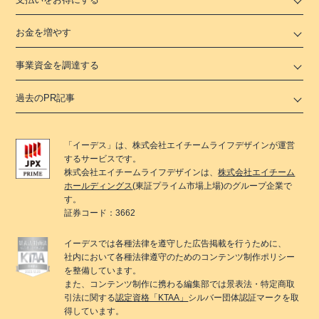
お金を増やす
事業資金を調達する
過去のPR記事
「
イーデス
」は、
株式会社エイチームライフデザイン
が運営
するサービスです。
株式会社エイチームライフデザイン
は、
株式会社エイチーム
ホールディングス
(東証プライム市場上場)のグループ企業で
す。
証券コード：3662
イーデス
では各種法律を遵守した広告掲載を行うために、
社内において各種法律遵守のためのコンテンツ制作ポリシー
を整備しています。
また、コンテンツ制作に携わる編集部では景表法・特定商取
引法に関する
認定資格「KTAA」
シルバー団体認証マークを取
得しています。