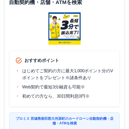
自動契約機・店舗・ATMを検索
駐車場
〇
住所
宮城県柴田郡大河原町字新東21-13
プロミス
【2026/2/2閉店】４号線大河原自
名称
動契約コーナー
平日：
09:00-21:00
営業時間
土曜
：
09:00-21:00
日祝
：
09:00-21:00
おすすめポイント
平日：
07:00-24:00
はじめてご契約の方に最大1,000ポイント分のV
ATM営業時間
土曜
：
07:00-24:00
ポイントをプレゼント※諸条件あり
日祝
：
07:00-24:00
Web契約で最短3分融資も可能※
ATM
〇
初めての方なら、30日間利息0円※
駐車場
〇
住所
宮城県柴田郡大河原町新東２２－２４
プロミス 宮城県柴田郡大河原町のカードローン自動契約機・店
舗・ATMを検索