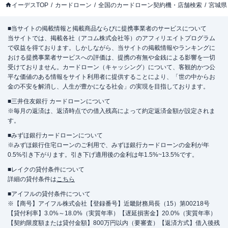
イーデスTOP
カードローン
全国のカードローン契約機・店舗検索
宮城県
■当サイトの掲載情報と掲載商品ならびに提携事業者のサービスについて
当サイトでは、掲載各社（アコム株式会社等）のアフィリエイトプログラム
で収益を得ております。しかしながら、当サイトの掲載情報やランキングに
おける提携事業者サービスへの評価は、提携の有無や金銭による影響を一切
受けておりません。カードローン（キャッシング）について、客観的かつ公
平な価値のある情報をサイト利用者に提供することにより、「世の中からお
金の不安を解消し、人生が豊かになる社会」の実現を目指しております。
■三井住友銀行 カードローンについて
※毎月の返済は、返済時点での借入残高によって約定返済金額が設定されま
す。
■みずほ銀行カードローンについて
※みずほ銀行住宅ローンのご利用で、みずほ銀行カードローンの金利が年
0.5%引き下がります。引き下げ適用後の金利は年1.5%~13.5%です。
■レイクの貸付条件について
詳細の貸付条件は
こちら
■アイフルの貸付条件について
※【商号】アイフル株式会社【登録番号】近畿財務局長（15）第00218号
【貸付利率】3.0%～18.0%（実質年率）【遅延損害金】20.0%（実質年率）
【契約限度額または貸付金額】800万円以内（要審査）【返済方式】借入後残