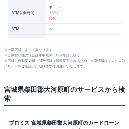
平日：
-
ATM営業時間
土曜
：
-
日祝
：
-
ATM
✕
駐車場
〇
※
一部店舗によって異なります。
住所
宮城県柴田郡大河原町新東27番地24
※
自動契約機の場合は年中無休（年末年始は除く）
※
店舗・自動契約機・ATM情報は随時変更されるため、最新情報はプロミス公
式サイトをご確認いただけます様お願いいたします。
名称
アコム
大河原バイパスむじんくんコーナー
平日：
09:00-21:00
営業時間
土曜
：
09:00-21:00
宮城県
柴田郡大河原町
のサービスから検
日祝
：
09:00-21:00
索
平日：
24時間
ATM営業時間
土曜
：
24時間
日祝
：
24時間
ATM
〇
プロミス 宮城県柴田郡大河原町のカードローン