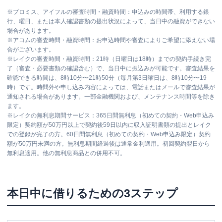
※
プロミス、アイフルの審査時間・融資時間：申込みの時間帯、利用する銀
行、曜日、または本人確認書類の提出状況によって、当日中の融資ができない
場合があります。
※
アコムの審査時間・融資時間：お申込時間や審査によりご希望に添えない場
合がございます。
※
レイクの審査時間・融資時間：21時（日曜日は18時）までの契約手続き完
了（審査・必要書類の確認含む）で、当日中に振込みが可能です。審査結果を
確認できる時間は、8時10分〜21時50分（毎月第3日曜日は、8時10分〜19
時）です。時間外や申し込み内容によっては、電話またはメールで審査結果が
通知される場合があります。一部金融機関および、メンテナンス時間等を除き
ます。
※
レイクの無利息期間サービス：365日間無利息（初めての契約・Web申込み
限定）契約額が50万円以上で契約後59日以内に収入証明書類の提出とレイク
での登録が完了の方。60日間無利息（初めての契約・Web申込み限定）契約
額が50万円未満の方。無利息期間経過後は通常金利適用。初回契約翌日から
無利息適用。他の無利息商品との併用不可。
本日中に借りるための3ステップ