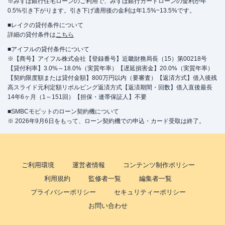
※みずほ銀行住宅ローンのご利用で、みずほ銀行カードローンの金利が年
0.5%引き下がります。引き下げ適用後の金利は年1.5%~13.5%です。
■レイクの貸付条件について
詳細の貸付条件は
こちら
■アイフルの貸付条件について
※【商号】アイフル株式会社【登録番号】近畿財務局長（15）第00218号
【貸付利率】3.0%～18.0%（実質年率）【遅延損害金】20.0%（実質年率）
【契約限度額または貸付金額】800万円以内（要審査）【返済方式】借入後残
高スライド元利定額リボルビング返済方式【返済期間・回数】借入直後最長
14年6ヶ月（1～151回）【担保・連帯保証人】不要
■SMBCモビットのローン契約機について
※ 2026年9月6日をもって、ローン契約機での申込・カード受取は終了。
ご利用環境
運営者情報
コンテンツ制作ポリシー
利用規約
監修者一覧
編集者一覧
プライバシーポリシー
セキュリティーポリシー
お問い合わせ