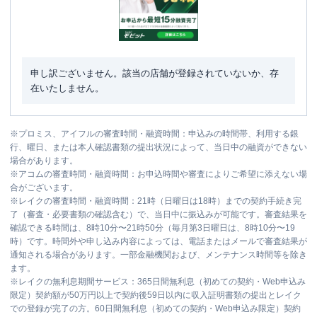
申し訳ございません。該当の店舗が登録されていないか、存
在いたしません。
※
プロミス、アイフルの審査時間・融資時間：申込みの時間帯、利用する銀
行、曜日、または本人確認書類の提出状況によって、当日中の融資ができない
場合があります。
※
アコムの審査時間・融資時間：お申込時間や審査によりご希望に添えない場
合がございます。
※
レイクの審査時間・融資時間：21時（日曜日は18時）までの契約手続き完
了（審査・必要書類の確認含む）で、当日中に振込みが可能です。審査結果を
確認できる時間は、8時10分〜21時50分（毎月第3日曜日は、8時10分〜19
時）です。時間外や申し込み内容によっては、電話またはメールで審査結果が
通知される場合があります。一部金融機関および、メンテナンス時間等を除き
ます。
※
レイクの無利息期間サービス：365日間無利息（初めての契約・Web申込み
限定）契約額が50万円以上で契約後59日以内に収入証明書類の提出とレイク
での登録が完了の方。60日間無利息（初めての契約・Web申込み限定）契約