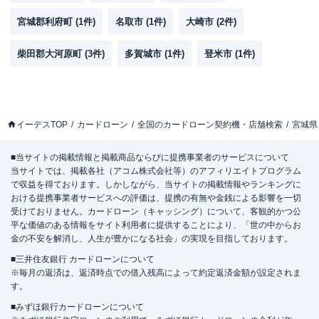
宮城郡利府町
(
1
件)
名取市
(
1
件)
大崎市
(
2
件)
柴田郡大河原町
(
3
件)
多賀城市
(
1
件)
登米市
(
1
件)
イーデスTOP
カードローン
全国のカードローン契約機・店舗検索
宮城県
■当サイトの掲載情報と掲載商品ならびに提携事業者のサービスについて
当サイトでは、掲載各社（アコム株式会社等）のアフィリエイトプログラム
で収益を得ております。しかしながら、当サイトの掲載情報やランキングに
おける提携事業者サービスへの評価は、提携の有無や金銭による影響を一切
受けておりません。カードローン（キャッシング）について、客観的かつ公
平な価値のある情報をサイト利用者に提供することにより、「世の中からお
金の不安を解消し、人生が豊かになる社会」の実現を目指しております。
■三井住友銀行 カードローンについて
※毎月の返済は、返済時点での借入残高によって約定返済金額が設定されま
す。
■みずほ銀行カードローンについて