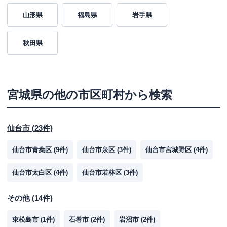
山形県
福島県
岩手県
秋田県
宮城県
の他の市区町村から検索
仙台市
(
23
件)
仙台市青葉区
(
9
件)
仙台市泉区
(
3
件)
仙台市宮城野区
(
4
件)
仙台市太白区
(
4
件)
仙台市若林区
(
3
件)
その他
(
14
件)
東松島市
(
1
件)
石巻市
(
2
件)
岩沼市
(
2
件)