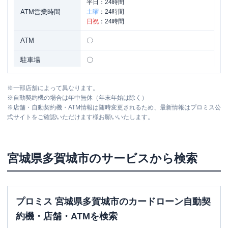
平日：
24時間
ATM営業時間
土曜
：
24時間
日祝
：
24時間
ATM
〇
駐車場
〇
住所
宮城県多賀城市町前４丁目３-１
※
一部店舗によって異なります。
※
自動契約機の場合は年中無休（年末年始は除く）
※
店舗・自動契約機・ATM情報は随時変更されるため、最新情報はプロミス公
式サイトをご確認いただけます様お願いいたします。
宮城県
多賀城市
のサービスから検索
プロミス 宮城県多賀城市のカードローン自動契
約機・店舗・ATMを検索