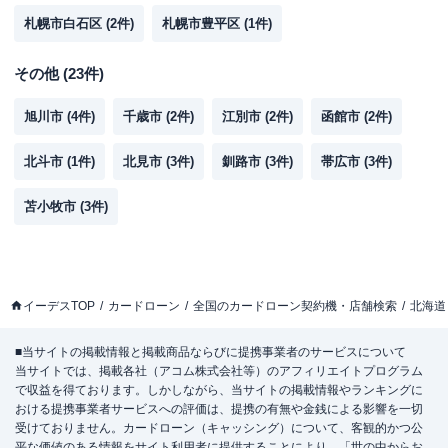
札幌市白石区
(
2
件)
札幌市豊平区
(
1
件)
その他
(
23
件)
旭川市
(
4
件)
千歳市
(
2
件)
江別市
(
2
件)
函館市
(
2
件)
北斗市
(
1
件)
北見市
(
3
件)
釧路市
(
3
件)
帯広市
(
3
件)
苫小牧市
(
3
件)
イーデスTOP
カードローン
全国のカードローン契約機・店舗検索
北海道
■当サイトの掲載情報と掲載商品ならびに提携事業者のサービスについて
当サイトでは、掲載各社（アコム株式会社等）のアフィリエイトプログラム
で収益を得ております。しかしながら、当サイトの掲載情報やランキングに
おける提携事業者サービスへの評価は、提携の有無や金銭による影響を一切
受けておりません。カードローン（キャッシング）について、客観的かつ公
平な価値のある情報をサイト利用者に提供することにより、「世の中からお