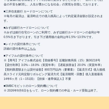
金の不安を解消し、人生が豊かになる社会」の実現を目指しております。
■三井住友銀行 カードローンについて
※毎月の返済は、返済時点での借入残高によって約定返済金額が設定されま
す。
■みずほ銀行カードローンについて
※みずほ銀行住宅ローンのご利用で、みずほ銀行カードローンの金利が年
0.5%引き下がります。引き下げ適用後の金利は年1.5%~13.5%です。
■レイクの貸付条件について
詳細の貸付条件は
こちら
■アイフルの貸付条件について
※【商号】アイフル株式会社【登録番号】近畿財務局長（15）第00218号
【貸付利率】3.0%～18.0%（実質年率）【遅延損害金】20.0%（実質年率）
【契約限度額または貸付金額】800万円以内（要審査）【返済方式】借入後残
高スライド元利定額リボルビング返済方式【返済期間・回数】借入直後最長
14年6ヶ月（1～151回）【担保・連帯保証人】不要
■SMBCモビットのローン契約機について
※ 2026年9月6日をもって、ローン契約機での申込・カード受取は終了。