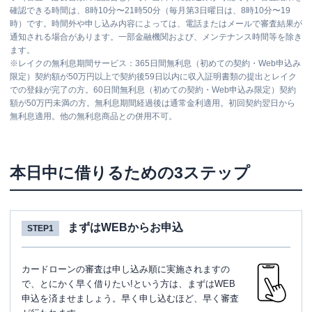
確認できる時間は、8時10分〜21時50分（毎月第3日曜日は、8時10分〜19
時）です。時間外や申し込み内容によっては、電話またはメールで審査結果が
通知される場合があります。一部金融機関および、メンテナンス時間等を除き
ます。
※
レイクの無利息期間サービス：365日間無利息（初めての契約・Web申込み
限定）契約額が50万円以上で契約後59日以内に収入証明書類の提出とレイク
での登録が完了の方。60日間無利息（初めての契約・Web申込み限定）契約
額が50万円未満の方。無利息期間経過後は通常金利適用。初回契約翌日から
無利息適用。他の無利息商品との併用不可。
本日中に借りるための3ステップ
まずはWEBからお申込
STEP1
カードローンの審査は申し込み順に実施されますの
で、とにかく早く借りたい!という方は、まずはWEB
申込を済ませましょう。早く申し込むほど、早く審査