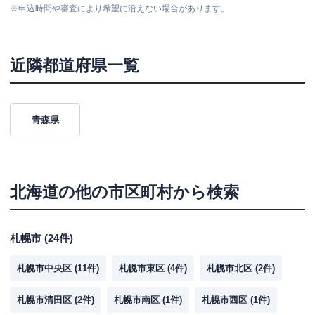
※
申込時間や審査により希望に沿えない場合があります。
近隣都道府県一覧
青森県
北海道
の他の市区町村から検索
札幌市
(
24
件)
札幌市中央区
(
11
件)
札幌市東区
(
4
件)
札幌市北区
(
2
件)
札幌市清田区
(
2
件)
札幌市南区
(
1
件)
札幌市西区
(
1
件)