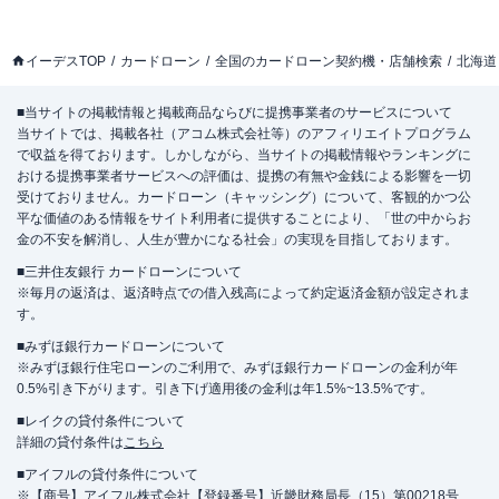
イーデスTOP
カードローン
全国のカードローン契約機・店舗検索
北海道
■当サイトの掲載情報と掲載商品ならびに提携事業者のサービスについて
当サイトでは、掲載各社（アコム株式会社等）のアフィリエイトプログラム
で収益を得ております。しかしながら、当サイトの掲載情報やランキングに
おける提携事業者サービスへの評価は、提携の有無や金銭による影響を一切
受けておりません。カードローン（キャッシング）について、客観的かつ公
平な価値のある情報をサイト利用者に提供することにより、「世の中からお
金の不安を解消し、人生が豊かになる社会」の実現を目指しております。
■三井住友銀行 カードローンについて
※毎月の返済は、返済時点での借入残高によって約定返済金額が設定されま
す。
■みずほ銀行カードローンについて
※みずほ銀行住宅ローンのご利用で、みずほ銀行カードローンの金利が年
0.5%引き下がります。引き下げ適用後の金利は年1.5%~13.5%です。
■レイクの貸付条件について
詳細の貸付条件は
こちら
■アイフルの貸付条件について
※【商号】アイフル株式会社【登録番号】近畿財務局長（15）第00218号