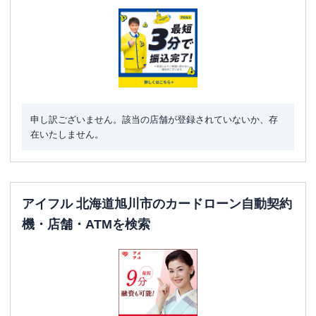
住所
北海道旭川市４条通２３丁目５-１１
名称
みずほ銀行
旭川支店
平日：
9：00～15：00
営業時間
土曜
：
-
日祝
：
-
申し訳ございません。該当の店舗が登録されていないか、存
在いたしません。
平日：
8：00～21：00
ATM営業時間
土曜
：
8：00～21：00
日祝
：
8：00～21：00
ATM
〇
アイフル 北海道旭川市のカードローン自動契約
駐車場
〇
機・店舗・ATMを検索
住所
北海道旭川市四条通9-左9-1
アイフル
【2026/5/31閉店】旭川４条通店
名称
無人契約コーナー