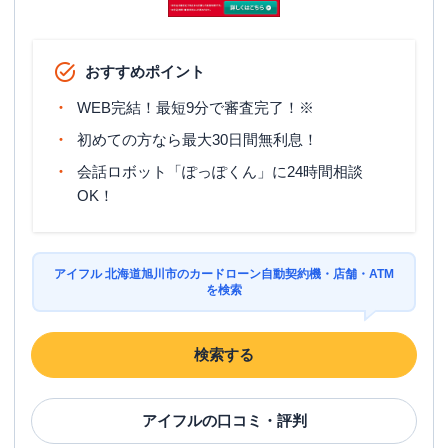
平日：
09:00-21:00
営業時間
土曜
：
09:00-21:00
日祝
：
09:00-21:00
おすすめポイント
平日：
-
WEB完結！最短9分で審査完了！※
ATM営業時間
土曜
：
-
日祝
：
-
初めての方なら最大30日間無利息！
ATM
✕
会話ロボット「ぽっぽくん」に24時間相談
OK！
駐車場
〇
北海道旭川市４条通２３丁目５番８のう
住所
ち
アイフル 北海道旭川市のカードローン自動契約機・店舗・ATM
を検索
検索する
アイフル
の口コミ・評判