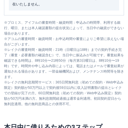
在いたしません。
※
プロミス、アイフルの審査時間・融資時間：申込みの時間帯、利用する銀
行、曜日、または本人確認書類の提出状況によって、当日中の融資ができない
場合があります。
※
アコムの審査時間・融資時間：お申込時間や審査によりご希望に添えない場
合がございます。
※
レイクの審査時間・融資時間：21時（日曜日は18時）までの契約手続き完
了（審査・必要書類の確認含む）で、当日中に振込みが可能です。審査結果を
確認できる時間は、8時10分〜21時50分（毎月第3日曜日は、8時10分〜19
時）です。時間外や申し込み内容によっては、電話またはメールで審査結果が
通知される場合があります。一部金融機関および、メンテナンス時間等を除き
ます。
※
レイクの無利息期間サービス：365日間無利息（初めての契約・Web申込み
限定）契約額が50万円以上で契約後59日以内に収入証明書類の提出とレイク
での登録が完了の方。60日間無利息（初めての契約・Web申込み限定）契約
額が50万円未満の方。無利息期間経過後は通常金利適用。初回契約翌日から
無利息適用。他の無利息商品との併用不可。
本日中に借りるための3ステップ