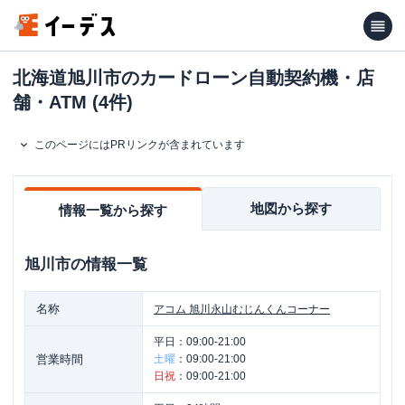
北海道旭川市のカードローン自動契約機・店
舗・ATM (4件)
このページにはPRリンクが含まれています
地図から探す
情報一覧から探す
旭川市
の情報一覧
名称
アコム
旭川永山むじんくんコーナー
平日：
09:00-21:00
営業時間
土曜
：
09:00-21:00
日祝
：
09:00-21:00