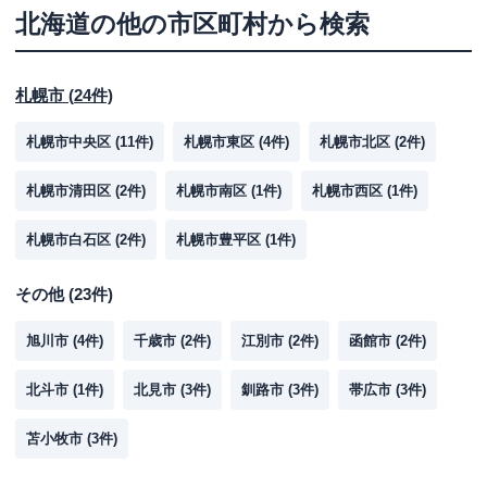
北海道
の他の市区町村から検索
札幌市
(
24
件)
札幌市中央区
(
11
件)
札幌市東区
(
4
件)
札幌市北区
(
2
件)
札幌市清田区
(
2
件)
札幌市南区
(
1
件)
札幌市西区
(
1
件)
札幌市白石区
(
2
件)
札幌市豊平区
(
1
件)
その他
(
23
件)
旭川市
(
4
件)
千歳市
(
2
件)
江別市
(
2
件)
函館市
(
2
件)
北斗市
(
1
件)
北見市
(
3
件)
釧路市
(
3
件)
帯広市
(
3
件)
苫小牧市
(
3
件)