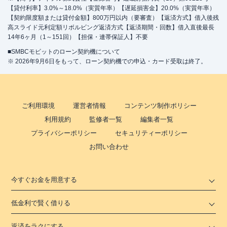
【貸付利率】3.0%～18.0%（実質年率）【遅延損害金】20.0%（実質年率）
【契約限度額または貸付金額】800万円以内（要審査）【返済方式】借入後残
高スライド元利定額リボルビング返済方式【返済期間・回数】借入直後最長
14年6ヶ月（1～151回）【担保・連帯保証人】不要
■SMBCモビットのローン契約機について
※ 2026年9月6日をもって、ローン契約機での申込・カード受取は終了。
ご利用環境
運営者情報
コンテンツ制作ポリシー
利用規約
監修者一覧
編集者一覧
プライバシーポリシー
セキュリティーポリシー
お問い合わせ
今すぐお金を用意する
低金利で賢く借りる
返済をラクにする