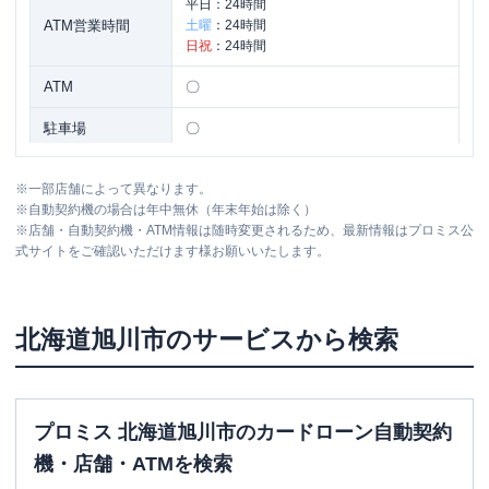
平日：
24時間
ATM営業時間
土曜
：
24時間
日祝
：
24時間
ATM
〇
駐車場
〇
住所
北海道旭川市永山３条11丁目１-１３
※
一部店舗によって異なります。
※
自動契約機の場合は年中無休（年末年始は除く）
※
店舗・自動契約機・ATM情報は随時変更されるため、最新情報はプロミス公
名称
アコム
旭川４条通りむじんくんコーナー
式サイトをご確認いただけます様お願いいたします。
平日：
09:00-21:00
営業時間
土曜
：
09:00-21:00
日祝
：
09:00-21:00
北海道
旭川市
のサービスから検索
平日：
24時間
ATM営業時間
土曜
：
24時間
日祝
：
24時間
プロミス 北海道旭川市のカードローン自動契約
ATM
〇
機・店舗・ATMを検索
駐車場
〇