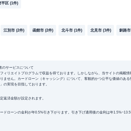
豊平区
(
1
件)
江別市
(
2
件)
函館市
(
2
件)
北斗市
(
1
件)
北見市
(
3
件)
釧路市
者のサービスについて
フィリエイトプログラムで収益を得ております。しかしながら、当サイトの掲載情
りません。カードローン（キャッシング）について、客観的かつ公平な価値のある
」の実現を目指しております。
定返済金額が設定されます。
ローンの金利が年0.5%引き下がります。引き下げ適用後の金利は年1.5%~13.