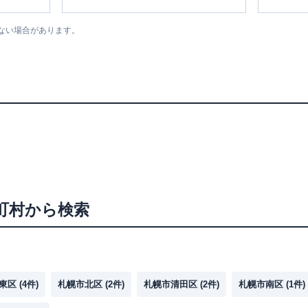
ない場合があります。
町村から検索
東区
(
4
件)
札幌市北区
(
2
件)
札幌市清田区
(
2
件)
札幌市南区
(
1
件)