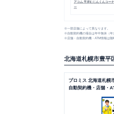
アコム
平岸むじんくんコー
ー
※
一部店舗によって異なります。
※
自動契約機の場合は年中無休（年
※
店舗・自動契約機・ATM情報は
北海道
札幌市豊平
プロミス 北海道札幌
自動契約機・店舗・A