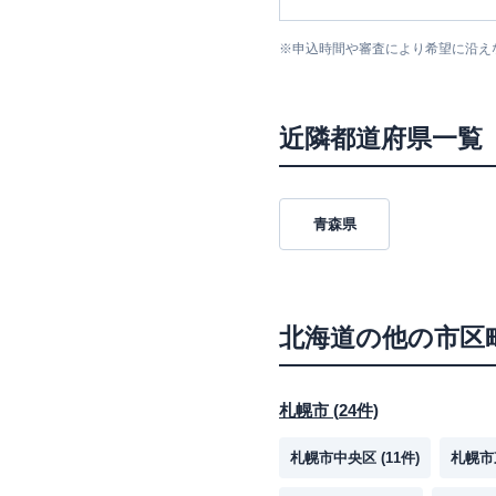
※
申込時間や審査により希望に沿え
近隣都道府県一覧
青森県
北海道
の他の市区
札幌市
(
24
件)
札幌市中央区
(
11
件)
札幌市