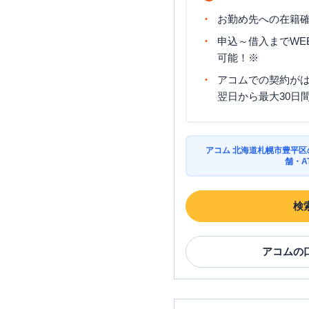
お勤め先への在籍確
申込～借入までWE
可能！※
アコムでの契約が
翌日から最大30日
アコム 北海道札幌市豊平
舗・A
検
アコム
の