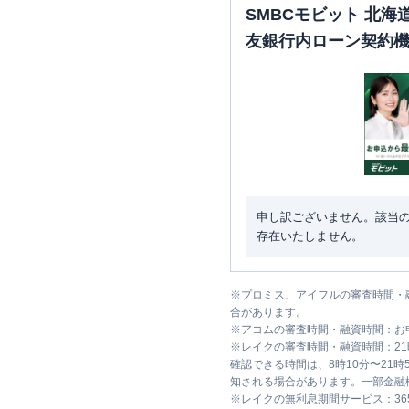
SMBCモビット 北
友銀行内ローン契約
申し訳ございません。該当
存在いたしません。
※
プロミス、アイフルの審査時間・
合があります。
※
アコムの審査時間・融資時間：お
※
レイクの審査時間・融資時間：2
確認できる時間は、8時10分〜21
知される場合があります。一部金融
※
レイクの無利息期間サービス：36