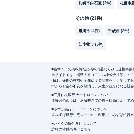
札幌市白石区
(
2
件)
札幌市
その他
(
23
件)
旭川市
(
4
件)
千歳市
(
2
件)
苫小牧市
(
3
件)
■当サイトの掲載情報と掲載商品ならびに提携事業
当サイトでは、掲載各社（アコム株式会社等）のア
価は、提携の有無や金銭による影響を一切受けてお
中からお金の不安を解消し、人生が豊かになる社会
■三井住友銀行 カードローンについて
※毎月の返済は、返済時点での借入残高によって約
■みずほ銀行カードローンについて
※みずほ銀行住宅ローンのご利用で、みずほ銀行カード
■レイクの貸付条件について
詳細の貸付条件は
こちら