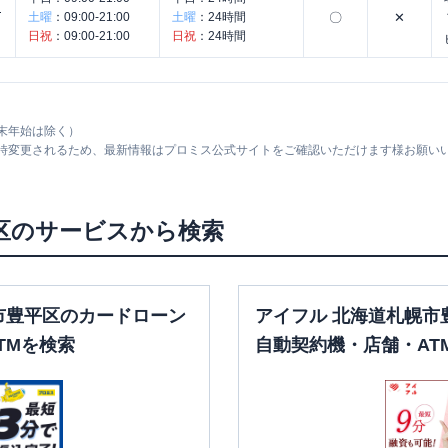
ナ
土曜
：
09:00-21:00
土曜
：
24時間
〇
✕
日祝
：
09:00-21:00
日祝
：
24時間
末年始は除く）
随時変更されるため、最新情報はプロミス公式サイトをご確認いただけます様お願い
区
のサービスから検索
市豊平区のカードローン
アイフル 北海道札幌市
TMを検索
自動契約機・店舗・AT