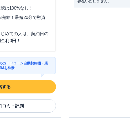
存在いたしません。
認は100%なし！
B完結！最短20分で融資
はじめての人は、契約日の
間金利0円！
区のカードローン自動契約機・店
TMを検索
索する
口コミ・評判