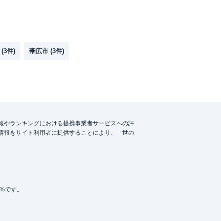
(
3
件)
帯広市
(
3
件)
報やランキングにおける提携事業者サービスへの評
情報をサイト利用者に提供することにより、「世の
5%です。