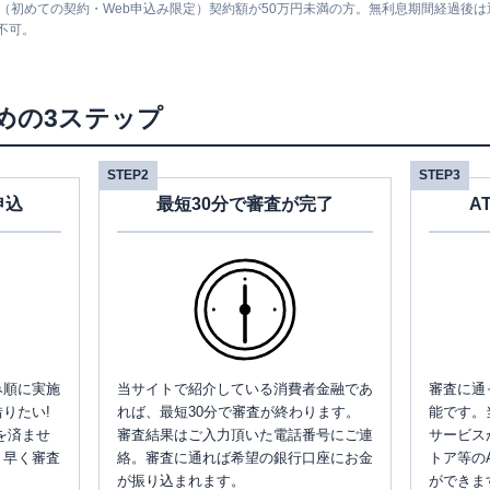
息（初めての契約・Web申込み限定）契約額が50万円未満の方。無利息期間経過後
不可。
めの3ステップ
STEP2
STEP3
申込
最短30分で審査が完了
A
み順に実施
当サイトで紹介している消費者金融であ
審査に通
りたい!
れば、最短30分で審査が終わります。
能です。
を済ませ
審査結果はご入力頂いた電話番号にご連
サービス
、早く審査
絡。審査に通れば希望の銀行口座にお金
トア等の
が振り込まれます。
ができま