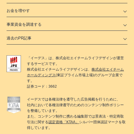
お金を増やす
事業資金を調達する
過去のPR記事
「
イーデス
」は、
株式会社エイチームライフデザイン
が運営
するサービスです。
株式会社エイチームライフデザイン
は、
株式会社エイチーム
ホールディングス
(東証プライム市場上場)のグループ企業で
す。
証券コード：3662
イーデス
では各種法律を遵守した広告掲載を行うために、
社内において各種法律遵守のためのコンテンツ制作ポリシー
を整備しています。
また、コンテンツ制作に携わる編集部では景表法・特定商取
引法に関する
認定資格「KTAA」
シルバー団体認証マークを取
得しています。