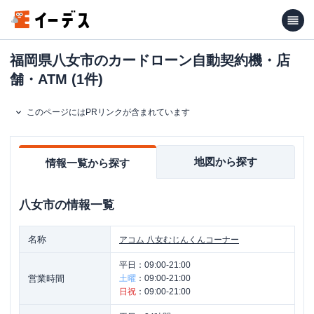
福岡県八女市のカードローン自動契約機・店
舗・ATM (1件)
このページにはPRリンクが含まれています
地図から探す
情報一覧から探す
八女市
の情報一覧
名称
アコム
八女むじんくんコーナー
平日：
09:00-21:00
営業時間
土曜
：
09:00-21:00
日祝
：
09:00-21:00