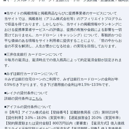
イーデスTOP
カードローン
全国のカードローン契約機・店舗検索
福岡県
■当サイトの掲載情報と掲載商品ならびに提携事業者のサービスについて
当サイトでは、掲載各社（アコム株式会社等）のアフィリエイトプログラム
で収益を得ております。しかしながら、当サイトの掲載情報やランキングに
おける提携事業者サービスへの評価は、提携の有無や金銭による影響を一切
受けておりません。カードローン（キャッシング）について、客観的かつ公
平な価値のある情報をサイト利用者に提供することにより、「世の中からお
金の不安を解消し、人生が豊かになる社会」の実現を目指しております。
■三井住友銀行 カードローンについて
※毎月の返済は、返済時点での借入残高によって約定返済金額が設定されま
す。
■みずほ銀行カードローンについて
※みずほ銀行住宅ローンのご利用で、みずほ銀行カードローンの金利が年
0.5%引き下がります。引き下げ適用後の金利は年1.5%~13.5%です。
■レイクの貸付条件について
詳細の貸付条件は
こちら
■アイフルの貸付条件について
※【商号】アイフル株式会社【登録番号】近畿財務局長（15）第00218号
【貸付利率】3.0%～18.0%（実質年率）【遅延損害金】20.0%（実質年率）
【契約限度額または貸付金額】800万円以内（要審査）【返済方式】借入後残
高スライド元利定額リボルビング返済方式【返済期間・回数】借入直後最長