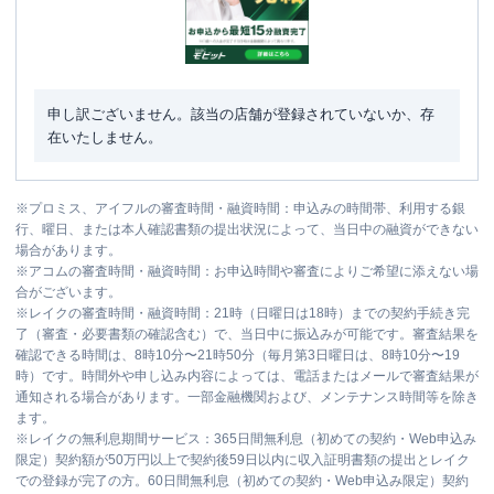
申し訳ございません。該当の店舗が登録されていないか、存
在いたしません。
※
プロミス、アイフルの審査時間・融資時間：申込みの時間帯、利用する銀
行、曜日、または本人確認書類の提出状況によって、当日中の融資ができない
場合があります。
※
アコムの審査時間・融資時間：お申込時間や審査によりご希望に添えない場
合がございます。
※
レイクの審査時間・融資時間：21時（日曜日は18時）までの契約手続き完
了（審査・必要書類の確認含む）で、当日中に振込みが可能です。審査結果を
確認できる時間は、8時10分〜21時50分（毎月第3日曜日は、8時10分〜19
時）です。時間外や申し込み内容によっては、電話またはメールで審査結果が
通知される場合があります。一部金融機関および、メンテナンス時間等を除き
ます。
※
レイクの無利息期間サービス：365日間無利息（初めての契約・Web申込み
限定）契約額が50万円以上で契約後59日以内に収入証明書類の提出とレイク
での登録が完了の方。60日間無利息（初めての契約・Web申込み限定）契約