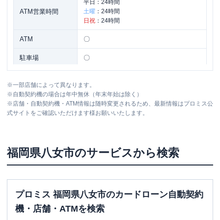
平日：
24時間
ATM営業時間
土曜
：
24時間
日祝
：
24時間
ATM
〇
駐車場
〇
住所
福岡県八女市吉田１２９番地
※
一部店舗によって異なります。
※
自動契約機の場合は年中無休（年末年始は除く）
※
店舗・自動契約機・ATM情報は随時変更されるため、最新情報はプロミス公
式サイトをご確認いただけます様お願いいたします。
福岡県
八女市
のサービスから検索
プロミス 福岡県八女市のカードローン自動契約
機・店舗・ATMを検索