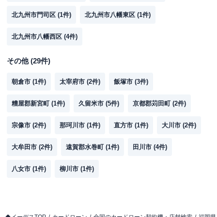
北九州市門司区
(
1
件)
北九州市八幡東区
(
1
件)
北九州市八幡西区
(
4
件)
その他
(
29
件)
朝倉市
(
1
件)
太宰府市
(
2
件)
飯塚市
(
3
件)
糟屋郡新宮町
(
1
件)
久留米市
(
5
件)
京都郡苅田町
(
2
件)
宗像市
(
2
件)
那珂川市
(
1
件)
直方市
(
1
件)
大川市
(
2
件)
大牟田市
(
2
件)
遠賀郡水巻町
(
1
件)
田川市
(
4
件)
八女市
(
1
件)
柳川市
(
1
件)