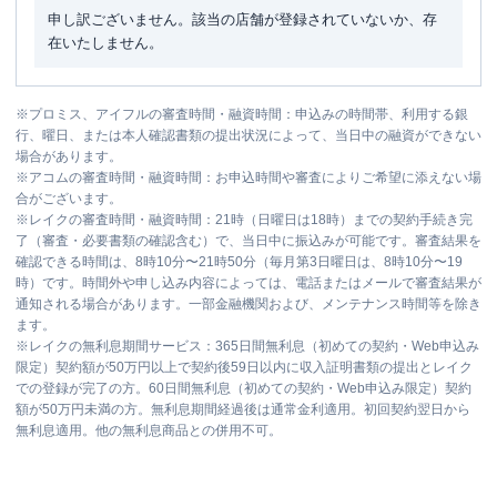
申し訳ございません。該当の店舗が登録されていないか、存
在いたしません。
※
プロミス、アイフルの審査時間・融資時間：申込みの時間帯、利用する銀
行、曜日、または本人確認書類の提出状況によって、当日中の融資ができない
場合があります。
※
アコムの審査時間・融資時間：お申込時間や審査によりご希望に添えない場
合がございます。
※
レイクの審査時間・融資時間：21時（日曜日は18時）までの契約手続き完
了（審査・必要書類の確認含む）で、当日中に振込みが可能です。審査結果を
確認できる時間は、8時10分〜21時50分（毎月第3日曜日は、8時10分〜19
時）です。時間外や申し込み内容によっては、電話またはメールで審査結果が
通知される場合があります。一部金融機関および、メンテナンス時間等を除き
ます。
※
レイクの無利息期間サービス：365日間無利息（初めての契約・Web申込み
限定）契約額が50万円以上で契約後59日以内に収入証明書類の提出とレイク
での登録が完了の方。60日間無利息（初めての契約・Web申込み限定）契約
額が50万円未満の方。無利息期間経過後は通常金利適用。初回契約翌日から
無利息適用。他の無利息商品との併用不可。