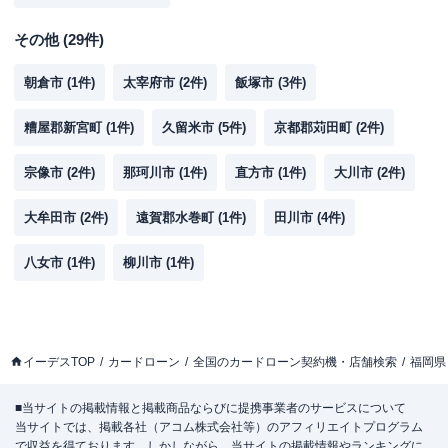
その他
(
29
件)
朝倉市
(
1
件)
太宰府市
(
2
件)
飯塚市
(
3
件)
糟屋郡新宮町
(
1
件)
久留米市
(
5
件)
京都郡苅田町
(
2
件)
宗像市
(
2
件)
那珂川市
(
1
件)
直方市
(
1
件)
大川市
(
2
件)
大牟田市
(
2
件)
遠賀郡水巻町
(
1
件)
田川市
(
4
件)
八女市
(
1
件)
柳川市
(
1
件)
イーデスTOP
カードローン
全国のカードローン契約機・店舗検索
福岡県
■当サイトの掲載情報と掲載商品ならびに提携事業者のサービスについて
当サイトでは、掲載各社（アコム株式会社等）のアフィリエイトプログラム
で収益を得ております。しかしながら、当サイトの掲載情報やランキングに