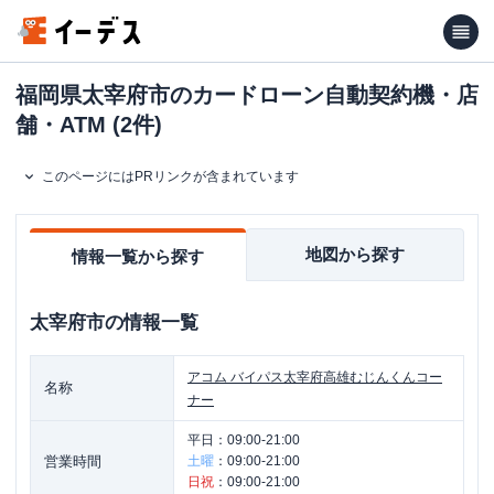
福岡県太宰府市のカードローン自動契約機・店
舗・ATM (2件)
このページにはPRリンクが含まれています
地図から探す
情報一覧から探す
太宰府市
の情報一覧
アコム
バイパス太宰府高雄むじんくんコー
名称
ナー
平日：
09:00-21:00
営業時間
土曜
：
09:00-21:00
日祝
：
09:00-21:00