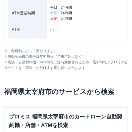
平日：
24時間
ATM営業時間
土曜
：
24時間
日祝
：
24時間
ATM
〇
駐車場
〇
※
一部店舗によって異なります。
住所
福岡県太宰府市高雄１丁目３６８０-１
※
自動契約機の場合は年中無休（年末年始は除く）
※
店舗・自動契約機・ATM情報は随時変更されるため、最新情報はプロミス公
式サイトをご確認いただけます様お願いいたします。
レイク
【2026/3/17閉店】3号太宰府高雄
名称
（自動契約コーナー）
平日：
9:00-21:00
福岡県
太宰府市
のサービスから検索
営業時間
土曜
：
9:00-21:00
日祝
：
9:00-19:00（祝日は21:00まで営業）
平日：
-
ATM営業時間
土曜
：
-
プロミス 福岡県太宰府市のカードローン自動契
日祝
：
-
約機・店舗・ATMを検索
ATM
✕