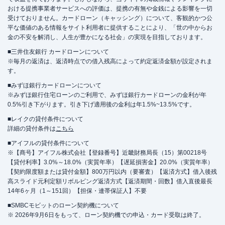
おける提携事業者サービスへの評価は、提携の有無や金銭による影響を一切
受けておりません。カードローン（キャッシング）について、客観的かつ公
平な価値のある情報をサイト利用者に提供することにより、「世の中からお
金の不安を解消し、人生が豊かになる社会」の実現を目指しております。
■三井住友銀行 カードローンについて
※毎月の返済は、返済時点での借入残高によって約定返済金額が設定されま
す。
■みずほ銀行カードローンについて
※みずほ銀行住宅ローンのご利用で、みずほ銀行カードローンの金利が年
0.5%引き下がります。引き下げ適用後の金利は年1.5%~13.5%です。
■レイクの貸付条件について
詳細の貸付条件は
こちら
■アイフルの貸付条件について
※【商号】アイフル株式会社【登録番号】近畿財務局長（15）第00218号
【貸付利率】3.0%～18.0%（実質年率）【遅延損害金】20.0%（実質年率）
【契約限度額または貸付金額】800万円以内（要審査）【返済方式】借入後残
高スライド元利定額リボルビング返済方式【返済期間・回数】借入直後最長
14年6ヶ月（1～151回）【担保・連帯保証人】不要
■SMBCモビットのローン契約機について
※ 2026年9月6日をもって、ローン契約機での申込・カード受取は終了。