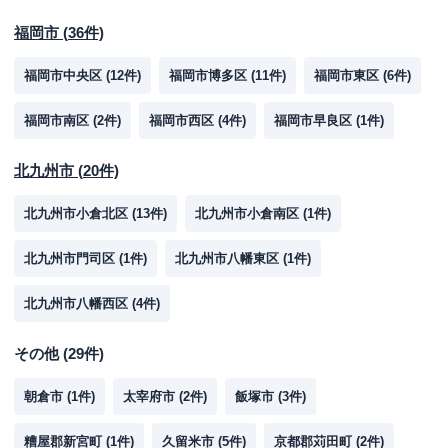
福岡市
(
36
件)
福岡市中央区
(
12
件)
福岡市博多区
(
11
件)
福岡市東区
(
6
件)
福岡市南区
(
2
件)
福岡市西区
(
4
件)
福岡市早良区
(
1
件)
北九州市
(
20
件)
北九州市小倉北区
(
13
件)
北九州市小倉南区
(
1
件)
北九州市門司区
(
1
件)
北九州市八幡東区
(
1
件)
北九州市八幡西区
(
4
件)
その他
(
29
件)
朝倉市
(
1
件)
太宰府市
(
2
件)
飯塚市
(
3
件)
糟屋郡新宮町
(
1
件)
久留米市
(
5
件)
京都郡苅田町
(
2
件)