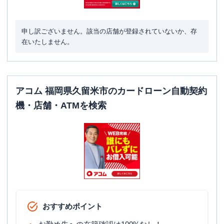
名称
みずほ銀行
久留米支店
平日：
9：00～15：00
営業時間
土曜
：
-
申し訳ございません。該当の店舗が登録されていないか、存
日祝
：
-
在いたしません。
平日：
8：00～21：00
ATM営業時間
土曜
：
8：00～21：00
日祝
：
8：00～21：00
アコム 福岡県久留米市のカードローン自動契約
ATM
〇
機・店舗・ATMを検索
駐車場
〇
住所
福岡県久留米市日吉町5-51
名称
三菱ＵＦＪ銀行
久留米支店
平日：
9：00～15：00
営業時間
土曜
：
-
日祝
：
-
おすすめポイント
平日：
7：00～24：00