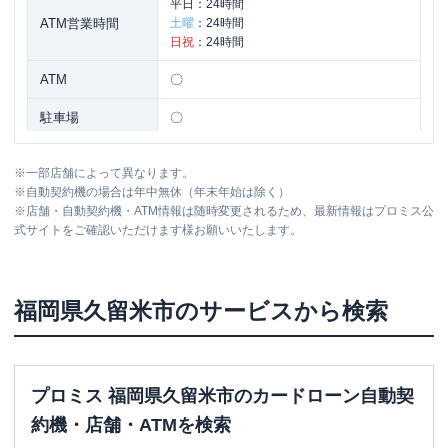
平日：
24時間
ATM営業時間
土曜
：
24時間
日祝
：
24時間
ATM
〇
駐車場
〇
住所
福岡県久留米市上津１丁目１０-９
※
一部店舗によって異なります。
※
自動契約機の場合は年中無休（年末年始は除く）
※
店舗・自動契約機・ATM情報は随時変更されるため、最新情報はプロミス公
名称
SMBCモビット
三井住友銀行久留米
式サイトをご確認いただけます様お願いいたします。
平日：
09:00-21:00
営業時間
土曜
：
09:00-21:00
日祝
：
09:00-21:00
福岡県
久留米市
のサービスから検索
平日：
-
ATM営業時間
土曜
：
-
日祝
：
-
プロミス 福岡県久留米市のカードローン自動契
ATM
✕
約機・店舗・ATMを検索
駐車場
✕