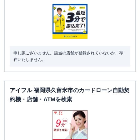
住所
福岡県久留米市日吉町15-52
レイク
【2025/12/2閉店】東合川バイパス
名称
（自動契約コーナー）
平日：
9:00-21:00
営業時間
土曜
：
9:00-21:00
申し訳ございません。該当の店舗が登録されていないか、存
日祝
：
9:00-19:00（祝日は21:00まで営業）
在いたしません。
平日：
-
ATM営業時間
土曜
：
-
日祝
：
-
アイフル 福岡県久留米市のカードローン自動契
ATM
✕
約機・店舗・ATMを検索
駐車場
〇
福岡県久留米市東合川一丁目8番43号 江
住所
頭店舗1階