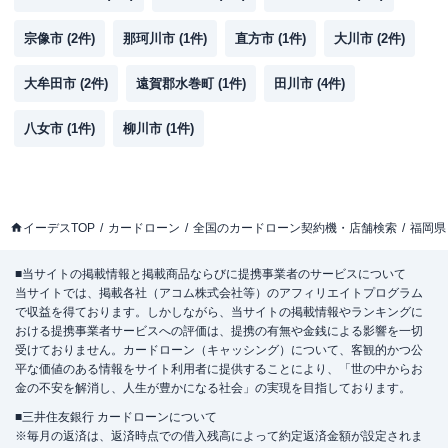
宗像市
(
2
件)
那珂川市
(
1
件)
直方市
(
1
件)
大川市
(
2
件)
大牟田市
(
2
件)
遠賀郡水巻町
(
1
件)
田川市
(
4
件)
八女市
(
1
件)
柳川市
(
1
件)
イーデスTOP
カードローン
全国のカードローン契約機・店舗検索
福岡県
■当サイトの掲載情報と掲載商品ならびに提携事業者のサービスについて
当サイトでは、掲載各社（アコム株式会社等）のアフィリエイトプログラム
で収益を得ております。しかしながら、当サイトの掲載情報やランキングに
おける提携事業者サービスへの評価は、提携の有無や金銭による影響を一切
受けておりません。カードローン（キャッシング）について、客観的かつ公
平な価値のある情報をサイト利用者に提供することにより、「世の中からお
金の不安を解消し、人生が豊かになる社会」の実現を目指しております。
■三井住友銀行 カードローンについて
※毎月の返済は、返済時点での借入残高によって約定返済金額が設定されま