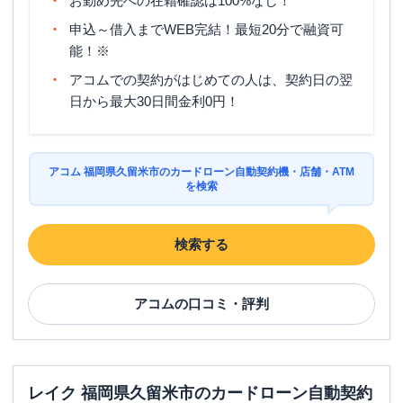
お勤め先への在籍確認は100%なし！
ATM営業時間
土曜
：
7：00～24：00
日祝
：
7：00～24：00
申込～借入までWEB完結！最短20分で融資可
能！※
ATM
〇
アコムでの契約がはじめての人は、契約日の翌
駐車場
〇
日から最大30日間金利0円！
住所
福岡県久留米市日吉町２３－３
アコム 福岡県久留米市のカードローン自動契約機・店舗・ATM
を検索
検索する
アコム
の口コミ・評判
レイク 福岡県久留米市のカードローン自動契約