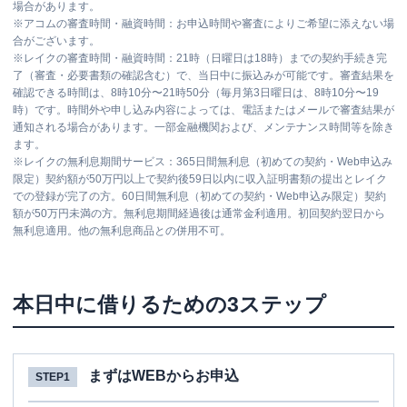
場合があります。
※
アコムの審査時間・融資時間：お申込時間や審査によりご希望に添えない場
合がございます。
※
レイクの審査時間・融資時間：21時（日曜日は18時）までの契約手続き完
了（審査・必要書類の確認含む）で、当日中に振込みが可能です。審査結果を
確認できる時間は、8時10分〜21時50分（毎月第3日曜日は、8時10分〜19
時）です。時間外や申し込み内容によっては、電話またはメールで審査結果が
通知される場合があります。一部金融機関および、メンテナンス時間等を除き
ます。
※
レイクの無利息期間サービス：365日間無利息（初めての契約・Web申込み
限定）契約額が50万円以上で契約後59日以内に収入証明書類の提出とレイク
での登録が完了の方。60日間無利息（初めての契約・Web申込み限定）契約
額が50万円未満の方。無利息期間経過後は通常金利適用。初回契約翌日から
無利息適用。他の無利息商品との併用不可。
本日中に借りるための3ステップ
まずはWEBからお申込
STEP1