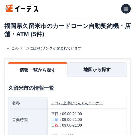
福岡県久留米市のカードローン自動契約機・店
舗・ATM (5件)
このページにはPRリンクが含まれています
地図から探す
情報一覧から探す
久留米市
の情報一覧
名称
アコム
上津むじんくんコーナー
平日：
09:00-21:00
営業時間
土曜
：
09:00-21:00
日祝
：
09:00-21:00