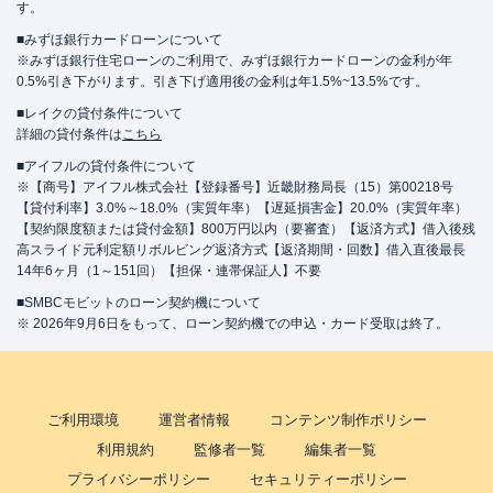
す。
■みずほ銀行カードローンについて
※みずほ銀行住宅ローンのご利用で、みずほ銀行カードローンの金利が年
0.5%引き下がります。引き下げ適用後の金利は年1.5%~13.5%です。
■レイクの貸付条件について
詳細の貸付条件は
こちら
■アイフルの貸付条件について
※【商号】アイフル株式会社【登録番号】近畿財務局長（15）第00218号
【貸付利率】3.0%～18.0%（実質年率）【遅延損害金】20.0%（実質年率）
【契約限度額または貸付金額】800万円以内（要審査）【返済方式】借入後残
高スライド元利定額リボルビング返済方式【返済期間・回数】借入直後最長
14年6ヶ月（1～151回）【担保・連帯保証人】不要
■SMBCモビットのローン契約機について
※ 2026年9月6日をもって、ローン契約機での申込・カード受取は終了。
ご利用環境
運営者情報
コンテンツ制作ポリシー
利用規約
監修者一覧
編集者一覧
プライバシーポリシー
セキュリティーポリシー