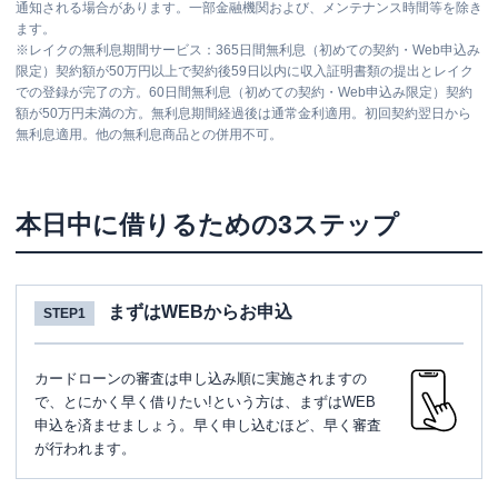
通知される場合があります。一部金融機関および、メンテナンス時間等を除き
ます。
※
レイクの無利息期間サービス：365日間無利息（初めての契約・Web申込み
限定）契約額が50万円以上で契約後59日以内に収入証明書類の提出とレイク
での登録が完了の方。60日間無利息（初めての契約・Web申込み限定）契約
額が50万円未満の方。無利息期間経過後は通常金利適用。初回契約翌日から
無利息適用。他の無利息商品との併用不可。
本日中に借りるための3ステップ
まずはWEBからお申込
STEP1
カードローンの審査は申し込み順に実施されますの
で、とにかく早く借りたい!という方は、まずはWEB
申込を済ませましょう。早く申し込むほど、早く審査
が行われます。