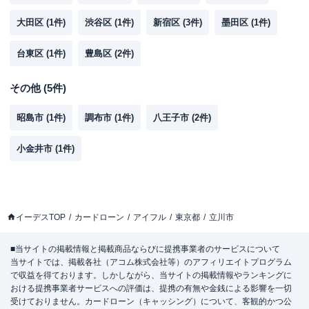
大田区
(
1
件)
渋谷区
(
1
件)
新宿区
(
3
件)
墨田区
(
1
件)
台東区
(
1
件)
豊島区
(
2
件)
その他
(
5
件)
昭島市
(
1
件)
調布市
(
1
件)
八王子市
(
2
件)
小金井市
(
1
件)
イーデスTOP
カードローン
アイフル
東京都
立川市
■当サイトの掲載情報と掲載商品ならびに提携事業者のサービスについて
当サイトでは、掲載各社（アコム株式会社等）のアフィリエイトプログラム
で収益を得ております。しかしながら、当サイトの掲載情報やランキングに
おける提携事業者サービスへの評価は、提携の有無や金銭による影響を一切
受けておりません。カードローン（キャッシング）について、客観的かつ公