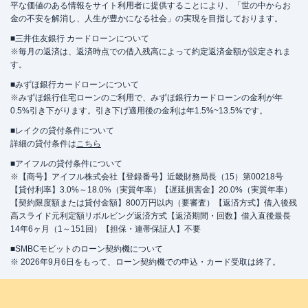
平な価値のある情報をサイト利用者に提供することにより、「世の中からお
金の不安を解消し、人生が豊かになる社会」の実現を目指しております。
■三井住友銀行 カードローンについて
※毎月の返済は、返済時点での借入残高によって約定返済金額が設定されま
す。
■みずほ銀行カードローンについて
※みずほ銀行住宅ローンのご利用で、みずほ銀行カードローンの金利が年
0.5%引き下がります。引き下げ適用後の金利は年1.5%~13.5%です。
■レイクの貸付条件について
詳細の貸付条件は
こちら
■アイフルの貸付条件について
※【商号】アイフル株式会社【登録番号】近畿財務局長（15）第00218号
【貸付利率】3.0%～18.0%（実質年率）【遅延損害金】20.0%（実質年率）
【契約限度額または貸付金額】800万円以内（要審査）【返済方式】借入後残
高スライド元利定額リボルビング返済方式【返済期間・回数】借入直後最長
14年6ヶ月（1～151回）【担保・連帯保証人】不要
■SMBCモビットのローン契約機について
※ 2026年9月6日をもって、ローン契約機での申込・カード受取は終了。