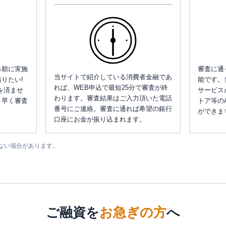
み順に実施
審査に通
当サイトで紹介している消費者金融であ
りたい!
能です。
れば、WEB申込で最短25分で審査が終
を済ませ
サービス
わります。審査結果はご入力頂いた電話
、早く審査
トア等の
番号にご連絡。審査に通れば希望の銀行
ができま
口座にお金が振り込まれます。
ない場合があります。
ご融資を
お急ぎの方
へ