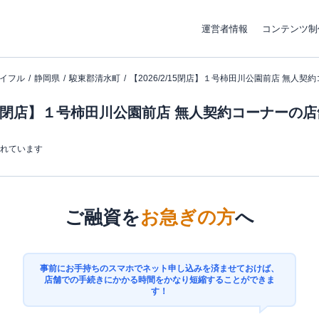
運営者情報
コンテンツ制
イフル
静岡県
駿東郡清水町
【2026/2/15閉店】１号柿田川公園前店 無人契
2/15閉店】１号柿田川公園前店 無人契約コーナーの
まれています
ご融資を
お急ぎの方
へ
事前にお手持ちのスマホでネット申し込みを済ませておけば、
店舗での手続きにかかる時間をかなり短縮することができま
す！