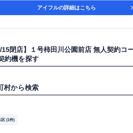
アイフル
の詳細はこちら
6/2/15閉店】１号柿田川公園前店 無人契約コ
ン契約機を探す
町村から検索
水区
(
1
件)