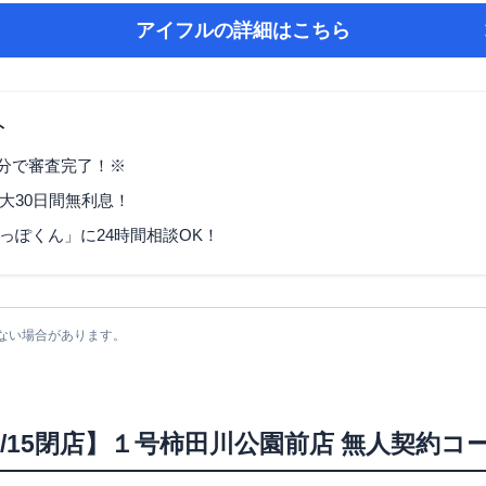
アイフル
の詳細はこちら
ト
9分で審査完了！※
大30日間無利息！
っぽくん」に24時間相談OK！
ない場合があります。
6/2/15閉店】１号柿田川公園前店 無人契約コ