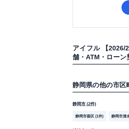
アイフル
【202
舗・ATM・ロー
静岡県
の他の市区
静岡市
(
2
件)
静岡市葵区
(
1
件)
静岡市清