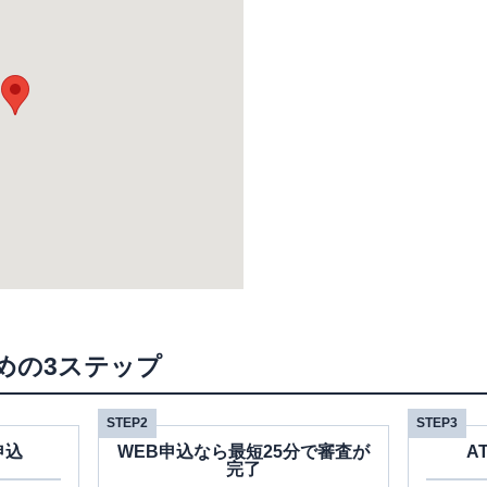
めの3ステップ
STEP2
STEP3
申込
WEB申込なら最短25分で審査が
A
完了