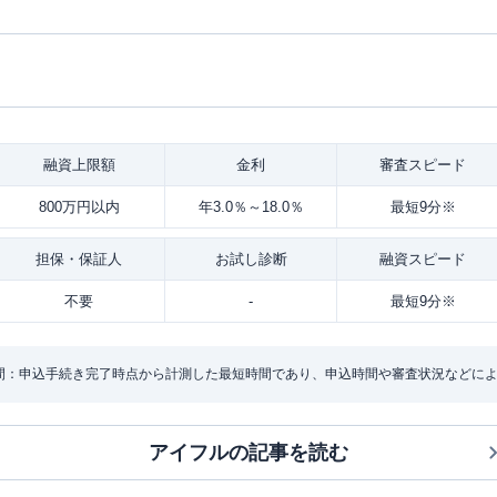
融資
上限額
金利
審査
スピード
800万円以内
年3.0％～18.0％
最短9分※
担保・
保証人
お試し
診断
融資
スピード
不要
-
最短9分※
間：申込手続き完了時点から計測した最短時間であり、申込時間や審査状況などに
アイフル
の記事を読む