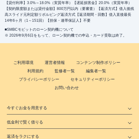
【貸付利率】3.0%～18.0%（実質年率）【遅延損害金】20.0%（実質年率）
【契約限度額または貸付金額】800万円以内（要審査）【返済方式】借入後残
高スライド元利定額リボルビング返済方式【返済期間・回数】借入直後最長
14年6ヶ月（1～151回）【担保・連帯保証人】不要
■SMBCモビットのローン契約機について
※ 2026年9月6日をもって、ローン契約機での申込・カード受取は終了。
ご利用環境
運営者情報
コンテンツ制作ポリシー
利用規約
監修者一覧
編集者一覧
プライバシーポリシー
セキュリティーポリシー
お問い合わせ
今すぐお金を用意する
低金利で賢く借りる
返済をラクにする