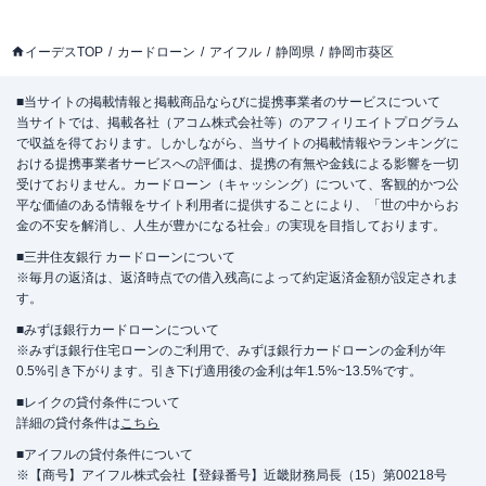
イーデスTOP
カードローン
アイフル
静岡県
静岡市葵区
■当サイトの掲載情報と掲載商品ならびに提携事業者のサービスについて
当サイトでは、掲載各社（アコム株式会社等）のアフィリエイトプログラム
で収益を得ております。しかしながら、当サイトの掲載情報やランキングに
おける提携事業者サービスへの評価は、提携の有無や金銭による影響を一切
受けておりません。カードローン（キャッシング）について、客観的かつ公
平な価値のある情報をサイト利用者に提供することにより、「世の中からお
金の不安を解消し、人生が豊かになる社会」の実現を目指しております。
■三井住友銀行 カードローンについて
※毎月の返済は、返済時点での借入残高によって約定返済金額が設定されま
す。
■みずほ銀行カードローンについて
※みずほ銀行住宅ローンのご利用で、みずほ銀行カードローンの金利が年
0.5%引き下がります。引き下げ適用後の金利は年1.5%~13.5%です。
■レイクの貸付条件について
詳細の貸付条件は
こちら
■アイフルの貸付条件について
※【商号】アイフル株式会社【登録番号】近畿財務局長（15）第00218号