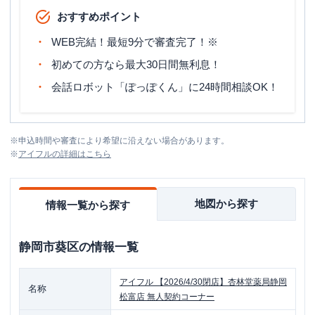
おすすめポイント
WEB完結！最短9分で審査完了！※
初めての方なら最大30日間無利息！
会話ロボット「ぽっぽくん」に24時間相談OK！
※
申込時間や審査により希望に沿えない場合があります。
※
アイフル
の詳細はこちら
地図から探す
情報一覧から探す
静岡市葵区
の情報一覧
アイフル
【2026/4/30閉店】杏林堂薬局静岡
名称
松富店 無人契約コーナー