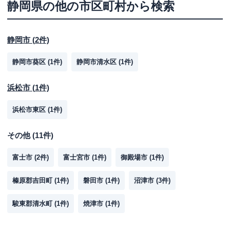
静岡県
の他の市区町村から検索
静岡市
(
2
件)
静岡市葵区
(
1
件)
静岡市清水区
(
1
件)
浜松市
(
1
件)
浜松市東区
(
1
件)
その他
(
11
件)
富士市
(
2
件)
富士宮市
(
1
件)
御殿場市
(
1
件)
榛原郡吉田町
(
1
件)
磐田市
(
1
件)
沼津市
(
3
件)
駿東郡清水町
(
1
件)
焼津市
(
1
件)