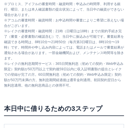
※
プロミス、アイフルの審査時間・融資時間：申込みの時間帯、利用する銀
行、曜日、または本人確認書類の提出状況によって、当日中の融資ができない
場合があります。
※
アコムの審査時間・融資時間：お申込時間や審査によりご希望に添えない場
合がございます。
※
レイクの審査時間・融資時間：21時（日曜日は18時）までの契約手続き完
了（審査・必要書類の確認含む）で、当日中に振込みが可能です。審査結果を
確認できる時間は、8時10分〜21時50分（毎月第3日曜日は、8時10分〜19
時）です。時間外や申し込み内容によっては、電話またはメールで審査結果が
通知される場合があります。一部金融機関および、メンテナンス時間等を除き
ます。
※
レイクの無利息期間サービス：365日間無利息（初めての契約・Web申込み
限定）契約額が50万円以上で契約後59日以内に収入証明書類の提出とレイク
での登録が完了の方。60日間無利息（初めての契約・Web申込み限定）契約
額が50万円未満の方。無利息期間経過後は通常金利適用。初回契約翌日から
無利息適用。他の無利息商品との併用不可。
本日中に借りるための3ステップ