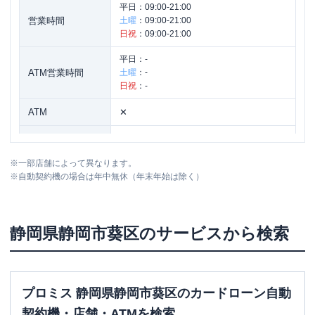
平日：
09:00-21:00
営業時間
土曜
：
09:00-21:00
日祝
：
09:00-21:00
平日：
-
ATM営業時間
土曜
：
-
日祝
：
-
ATM
✕
駐車場
〇
※
一部店舗によって異なります。
静岡県静岡市葵区松富２－１－６２ １
住所
※
自動契約機の場合は年中無休（年末年始は除く）
階
静岡県
静岡市葵区
のサービスから検索
プロミス 静岡県静岡市葵区のカードローン自動
契約機・店舗・ATMを検索