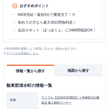
おすすめポイント
WEB完結！最短9分で審査完了！※
初めての方なら最大30日間無利息！
会話ロボット「ぽっぽくん」に24時間相談OK！
※
申込時間や審査により希望に沿えない場合があります。
※
アイフル
の詳細はこちら
地図から探す
情報一覧から探す
駿東郡清水町
の情報一覧
アイフル
【2026/2/15閉店】１号柿田川公園
名称
前店 無人契約コーナー