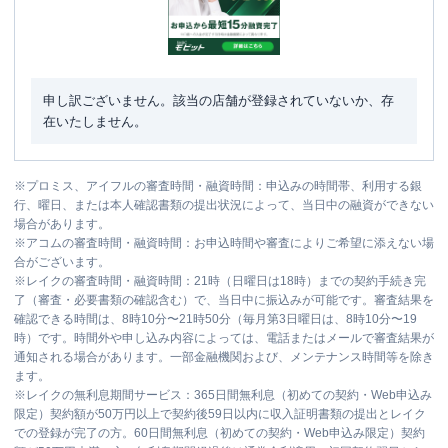
申し訳ございません。該当の店舗が登録されていないか、存
在いたしません。
※
プロミス、アイフルの審査時間・融資時間：申込みの時間帯、利用する銀
行、曜日、または本人確認書類の提出状況によって、当日中の融資ができない
場合があります。
※
アコムの審査時間・融資時間：お申込時間や審査によりご希望に添えない場
合がございます。
※
レイクの審査時間・融資時間：21時（日曜日は18時）までの契約手続き完
了（審査・必要書類の確認含む）で、当日中に振込みが可能です。審査結果を
確認できる時間は、8時10分〜21時50分（毎月第3日曜日は、8時10分〜19
時）です。時間外や申し込み内容によっては、電話またはメールで審査結果が
通知される場合があります。一部金融機関および、メンテナンス時間等を除き
ます。
※
レイクの無利息期間サービス：365日間無利息（初めての契約・Web申込み
限定）契約額が50万円以上で契約後59日以内に収入証明書類の提出とレイク
での登録が完了の方。60日間無利息（初めての契約・Web申込み限定）契約