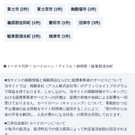
富士市
(
2
件)
富士宮市
(
1
件)
御殿場市
(
1
件)
榛原郡吉田町
(
1
件)
磐田市
(
1
件)
沼津市
(
3
件)
駿東郡清水町
(
1
件)
焼津市
(
1
件)
イーデスTOP
カードローン
アイフル
静岡県
駿東郡清水町
■当サイトの掲載情報と掲載商品ならびに提携事業者のサービスについて
当サイトでは、掲載各社（アコム株式会社等）のアフィリエイトプログラム
で収益を得ております。しかしながら、当サイトの掲載情報やランキングに
おける提携事業者サービスへの評価は、提携の有無や金銭による影響を一切
受けておりません。カードローン（キャッシング）について、客観的かつ公
平な価値のある情報をサイト利用者に提供することにより、「世の中からお
金の不安を解消し、人生が豊かになる社会」の実現を目指しております。
■三井住友銀行 カードローンについて
※毎月の返済は、返済時点での借入残高によって約定返済金額が設定されま
す。