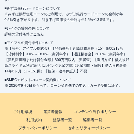
■みずほ銀行カードローンについて
※みずほ銀行住宅ローンのご利用で、みずほ銀行カードローンの金利が年
0.5%引き下がります。引き下げ適用後の金利は年1.5%~13.5%です。
■レイクの貸付条件について
詳細の貸付条件は
こちら
■アイフルの貸付条件について
※【商号】アイフル株式会社【登録番号】近畿財務局長（15）第00218号
【貸付利率】3.0%～18.0%（実質年率）【遅延損害金】20.0%（実質年率）
【契約限度額または貸付金額】800万円以内（要審査）【返済方式】借入後残
高スライド元利定額リボルビング返済方式【返済期間・回数】借入直後最長
14年6ヶ月（1～151回）【担保・連帯保証人】不要
■SMBCモビットのローン契約機について
※ 2026年9月6日をもって、ローン契約機での申込・カード受取は終了。
ご利用環境
運営者情報
コンテンツ制作ポリシー
利用規約
監修者一覧
編集者一覧
プライバシーポリシー
セキュリティーポリシー