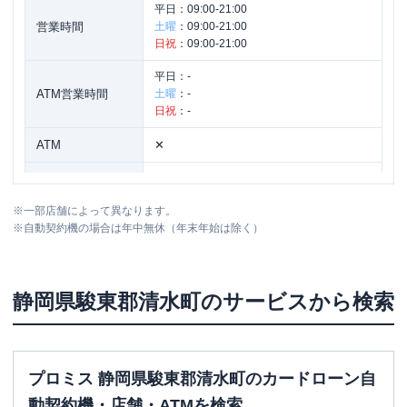
平日：
09:00-21:00
営業時間
土曜
：
09:00-21:00
日祝
：
09:00-21:00
平日：
-
ATM営業時間
土曜
：
-
日祝
：
-
ATM
✕
駐車場
〇
※
一部店舗によって異なります。
住所
静岡県駿東郡清水町玉川１２２－４
※
自動契約機の場合は年中無休（年末年始は除く）
静岡県
駿東郡清水町
のサービスから検索
プロミス 静岡県駿東郡清水町のカードローン自
動契約機・店舗・ATMを検索