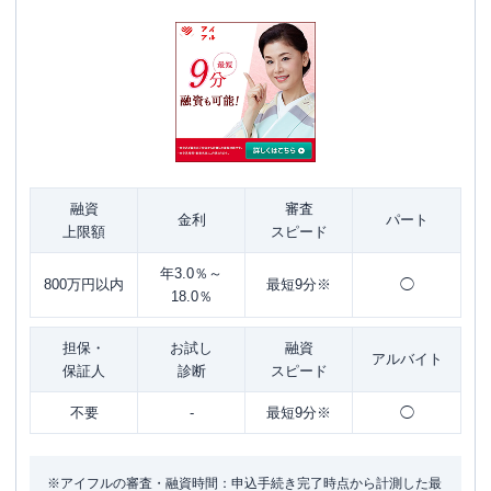
融資
審査
金利
パート
上限額
スピード
年3.0％～
800万円以内
最短9分※
◯
18.0％
担保・
お試し
融資
アルバイト
保証人
診断
スピード
不要
-
最短9分※
◯
※アイフルの審査・融資時間：申込手続き完了時点から計測した最