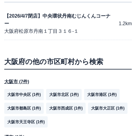
【2026/4/7閉店】中央環状丹南むじんくんコーナ
ー
1.2km
大阪府松原市丹南１丁目３１６-１
大阪府
の他の市区町村から検索
大阪市
(
7
件)
大阪市中央区
(
1
件)
大阪市北区
(
1
件)
大阪市港区
(
1
件)
大阪市都島区
(
1
件)
大阪市西成区
(
1
件)
大阪市大正区
(
1
件)
大阪市天王寺区
(
1
件)