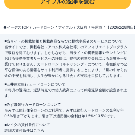
アイフル
の記事を読む
イーデスTOP
カードローン
アイフル
大阪府
松原市
【2026/2/2
■当サイトの掲載情報と掲載商品ならびに提携事業者のサービスについて
当サイトでは、掲載各社（アコム株式会社等）のアフィリエイトプログラム
で収益を得ております。しかしながら、当サイトの掲載情報やランキングに
おける提携事業者サービスへの評価は、提携の有無や金銭による影響を一切
受けておりません。カードローン（キャッシング）について、客観的かつ公
平な価値のある情報をサイト利用者に提供することにより、「世の中からお
金の不安を解消し、人生が豊かになる社会」の実現を目指しております。
■三井住友銀行 カードローンについて
※毎月の返済は、返済時点での借入残高によって約定返済金額が設定されま
す。
■みずほ銀行カードローンについて
※みずほ銀行住宅ローンのご利用で、みずほ銀行カードローンの金利が年
0.5%引き下がります。引き下げ適用後の金利は年1.5%~13.5%です。
■レイクの貸付条件について
詳細の貸付条件は
こちら