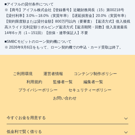
■アイフルの貸付条件について
※【商号】アイフル株式会社【登録番号】近畿財務局長（15）第00218号
【貸付利率】3.0%～18.0%（実質年率）【遅延損害金】20.0%（実質年率）
【契約限度額または貸付金額】800万円以内（要審査）【返済方式】借入後残
高スライド元利定額リボルビング返済方式【返済期間・回数】借入直後最長
14年6ヶ月（1～151回）【担保・連帯保証人】不要
■SMBCモビットのローン契約機について
※ 2026年9月6日をもって、ローン契約機での申込・カード受取は終了。
ご利用環境
運営者情報
コンテンツ制作ポリシー
利用規約
監修者一覧
編集者一覧
プライバシーポリシー
セキュリティーポリシー
お問い合わせ
今すぐお金を用意する
低金利で賢く借りる