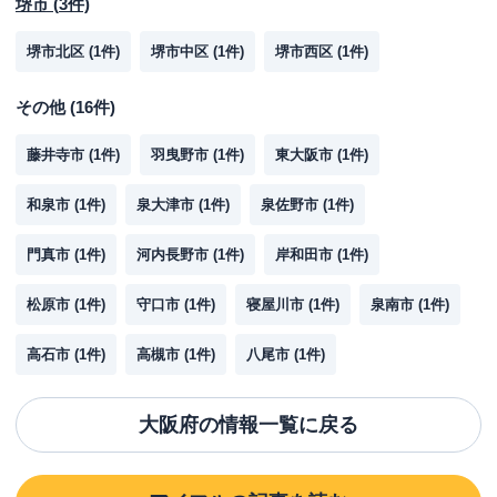
堺市
(
3
件)
堺市北区
(
1
件)
堺市中区
(
1
件)
堺市西区
(
1
件)
その他
(
16
件)
藤井寺市
(
1
件)
羽曳野市
(
1
件)
東大阪市
(
1
件)
和泉市
(
1
件)
泉大津市
(
1
件)
泉佐野市
(
1
件)
門真市
(
1
件)
河内長野市
(
1
件)
岸和田市
(
1
件)
松原市
(
1
件)
守口市
(
1
件)
寝屋川市
(
1
件)
泉南市
(
1
件)
高石市
(
1
件)
高槻市
(
1
件)
八尾市
(
1
件)
大阪府
の情報一覧に戻る