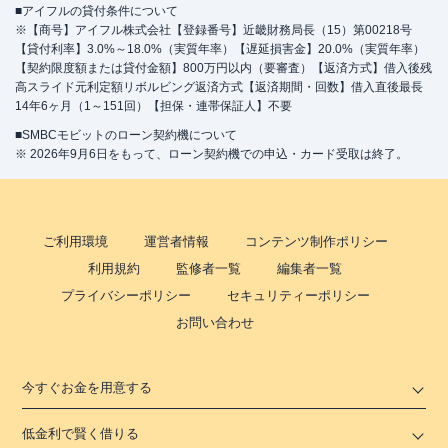
■アイフルの貸付条件について
※【商号】アイフル株式会社【登録番号】近畿財務局長（15）第00218号
【貸付利率】3.0%～18.0%（実質年率）【遅延損害金】20.0%（実質年率）
【契約限度額または貸付金額】800万円以内（要審査）【返済方式】借入後残
高スライド元利定額リボルビング返済方式【返済期間・回数】借入直後最長
14年6ヶ月（1～151回）【担保・連帯保証人】不要
■SMBCモビットのローン契約機について
※ 2026年9月6日をもって、ローン契約機での申込・カード受取は終了。
ご利用環境
運営者情報
コンテンツ制作ポリシー
利用規約
監修者一覧
編集者一覧
プライバシーポリシー
セキュリティーポリシー
お問い合わせ
今すぐお金を用意する
低金利で賢く借りる