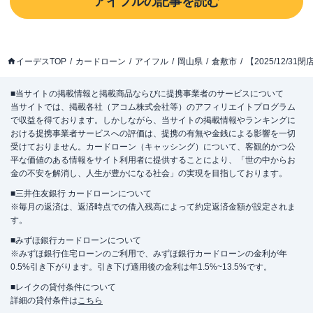
アイフル
の記事を読む
イーデスTOP
カードローン
アイフル
岡山県
倉敷市
【2025/12/
■当サイトの掲載情報と掲載商品ならびに提携事業者のサービスについて
当サイトでは、掲載各社（アコム株式会社等）のアフィリエイトプログラム
で収益を得ております。しかしながら、当サイトの掲載情報やランキングに
おける提携事業者サービスへの評価は、提携の有無や金銭による影響を一切
受けておりません。カードローン（キャッシング）について、客観的かつ公
平な価値のある情報をサイト利用者に提供することにより、「世の中からお
金の不安を解消し、人生が豊かになる社会」の実現を目指しております。
■三井住友銀行 カードローンについて
※毎月の返済は、返済時点での借入残高によって約定返済金額が設定されま
す。
■みずほ銀行カードローンについて
※みずほ銀行住宅ローンのご利用で、みずほ銀行カードローンの金利が年
0.5%引き下がります。引き下げ適用後の金利は年1.5%~13.5%です。
■レイクの貸付条件について
詳細の貸付条件は
こちら