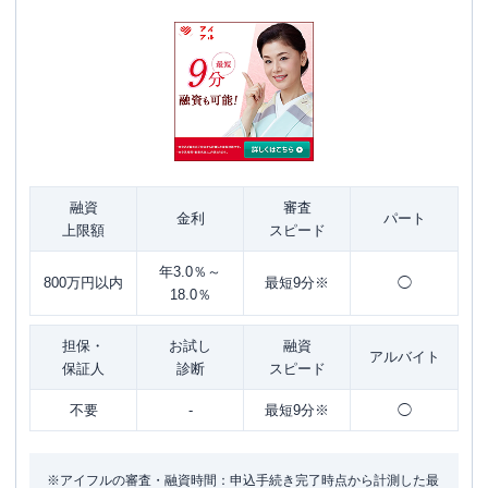
融資
審査
金利
パート
上限額
スピード
年3.0％～
800万円以内
最短9分※
◯
18.0％
担保・
お試し
融資
アルバイト
保証人
診断
スピード
不要
-
最短9分※
◯
※アイフルの審査・融資時間：申込手続き完了時点から計測した最