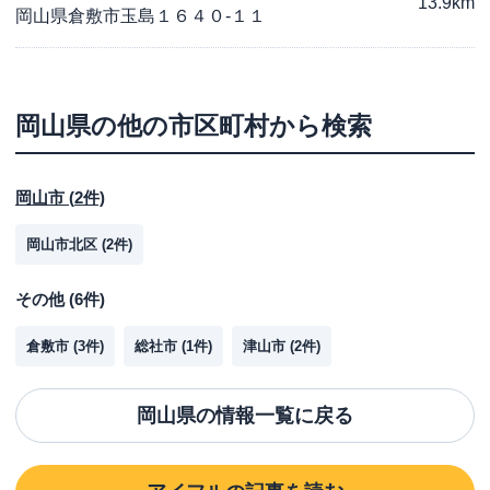
13.9km
岡山県倉敷市玉島１６４０-１１
岡山県
の他の市区町村から検索
岡山市
(
2
件)
岡山市北区
(
2
件)
その他
(
6
件)
倉敷市
(
3
件)
総社市
(
1
件)
津山市
(
2
件)
岡山県
の情報一覧に戻る