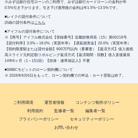
※みずほ銀行住宅ローンのご利用で、みずほ銀行カードローンの金利が年
0.5%引き下がります。引き下げ適用後の金利は年1.5%~13.5%です。
■レイクの貸付条件について
詳細の貸付条件は
こちら
■アイフルの貸付条件について
※【商号】アイフル株式会社【登録番号】近畿財務局長（15）第00218号
【貸付利率】3.0%～18.0%（実質年率）【遅延損害金】20.0%（実質年率）
【契約限度額または貸付金額】800万円以内（要審査）【返済方式】借入後残
高スライド元利定額リボルビング返済方式【返済期間・回数】借入直後最長
14年6ヶ月（1～151回）【担保・連帯保証人】不要
■SMBCモビットのローン契約機について
※ 2026年9月6日をもって、ローン契約機での申込・カード受取は終了。
ご利用環境
運営者情報
コンテンツ制作ポリシー
利用規約
監修者一覧
編集者一覧
プライバシーポリシー
セキュリティーポリシー
お問い合わせ