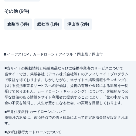
その他
(
6
件)
倉敷市
(
3
件)
総社市
(
1
件)
津山市
(
2
件)
イーデスTOP
カードローン
アイフル
岡山県
岡山市
■当サイトの掲載情報と掲載商品ならびに提携事業者のサービスについて
当サイトでは、掲載各社（アコム株式会社等）のアフィリエイトプログラム
で収益を得ております。しかしながら、当サイトの掲載情報やランキングに
おける提携事業者サービスへの評価は、提携の有無や金銭による影響を一切
受けておりません。カードローン（キャッシング）について、客観的かつ公
平な価値のある情報をサイト利用者に提供することにより、「世の中からお
金の不安を解消し、人生が豊かになる社会」の実現を目指しております。
■三井住友銀行 カードローンについて
※毎月の返済は、返済時点での借入残高によって約定返済金額が設定されま
す。
■みずほ銀行カードローンについて