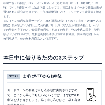
確認できる時間は、8時10分〜21時50分（毎月第3日曜日は、8時10分〜19
時）です。時間外や申し込み内容によっては、電話またはメールで審査結果が
通知される場合があります。一部金融機関および、メンテナンス時間等を除き
ます。
※
レイクの無利息期間サービス：365日間無利息（初めての契約・Web申込み
限定）契約額が50万円以上で契約後59日以内に収入証明書類の提出とレイク
での登録が完了の方。60日間無利息（初めての契約・Web申込み限定）契約
額が50万円未満の方。無利息期間経過後は通常金利適用。初回契約翌日から
無利息適用。他の無利息商品との併用不可。
本日中に借りるための3ステップ
まずはWEBからお申込
STEP1
カードローンの審査は申し込み順に実施されますの
で、とにかく早く借りたい!という方は、まずはWEB
申込を済ませましょう。早く申し込むほど、早く審査
が行われます。