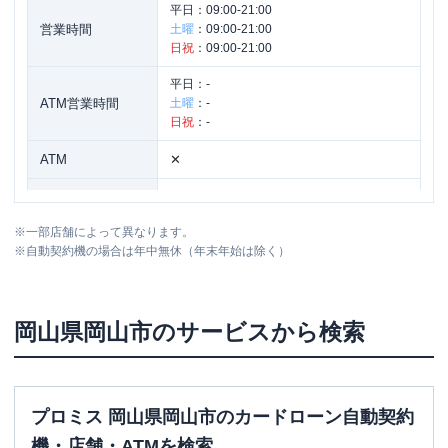
平日：
09:00-21:00
営業時間
土曜
：
09:00-21:00
日祝
：
09:00-21:00
平日：
-
ATM営業時間
土曜
：
-
日祝
：
-
ATM
✕
駐車場
〇
※
一部店舗によって異なります。
岡山県岡山市北区奥田南町５－１４ 武
住所
※
自動契約機の場合は年中無休（年末年始は除く）
田ビル１Ｆ
アイフル
【2026/5/31閉店】大安寺店 無人
名称
岡山県
岡山市
のサービスから検索
契約コーナー
平日：
09:00-21:00
営業時間
土曜
：
09:00-21:00
日祝
：
09:00-21:00
プロミス 岡山県岡山市のカードローン自動契約
機・店舗・ATMを検索
平日：
-