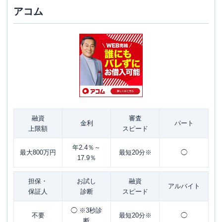
アコム
融資
審査
金利
パート
上限額
スピード
年2.4％～
最大800万円
最短20分※
◯
17.9％
担保・
お試し
融資
アルバイト
保証人
診断
スピード
◯ ※3秒診
不要
最短20分※
◯
断