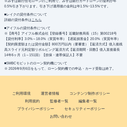
※みずほ銀行住宅ローンのご利用で、みずほ銀行カードローンの金利が年
0.5%引き下がります。引き下げ適用後の金利は年1.5%~13.5%です。
■レイクの貸付条件について
詳細の貸付条件は
こちら
■アイフルの貸付条件について
※【商号】アイフル株式会社【登録番号】近畿財務局長（15）第00218号
【貸付利率】3.0%～18.0%（実質年率）【遅延損害金】20.0%（実質年率）
【契約限度額または貸付金額】800万円以内（要審査）【返済方式】借入後残
高スライド元利定額リボルビング返済方式【返済期間・回数】借入直後最長
14年6ヶ月（1～151回）【担保・連帯保証人】不要
■SMBCモビットのローン契約機について
※ 2026年9月6日をもって、ローン契約機での申込・カード受取は終了。
ご利用環境
運営者情報
コンテンツ制作ポリシー
利用規約
監修者一覧
編集者一覧
プライバシーポリシー
セキュリティーポリシー
お問い合わせ