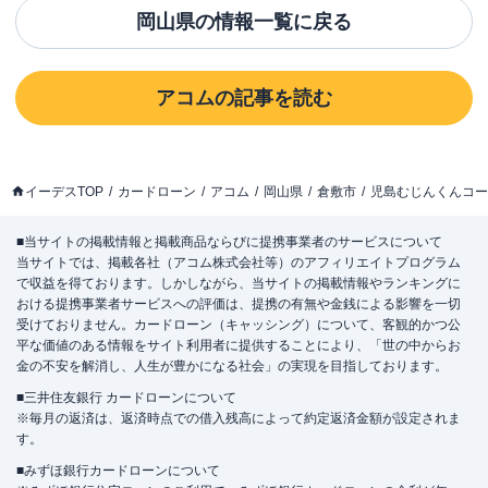
岡山県
の情報一覧に戻る
アコム
の記事を読む
イーデスTOP
カードローン
アコム
岡山県
倉敷市
児島むじんくんコー
■当サイトの掲載情報と掲載商品ならびに提携事業者のサービスについて
当サイトでは、掲載各社（アコム株式会社等）のアフィリエイトプログラム
で収益を得ております。しかしながら、当サイトの掲載情報やランキングに
おける提携事業者サービスへの評価は、提携の有無や金銭による影響を一切
受けておりません。カードローン（キャッシング）について、客観的かつ公
平な価値のある情報をサイト利用者に提供することにより、「世の中からお
金の不安を解消し、人生が豊かになる社会」の実現を目指しております。
■三井住友銀行 カードローンについて
※毎月の返済は、返済時点での借入残高によって約定返済金額が設定されま
す。
■みずほ銀行カードローンについて