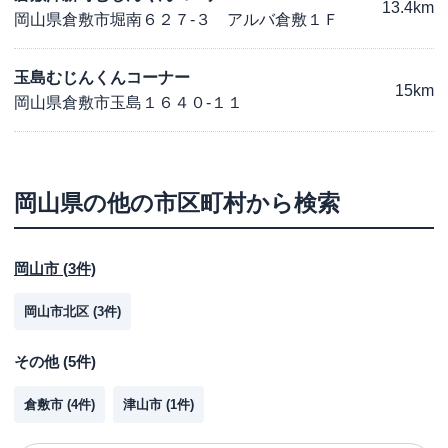
13.4km
岡山県倉敷市堀南６２７-３ アルバ倉敷１Ｆ
玉島むじんくんコーナー
15km
岡山県倉敷市玉島１６４０-１１
岡山県
の他の市区町村から検索
岡山市
(
3
件)
岡山市北区
(
3
件)
その他
(
5
件)
倉敷市
(
4
件)
津山市
(
1
件)