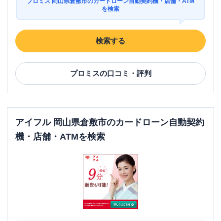
プロミス 岡山県倉敷市のカードローン自動契約機・店舗・ATM
駐車場
〇
を検索
住所
岡山県倉敷市児島駅前２丁目２９ １Ｆ
検索する
名称
アコム
玉島むじんくんコーナー
平日：
09:00-21:00
プロミス
の口コミ・評判
営業時間
土曜
：
09:00-21:00
日祝
：
09:00-21:00
平日：
24時間
ATM営業時間
土曜
：
24時間
アイフル 岡山県倉敷市のカードローン自動契約
日祝
：
24時間
機・店舗・ATMを検索
ATM
〇
駐車場
〇
住所
岡山県倉敷市玉島１６４０-１１