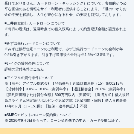
受けておりません。カードローン（キャッシング）について、客観的かつ公
平な価値のある情報をサイト利用者に提供することにより、「世の中からお
金の不安を解消し、人生が豊かになる社会」の実現を目指しております。
■三井住友銀行 カードローンについて
※毎月の返済は、返済時点での借入残高によって約定返済金額が設定されま
す。
■みずほ銀行カードローンについて
※みずほ銀行住宅ローンのご利用で、みずほ銀行カードローンの金利が年
0.5%引き下がります。引き下げ適用後の金利は年1.5%~13.5%です。
■レイクの貸付条件について
詳細の貸付条件は
こちら
■アイフルの貸付条件について
※【商号】アイフル株式会社【登録番号】近畿財務局長（15）第00218号
【貸付利率】3.0%～18.0%（実質年率）【遅延損害金】20.0%（実質年率）
【契約限度額または貸付金額】800万円以内（要審査）【返済方式】借入後残
高スライド元利定額リボルビング返済方式【返済期間・回数】借入直後最長
14年6ヶ月（1～151回）【担保・連帯保証人】不要
■SMBCモビットのローン契約機について
※ 2026年9月6日をもって、ローン契約機での申込・カード受取は終了。