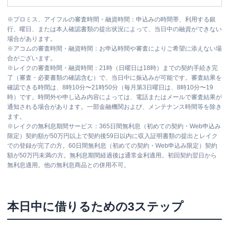
※
プロミス、アイフルの審査時間・融資時間：申込みの時間帯、利用する銀
行、曜日、または本人確認書類の提出状況によって、当日中の融資ができない
場合があります。
※
アコムの審査時間・融資時間：お申込時間や審査によりご希望に添えない場
合がございます。
※
レイクの審査時間・融資時間：21時（日曜日は18時）までの契約手続き完
了（審査・必要書類の確認含む）で、当日中に振込みが可能です。審査結果を
確認できる時間は、8時10分〜21時50分（毎月第3日曜日は、8時10分〜19
時）です。時間外や申し込み内容によっては、電話またはメールで審査結果が
通知される場合があります。一部金融機関および、メンテナンス時間等を除き
ます。
※
レイクの無利息期間サービス：365日間無利息（初めての契約・Web申込み
限定）契約額が50万円以上で契約後59日以内に収入証明書類の提出とレイク
での登録が完了の方。60日間無利息（初めての契約・Web申込み限定）契約
額が50万円未満の方。無利息期間経過後は通常金利適用。初回契約翌日から
無利息適用。他の無利息商品との併用不可。
本日中に借りるための3ステップ