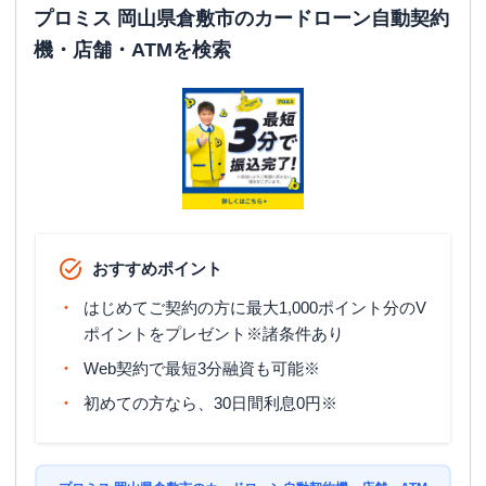
平日：
24時間
プロミス 岡山県倉敷市のカードローン自動契約
ATM営業時間
土曜
：
24時間
機・店舗・ATMを検索
日祝
：
24時間
ATM
〇
駐車場
〇
岡山県倉敷市堀南６２７-３ アルバ倉敷
住所
１Ｆ
名称
アコム
児島むじんくんコーナー
おすすめポイント
平日：
09:00-21:00
はじめてご契約の方に最大1,000ポイント分のV
営業時間
土曜
：
09:00-21:00
ポイントをプレゼント※諸条件あり
日祝
：
09:00-21:00
Web契約で最短3分融資も可能※
平日：
24時間
ATM営業時間
土曜
：
24時間
初めての方なら、30日間利息0円※
日祝
：
24時間
ATM
〇