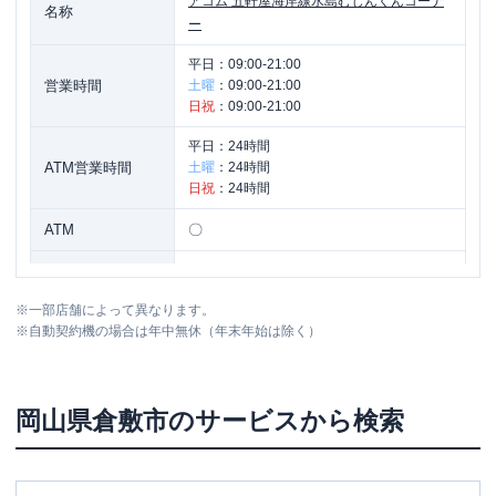
アコム
五軒屋海岸線水島むじんくんコーナ
名称
ー
平日：
09:00-21:00
営業時間
土曜
：
09:00-21:00
日祝
：
09:00-21:00
平日：
24時間
ATM営業時間
土曜
：
24時間
日祝
：
24時間
ATM
〇
駐車場
〇
※
一部店舗によって異なります。
住所
岡山県倉敷市神田４丁目３-４１
※
自動契約機の場合は年中無休（年末年始は除く）
名称
アコム
倉敷沖新町むじんくんコーナー
岡山県
倉敷市
のサービスから検索
平日：
09:00-21:00
営業時間
土曜
：
09:00-21:00
日祝
：
09:00-21:00