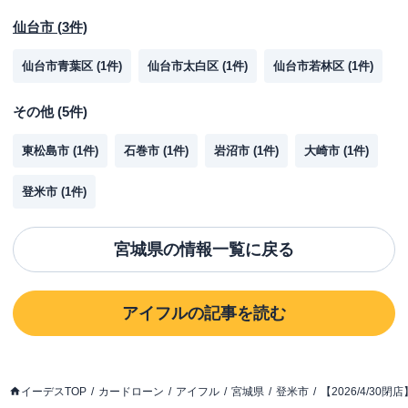
仙台市
(
3
件)
仙台市青葉区
(
1
件)
仙台市太白区
(
1
件)
仙台市若林区
(
1
件)
その他
(
5
件)
東松島市
(
1
件)
石巻市
(
1
件)
岩沼市
(
1
件)
大崎市
(
1
件)
登米市
(
1
件)
宮城県
の情報一覧に戻る
アイフル
の記事を読む
イーデスTOP
カードローン
アイフル
宮城県
登米市
【2026/4/30