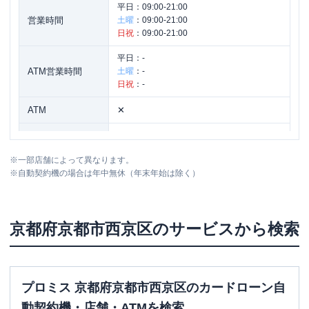
平日：
09:00-21:00
営業時間
土曜
：
09:00-21:00
日祝
：
09:00-21:00
平日：
-
ATM営業時間
土曜
：
-
日祝
：
-
ATM
✕
駐車場
〇
※
一部店舗によって異なります。
京都府京都市西京区上桂三ノ宮町 ５２
住所
※
自動契約機の場合は年中無休（年末年始は除く）
番地の１
京都府
京都市西京区
のサービスから検索
プロミス 京都府京都市西京区のカードローン自
動契約機・店舗・ATMを検索