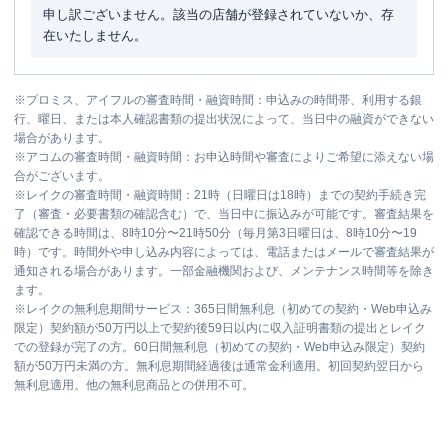
申し訳ございません。該当の店舗が登録されていないか、存
在いたしません。
※
プロミス、アイフルの審査時間・融資時間：申込みの時間帯、利用する銀
行、曜日、または本人確認書類の提出状況によって、当日中の融資ができない
場合があります。
※
アコムの審査時間・融資時間：お申込時間や審査によりご希望に添えない場
合がございます。
※
レイクの審査時間・融資時間：21時（日曜日は18時）までの契約手続き完
了（審査・必要書類の確認含む）で、当日中に振込みが可能です。審査結果を
確認できる時間は、8時10分〜21時50分（毎月第3日曜日は、8時10分〜19
時）です。時間外や申し込み内容によっては、電話またはメールで審査結果が
通知される場合があります。一部金融機関および、メンテナンス時間等を除き
ます。
※
レイクの無利息期間サービス：365日間無利息（初めての契約・Web申込み
限定）契約額が50万円以上で契約後59日以内に収入証明書類の提出とレイク
での登録が完了の方。60日間無利息（初めての契約・Web申込み限定）契約
額が50万円未満の方。無利息期間経過後は通常金利適用。初回契約翌日から
無利息適用。他の無利息商品との併用不可。