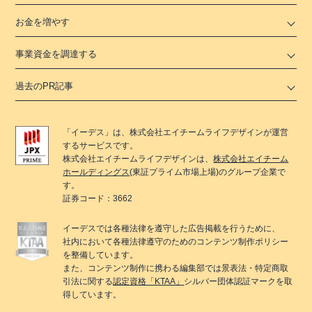
お金を増やす
事業資金を調達する
過去のPR記事
「
イーデス
」は、
株式会社エイチームライフデザイン
が運営
するサービスです。
株式会社エイチームライフデザイン
は、
株式会社エイチーム
ホールディングス
(東証プライム市場上場)のグループ企業で
す。
証券コード：3662
イーデス
では各種法律を遵守した広告掲載を行うために、
社内において各種法律遵守のためのコンテンツ制作ポリシー
を整備しています。
また、コンテンツ制作に携わる編集部では景表法・特定商取
引法に関する
認定資格「KTAA」
シルバー団体認証マークを取
得しています。