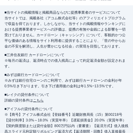
■当サイトの掲載情報と掲載商品ならびに提携事業者のサービスについて
当サイトでは、掲載各社（アコム株式会社等）のアフィリエイトプログラム
で収益を得ております。しかしながら、当サイトの掲載情報やランキングに
おける提携事業者サービスへの評価は、提携の有無や金銭による影響を一切
受けておりません。カードローン（キャッシング）について、客観的かつ公
平な価値のある情報をサイト利用者に提供することにより、「世の中からお
金の不安を解消し、人生が豊かになる社会」の実現を目指しております。
■三井住友銀行 カードローンについて
※毎月の返済は、返済時点での借入残高によって約定返済金額が設定されま
す。
■みずほ銀行カードローンについて
※みずほ銀行住宅ローンのご利用で、みずほ銀行カードローンの金利が年
0.5%引き下がります。引き下げ適用後の金利は年1.5%~13.5%です。
■レイクの貸付条件について
詳細の貸付条件は
こちら
■アイフルの貸付条件について
※【商号】アイフル株式会社【登録番号】近畿財務局長（15）第00218号
【貸付利率】3.0%～18.0%（実質年率）【遅延損害金】20.0%（実質年率）
【契約限度額または貸付金額】800万円以内（要審査）【返済方式】借入後残
高スライド元利定額リボルビング返済方式【返済期間・回数】借入直後最長