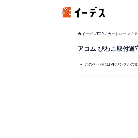
イーデスTOP
カードローン
ア
アコム びわこ取付道
このページにはPRリンクが含