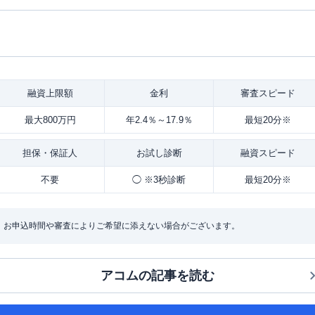
融資
上限額
金利
審査
スピード
最大800万円
年2.4％～17.9％
最短20分※
担保・
保証人
お試し
診断
融資
スピード
不要
◯ ※3秒診断
最短20分※
：お申込時間や審査によりご希望に添えない場合がございます。
アコム
の記事を読む