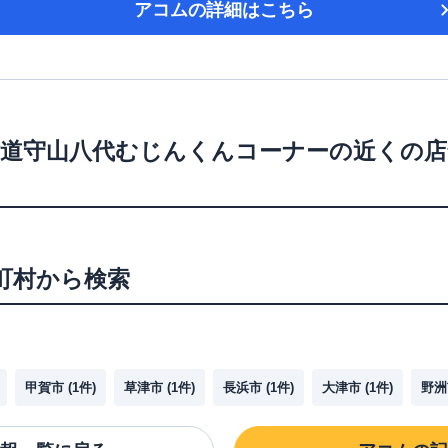
アコム
の詳細はこちら
道守山八代むじんくんコーナー
の近くの店
町村から検索
甲賀市
(
1
件)
草津市
(
1
件)
長浜市
(
1
件)
大津市
(
1
件)
野洲