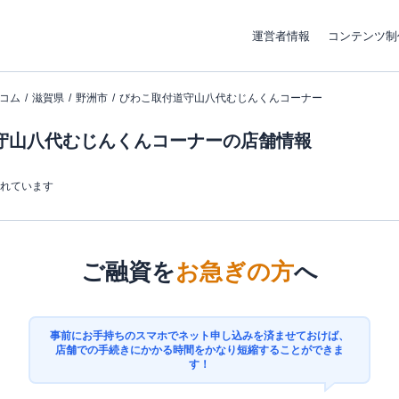
運営者情報
コンテンツ制
コム
滋賀県
野洲市
びわこ取付道守山八代むじんくんコーナー
守山八代むじんくんコーナーの店舗情報
まれています
ご融資を
お急ぎの方
へ
事前にお手持ちのスマホでネット申し込みを済ませておけば、
店舗での手続きにかかる時間をかなり短縮することができま
す！