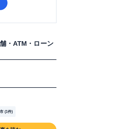
舗・ATM・ローン
市
(
1
件)