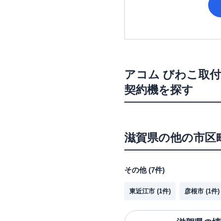
アコム
びわこ取付
契約機を探す
滋賀県
の他の市区
その他
(
7
件)
東近江市
(
1
件)
彦根市
(
1
件)