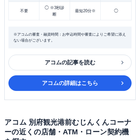
◯ ※3秒診
不要
最短20分※
◯
断
※アコムの審査・融資時間：お申込時間や審査によりご希望に添え
ない場合がございます。
アコム
の記事を読む
アコム
の詳細はこちら
アコム
別府観光港前むじんくんコーナ
ー
の近くの店舗・ATM・ローン契約機