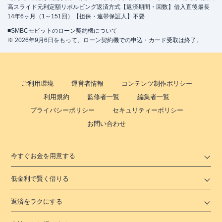
高スライド元利定額リボルビング返済方式【返済期間・回数】借入直後最長
14年6ヶ月（1～151回）【担保・連帯保証人】不要
■SMBCモビットのローン契約機について
※ 2026年9月6日をもって、ローン契約機での申込・カード受取は終了。
ご利用環境
運営者情報
コンテンツ制作ポリシー
利用規約
監修者一覧
編集者一覧
プライバシーポリシー
セキュリティーポリシー
お問い合わせ
今すぐお金を用意する
低金利で賢く借りる
返済をラクにする