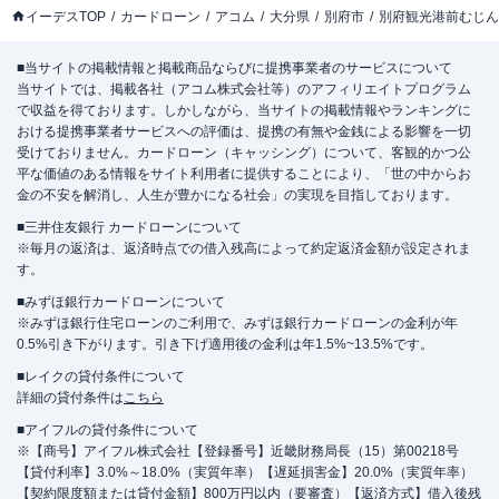
イーデスTOP
カードローン
アコム
大分県
別府市
別府観光港前むじん
■当サイトの掲載情報と掲載商品ならびに提携事業者のサービスについて
当サイトでは、掲載各社（アコム株式会社等）のアフィリエイトプログラム
で収益を得ております。しかしながら、当サイトの掲載情報やランキングに
おける提携事業者サービスへの評価は、提携の有無や金銭による影響を一切
受けておりません。カードローン（キャッシング）について、客観的かつ公
平な価値のある情報をサイト利用者に提供することにより、「世の中からお
金の不安を解消し、人生が豊かになる社会」の実現を目指しております。
■三井住友銀行 カードローンについて
※毎月の返済は、返済時点での借入残高によって約定返済金額が設定されま
す。
■みずほ銀行カードローンについて
※みずほ銀行住宅ローンのご利用で、みずほ銀行カードローンの金利が年
0.5%引き下がります。引き下げ適用後の金利は年1.5%~13.5%です。
■レイクの貸付条件について
詳細の貸付条件は
こちら
■アイフルの貸付条件について
※【商号】アイフル株式会社【登録番号】近畿財務局長（15）第00218号
【貸付利率】3.0%～18.0%（実質年率）【遅延損害金】20.0%（実質年率）
【契約限度額または貸付金額】800万円以内（要審査）【返済方式】借入後残