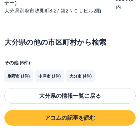
ナー）
内
大分県別府市汐見町8-27 第2ＮＣＬビル2階
大分県
の他の市区町村から検索
その他
(
6
件)
別府市
(
1
件)
中津市
(
1
件)
大分市
(
4
件)
大分県
の情報一覧に戻る
アコム
の記事を読む