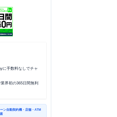
ayに手数料なしでチャ
業界初の365日間無利
ーン自動契約機・店舗・ATM
索