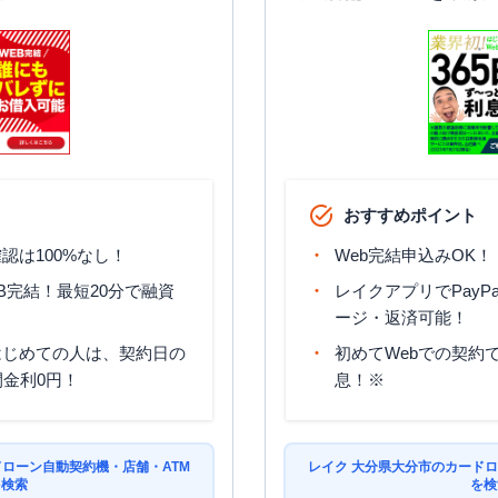
おすすめポイント
認は100%なし！
Web完結申込みOK！
B完結！最短20分で融資
レイクアプリでPayP
ージ・返済可能！
はじめての人は、契約日の
初めてWebでの契約で
間金利0円！
息！※
ドローン自動契約機・店舗・ATM
レイク 大分県大分市のカードロ
を検索
を検