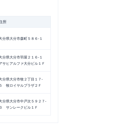
住所
大分県大分市森町５８６-１
大分県大分市羽屋２１６-１
アサヒアルファ大分ビル１Ｆ
大分県大分市牧２丁目１７-
５ 牧ロイヤルプラザ２Ｆ
大分県大分市中戸次５９２７-
３ サンレークビル１Ｆ