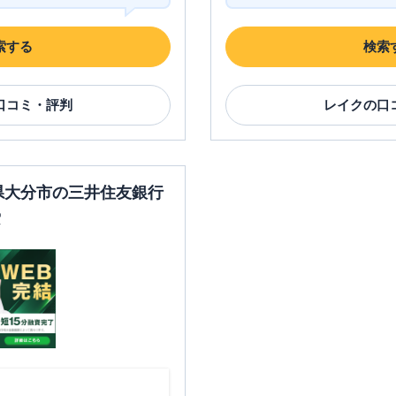
索する
検索
口コミ・評判
レイク
の口
分県大分市の三井住友銀行
索