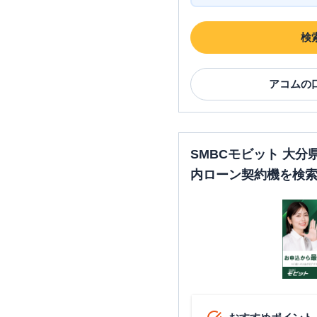
検
アコム
の
SMBCモビット 大
内ローン契約機を検