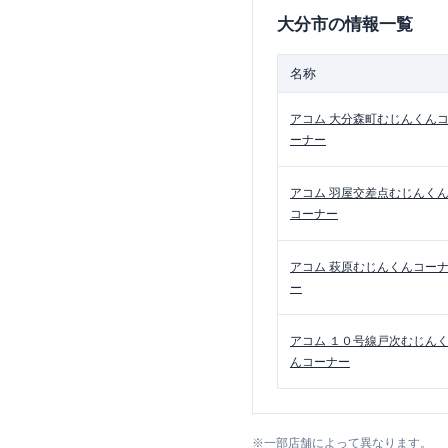
大分市
の情報一覧
名称
アコム
大分森町むじんくん
ーナー
アコム
羽屋交差点むじんく
コーナー
アコム
萩原むじんくんコー
ー
アコム
１０号線戸次むじん
んコーナー
※
一部店舗によって異なります。