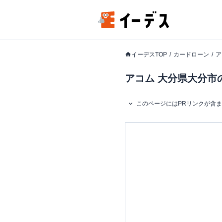
イーデスTOP
カードローン
ア
アコム 大分県大分市の
このページにはPRリンクが含