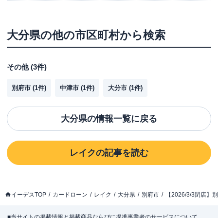
大分県
の他の市区町村から検索
その他
(
3
件)
別府市
(
1
件)
中津市
(
1
件)
大分市
(
1
件)
大分県
の情報一覧に戻る
レイク
の記事を読む
イーデスTOP
カードローン
レイク
大分県
別府市
【2026/3/3閉
■当サイトの掲載情報と掲載商品ならびに提携事業者のサービスについて