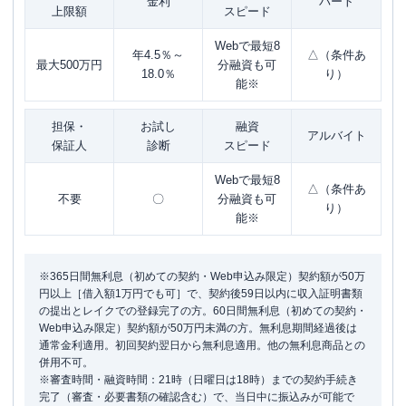
金利
パート
上限額
スピード
Webで最短8
年4.5％～
△（条件あ
最大500万円
分融資も可
18.0％
り）
能※
担保・
お試し
融資
アルバイト
保証人
診断
スピード
Webで最短8
△（条件あ
不要
〇
分融資も可
り）
能※
※365日間無利息（初めての契約・Web申込み限定）契約額が50万
円以上［借入額1万円でも可］で、契約後59日以内に収入証明書類
の提出とレイクでの登録完了の方。60日間無利息（初めての契約・
Web申込み限定）契約額が50万円未満の方。無利息期間経過後は
通常金利適用。初回契約翌日から無利息適用。他の無利息商品との
併用不可。
※審査時間・融資時間：21時（日曜日は18時）までの契約手続き
完了（審査・必要書類の確認含む）で、当日中に振込みが可能で