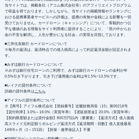
当サイトでは、掲載各社（アコム株式会社等）のアフィリエイトプログラム
で収益を得ております。しかしながら、当サイトの掲載情報やランキングに
おける提携事業者サービスへの評価は、提携の有無や金銭による影響を一切
受けておりません。カードローン（キャッシング）について、客観的かつ公
平な価値のある情報をサイト利用者に提供することにより、「世の中からお
金の不安を解消し、人生が豊かになる社会」の実現を目指しております。
■三井住友銀行 カードローンについて
※毎月の返済は、返済時点での借入残高によって約定返済金額が設定されま
す。
■みずほ銀行カードローンについて
※みずほ銀行住宅ローンのご利用で、みずほ銀行カードローンの金利が年
0.5%引き下がります。引き下げ適用後の金利は年1.5%~13.5%です。
■レイクの貸付条件について
詳細の貸付条件は
こちら
■アイフルの貸付条件について
※【商号】アイフル株式会社【登録番号】近畿財務局長（15）第00218号
【貸付利率】3.0%～18.0%（実質年率）【遅延損害金】20.0%（実質年率）
【契約限度額または貸付金額】800万円以内（要審査）【返済方式】借入後残
高スライド元利定額リボルビング返済方式【返済期間・回数】借入直後最長
14年6ヶ月（1～151回）【担保・連帯保証人】不要
■SMBCモビットのローン契約機について