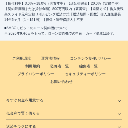
【貸付利率】3.0%～18.0%（実質年率）【遅延損害金】20.0%（実質年率）
【契約限度額または貸付金額】800万円以内（要審査）【返済方式】借入後残
高スライド元利定額リボルビング返済方式【返済期間・回数】借入直後最長
14年6ヶ月（1～151回）【担保・連帯保証人】不要
■SMBCモビットのローン契約機について
※ 2026年9月6日をもって、ローン契約機での申込・カード受取は終了。
ご利用環境
運営者情報
コンテンツ制作ポリシー
利用規約
監修者一覧
編集者一覧
プライバシーポリシー
セキュリティーポリシー
お問い合わせ
今すぐお金を用意する
低金利で賢く借りる
返済をラクにする