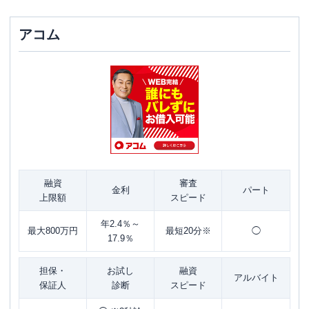
アコム
融資
審査
金利
パート
上限額
スピード
年2.4％～
最大800万円
最短20分※
◯
17.9％
担保・
お試し
融資
アルバイト
保証人
診断
スピード