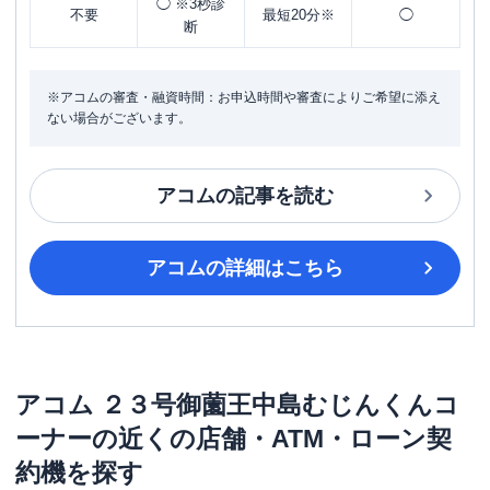
◯ ※3秒診
不要
最短20分※
◯
断
※アコムの審査・融資時間：お申込時間や審査によりご希望に添え
ない場合がございます。
アコム
の記事を読む
アコム
の詳細はこちら
アコム
２３号御薗王中島むじんくんコ
ーナー
の近くの店舗・ATM・ローン契
約機を探す