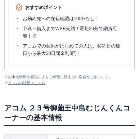
おすすめポイント
お勤め先への在籍確認は100%なし！
申込～借入までWEB完結！最短20分で融資可
能！※
アコムでの契約がはじめての人は、契約日の翌
日から最大30日間金利0円！
※
お申込時間や審査によりご希望に添えない場合がございます。
※
アコム
の詳細はこちら
アコム
２３号御薗王中島むじんくんコ
ーナー
の基本情報