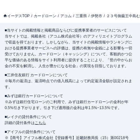
イーデスTOP
カードローン
アコム
三重県
伊勢市
２３号御薗王中島む
■当サイトの掲載情報と掲載商品ならびに提携事業者のサービスについて
当サイトでは、掲載各社（アコム株式会社等）のアフィリエイトプログラム
で収益を得ております。しかしながら、当サイトの掲載情報やランキングに
おける提携事業者サービスへの評価は、提携の有無や金銭による影響を一切
受けておりません。カードローン（キャッシング）について、客観的かつ公
平な価値のある情報をサイト利用者に提供することにより、「世の中からお
金の不安を解消し、人生が豊かになる社会」の実現を目指しております。
■三井住友銀行 カードローンについて
※毎月の返済は、返済時点での借入残高によって約定返済金額が設定されま
す。
■みずほ銀行カードローンについて
※みずほ銀行住宅ローンのご利用で、みずほ銀行カードローンの金利が年
0.5%引き下がります。引き下げ適用後の金利は年1.5%~13.5%です。
■レイクの貸付条件について
詳細の貸付条件は
こちら
■アイフルの貸付条件について
※【商号】アイフル株式会社【登録番号】近畿財務局長（15）第00218号