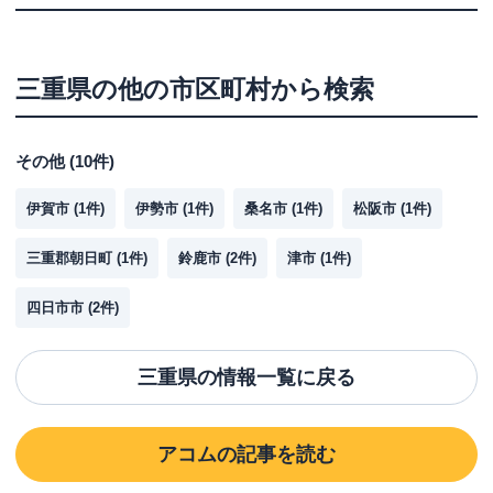
三重県
の他の市区町村から検索
その他
(
10
件)
伊賀市
(
1
件)
伊勢市
(
1
件)
桑名市
(
1
件)
松阪市
(
1
件)
三重郡朝日町
(
1
件)
鈴鹿市
(
2
件)
津市
(
1
件)
四日市市
(
2
件)
三重県
の情報一覧に戻る
アコム
の記事を読む