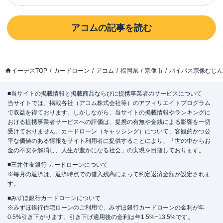
アコム
の記事を読む
イーデスTOP
カードローン
アコム
福岡県
宗像市
バイパス宗像むじん
■当サイトの掲載情報と掲載商品ならびに提携事業者のサービスについて
当サイトでは、掲載各社（アコム株式会社等）のアフィリエイトプログラム
で収益を得ております。しかしながら、当サイトの掲載情報やランキングに
おける提携事業者サービスへの評価は、提携の有無や金銭による影響を一切
受けておりません。カードローン（キャッシング）について、客観的かつ公
平な価値のある情報をサイト利用者に提供することにより、「世の中からお
金の不安を解消し、人生が豊かになる社会」の実現を目指しております。
■三井住友銀行 カードローンについて
※毎月の返済は、返済時点での借入残高によって約定返済金額が設定されま
す。
■みずほ銀行カードローンについて
※みずほ銀行住宅ローンのご利用で、みずほ銀行カードローンの金利が年
0.5%引き下がります。引き下げ適用後の金利は年1.5%~13.5%です。