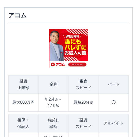
アコム
融資
審査
金利
パート
上限額
スピード
年2.4％～
最大800万円
最短20分※
◯
17.9％
担保・
お試し
融資
アルバイト
保証人
診断
スピード