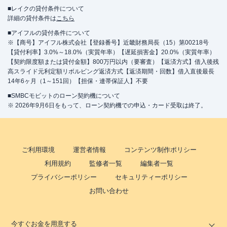
■レイクの貸付条件について
詳細の貸付条件は
こちら
■アイフルの貸付条件について
※【商号】アイフル株式会社【登録番号】近畿財務局長（15）第00218号
【貸付利率】3.0%～18.0%（実質年率）【遅延損害金】20.0%（実質年率）
【契約限度額または貸付金額】800万円以内（要審査）【返済方式】借入後残
高スライド元利定額リボルビング返済方式【返済期間・回数】借入直後最長
14年6ヶ月（1～151回）【担保・連帯保証人】不要
■SMBCモビットのローン契約機について
※ 2026年9月6日をもって、ローン契約機での申込・カード受取は終了。
ご利用環境
運営者情報
コンテンツ制作ポリシー
利用規約
監修者一覧
編集者一覧
プライバシーポリシー
セキュリティーポリシー
お問い合わせ
今すぐお金を用意する