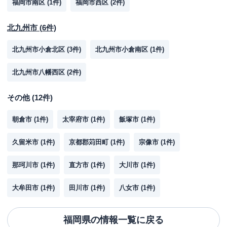
福岡市南区
(
1
件)
福岡市西区
(
2
件)
北九州市
(
6
件)
北九州市小倉北区
(
3
件)
北九州市小倉南区
(
1
件)
北九州市八幡西区
(
2
件)
その他
(
12
件)
朝倉市
(
1
件)
太宰府市
(
1
件)
飯塚市
(
1
件)
久留米市
(
1
件)
京都郡苅田町
(
1
件)
宗像市
(
1
件)
那珂川市
(
1
件)
直方市
(
1
件)
大川市
(
1
件)
大牟田市
(
1
件)
田川市
(
1
件)
八女市
(
1
件)
福岡県
の情報一覧に戻る