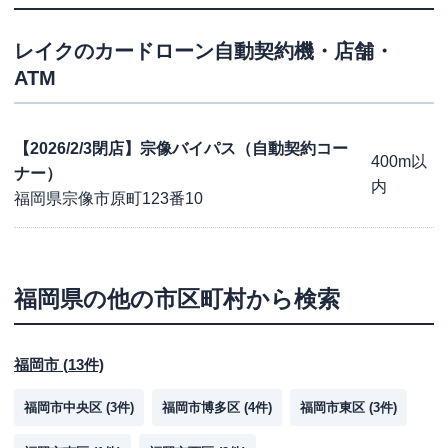
レイク
のカードローン自動契約機・店舗・
ATM
【2026/2/3閉店】宗像バイパス（自動契約コー
400m以
ナー）
内
福岡県宗像市原町123番10
福岡県
の他の市区町村から検索
福岡市
(
13
件)
福岡市中央区
(
3
件)
福岡市博多区
(
4
件)
福岡市東区
(
3
件)