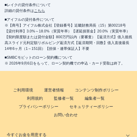
■レイクの貸付条件について
詳細の貸付条件は
こちら
■アイフルの貸付条件について
※【商号】アイフル株式会社【登録番号】近畿財務局長（15）第00218号
【貸付利率】3.0%～18.0%（実質年率）【遅延損害金】20.0%（実質年率）
【契約限度額または貸付金額】800万円以内（要審査）【返済方式】借入後残
高スライド元利定額リボルビング返済方式【返済期間・回数】借入直後最長
14年6ヶ月（1～151回）【担保・連帯保証人】不要
■SMBCモビットのローン契約機について
※ 2026年9月6日をもって、ローン契約機での申込・カード受取は終了。
ご利用環境
運営者情報
コンテンツ制作ポリシー
利用規約
監修者一覧
編集者一覧
プライバシーポリシー
セキュリティーポリシー
お問い合わせ
今すぐお金を用意する