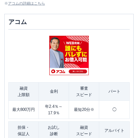
※
アコム
の詳細はこちら
アコム
融資
審査
金利
パート
上限額
スピード
年2.4％～
最大800万円
最短20分※
◯
17.9％
担保・
お試し
融資
アルバイト
保証人
診断
スピード