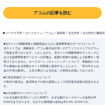
アコム
の記事を読む
イーデスTOP
カードローン
アコム
福岡県
北九州市
北九州市八幡西区
■当サイトの掲載情報と掲載商品ならびに提携事業者のサービスについて
当サイトでは、掲載各社（アコム株式会社等）のアフィリエイトプログラム
で収益を得ております。しかしながら、当サイトの掲載情報やランキングに
おける提携事業者サービスへの評価は、提携の有無や金銭による影響を一切
受けておりません。カードローン（キャッシング）について、客観的かつ公
平な価値のある情報をサイト利用者に提供することにより、「世の中からお
金の不安を解消し、人生が豊かになる社会」の実現を目指しております。
■三井住友銀行 カードローンについて
※毎月の返済は、返済時点での借入残高によって約定返済金額が設定されま
す。
■みずほ銀行カードローンについて
※みずほ銀行住宅ローンのご利用で、みずほ銀行カードローンの金利が年
0.5%引き下がります。引き下げ適用後の金利は年1.5%~13.5%です。