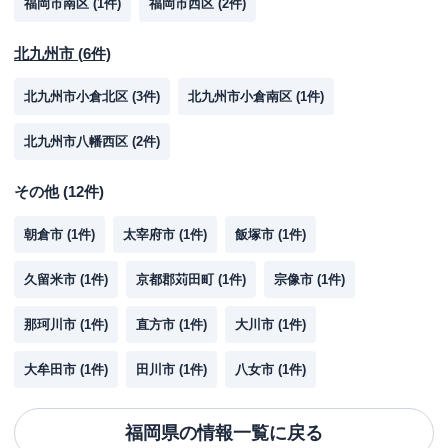
福岡市南区
(
1
件)
福岡市西区
(
2
件)
北九州市
(
6
件)
北九州市小倉北区
(
3
件)
北九州市小倉南区
(
1
件)
北九州市八幡西区
(
2
件)
その他
(
12
件)
朝倉市
(
1
件)
太宰府市
(
1
件)
飯塚市
(
1
件)
久留米市
(
1
件)
京都郡苅田町
(
1
件)
宗像市
(
1
件)
那珂川市
(
1
件)
直方市
(
1
件)
大川市
(
1
件)
大牟田市
(
1
件)
田川市
(
1
件)
八女市
(
1
件)
福岡県
の情報一覧に戻る