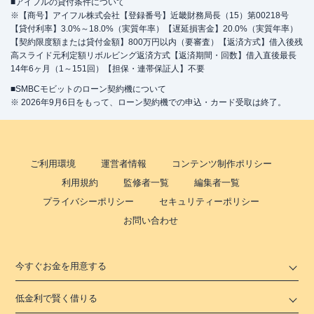
■アイフルの貸付条件について
※【商号】アイフル株式会社【登録番号】近畿財務局長（15）第00218号
【貸付利率】3.0%～18.0%（実質年率）【遅延損害金】20.0%（実質年率）
【契約限度額または貸付金額】800万円以内（要審査）【返済方式】借入後残
高スライド元利定額リボルビング返済方式【返済期間・回数】借入直後最長
14年6ヶ月（1～151回）【担保・連帯保証人】不要
■SMBCモビットのローン契約機について
※ 2026年9月6日をもって、ローン契約機での申込・カード受取は終了。
ご利用環境
運営者情報
コンテンツ制作ポリシー
利用規約
監修者一覧
編集者一覧
プライバシーポリシー
セキュリティーポリシー
お問い合わせ
今すぐお金を用意する
低金利で賢く借りる