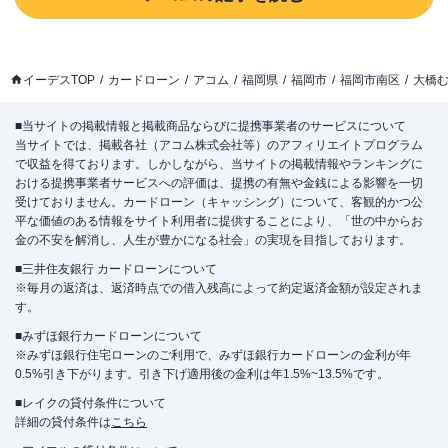
イーデスTOP
カードローン
アコム
福岡県
福岡市
福岡市南区
大橋
■当サイトの掲載情報と掲載商品ならびに提携事業者のサービスについて
当サイトでは、掲載各社（アコム株式会社等）のアフィリエイトプログラム
で収益を得ております。しかしながら、当サイトの掲載情報やランキングに
おける提携事業者サービスへの評価は、提携の有無や金銭による影響を一切
受けておりません。カードローン（キャッシング）について、客観的かつ公
平な価値のある情報をサイト利用者に提供することにより、「世の中からお
金の不安を解消し、人生が豊かになる社会」の実現を目指しております。
■三井住友銀行 カードローンについて
※毎月の返済は、返済時点での借入残高によって約定返済金額が設定されま
す。
■みずほ銀行カードローンについて
※みずほ銀行住宅ローンのご利用で、みずほ銀行カードローンの金利が年
0.5%引き下がります。引き下げ適用後の金利は年1.5%~13.5%です。
■レイクの貸付条件について
詳細の貸付条件は
こちら