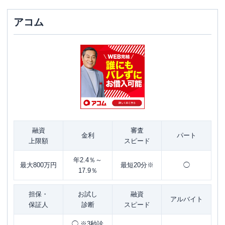
アコム
融資
審査
金利
パート
上限額
スピード
年2.4％～
最大800万円
最短20分※
◯
17.9％
担保・
お試し
融資
アルバイト
保証人
診断
スピード
◯ ※3秒診