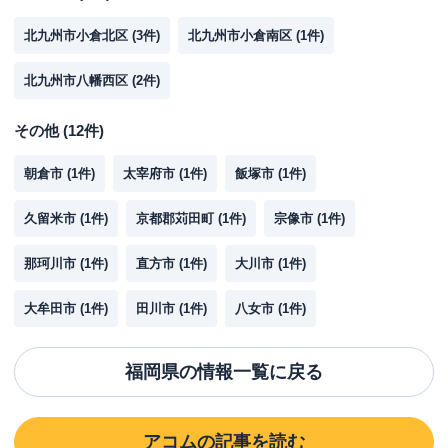
北九州市小倉北区
(
3
件)
北九州市小倉南区
(
1
件)
北九州市八幡西区
(
2
件)
その他
(
12
件)
朝倉市
(
1
件)
太宰府市
(
1
件)
飯塚市
(
1
件)
久留米市
(
1
件)
京都郡苅田町
(
1
件)
宗像市
(
1
件)
那珂川市
(
1
件)
直方市
(
1
件)
大川市
(
1
件)
大牟田市
(
1
件)
田川市
(
1
件)
八女市
(
1
件)
福岡県
の情報一覧に戻る
アコム
の記事を読む