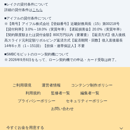
■レイクの貸付条件について
詳細の貸付条件は
こちら
■アイフルの貸付条件について
※【商号】アイフル株式会社【登録番号】近畿財務局長（15）第00218号
【貸付利率】3.0%～18.0%（実質年率）【遅延損害金】20.0%（実質年率）
【契約限度額または貸付金額】800万円以内（要審査）【返済方式】借入後残
高スライド元利定額リボルビング返済方式【返済期間・回数】借入直後最長
14年6ヶ月（1～151回）【担保・連帯保証人】不要
■SMBCモビットのローン契約機について
※ 2026年9月6日をもって、ローン契約機での申込・カード受取は終了。
ご利用環境
運営者情報
コンテンツ制作ポリシー
利用規約
監修者一覧
編集者一覧
プライバシーポリシー
セキュリティーポリシー
お問い合わせ
今すぐお金を用意する