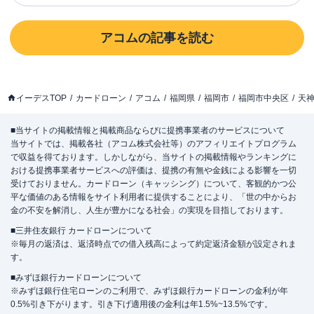
アコム
の記事を読む
イーデスTOP
カードローン
アコム
福岡県
福岡市
福岡市中央区
天
■当サイトの掲載情報と掲載商品ならびに提携事業者のサービスについて
当サイトでは、掲載各社（アコム株式会社等）のアフィリエイトプログラム
で収益を得ております。しかしながら、当サイトの掲載情報やランキングに
おける提携事業者サービスへの評価は、提携の有無や金銭による影響を一切
受けておりません。カードローン（キャッシング）について、客観的かつ公
平な価値のある情報をサイト利用者に提供することにより、「世の中からお
金の不安を解消し、人生が豊かになる社会」の実現を目指しております。
■三井住友銀行 カードローンについて
※毎月の返済は、返済時点での借入残高によって約定返済金額が設定されま
す。
■みずほ銀行カードローンについて
※みずほ銀行住宅ローンのご利用で、みずほ銀行カードローンの金利が年
0.5%引き下がります。引き下げ適用後の金利は年1.5%~13.5%です。