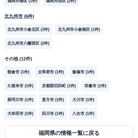
福岡市南区
(
1
件)
福岡市西区
(
2
件)
北九州市
(
6
件)
北九州市小倉北区
(
3
件)
北九州市小倉南区
(
1
件)
北九州市八幡西区
(
2
件)
その他
(
12
件)
朝倉市
(
1
件)
太宰府市
(
1
件)
飯塚市
(
1
件)
久留米市
(
1
件)
京都郡苅田町
(
1
件)
宗像市
(
1
件)
那珂川市
(
1
件)
直方市
(
1
件)
大川市
(
1
件)
大牟田市
(
1
件)
田川市
(
1
件)
八女市
(
1
件)
福岡県
の情報一覧に戻る