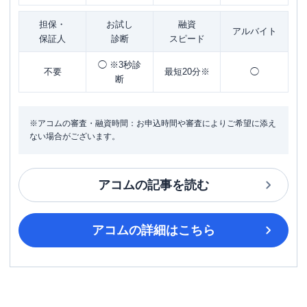
担保・
お試し
融資
アルバイト
保証人
診断
スピード
◯ ※3秒診
不要
最短20分※
◯
断
※アコムの審査・融資時間：お申込時間や審査によりご希望に添え
ない場合がございます。
アコム
の記事を読む
アコム
の詳細はこちら