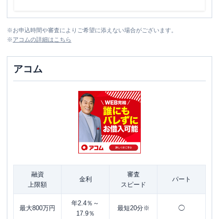
※
お申込時間や審査によりご希望に添えない場合がございます。
※
アコム
の詳細はこちら
アコム
融資
審査
金利
パート
上限額
スピード
年2.4％～
最大800万円
最短20分※
◯
17.9％