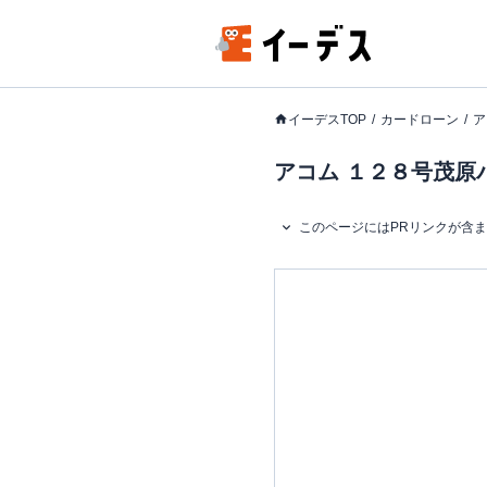
イーデスTOP
カードローン
ア
アコム １２８号茂原
このページにはPRリンクが含