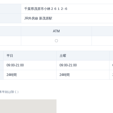
千葉県茂原市小林２６１２-６
JR外房線 新茂原駅
ATM
〇
平日
土曜
09:00-21:00
09:00-21:00
24時間
24時間
末年始は除く）