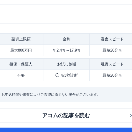
融資
上限額
金利
審査
スピード
最大800万円
年2.4％～17.9％
最短20分※
担保・
保証人
お試し
診断
融資
スピード
不要
◯ ※3秒診断
最短20分※
：お申込時間や審査によりご希望に添えない場合がございます。
アコム
の記事を読む