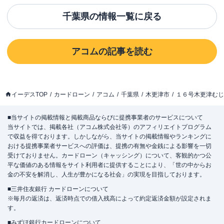
千葉県
の情報一覧に戻る
アコム
の記事を読む
イーデスTOP
カードローン
アコム
千葉県
木更津市
１６号木更津むじ
■当サイトの掲載情報と掲載商品ならびに提携事業者のサービスについて
当サイトでは、掲載各社（アコム株式会社等）のアフィリエイトプログラム
で収益を得ております。しかしながら、当サイトの掲載情報やランキングに
おける提携事業者サービスへの評価は、提携の有無や金銭による影響を一切
受けておりません。カードローン（キャッシング）について、客観的かつ公
平な価値のある情報をサイト利用者に提供することにより、「世の中からお
金の不安を解消し、人生が豊かになる社会」の実現を目指しております。
■三井住友銀行 カードローンについて
※毎月の返済は、返済時点での借入残高によって約定返済金額が設定されま
す。
■みずほ銀行カードローンについて