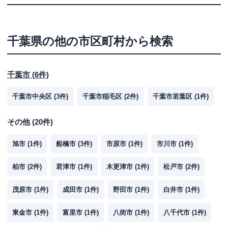
千葉県
の他の市区町村から検索
千葉市
(
6
件)
千葉市中央区
(
3
件)
千葉市稲毛区
(
2
件)
千葉市若葉区
(
1
件)
その他
(
20
件)
旭市
(
1
件)
船橋市
(
3
件)
市原市
(
1
件)
市川市
(
1
件)
柏市
(
2
件)
君津市
(
1
件)
木更津市
(
1
件)
松戸市
(
2
件)
茂原市
(
1
件)
成田市
(
1
件)
野田市
(
1
件)
白井市
(
1
件)
東金市
(
1
件)
富里市
(
1
件)
八街市
(
1
件)
八千代市
(
1
件)