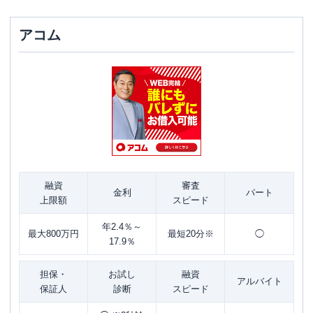
アコム
融資
審査
金利
パート
上限額
スピード
年2.4％～
最大800万円
最短20分※
◯
17.9％
担保・
お試し
融資
アルバイト
保証人
診断
スピード