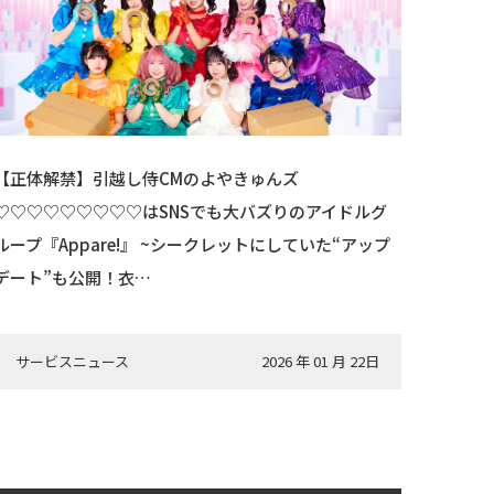
【正体解禁】引越し侍CMのよやきゅんズ
♡♡♡♡♡♡♡♡♡はSNSでも大バズりのアイドルグ
ループ『Appare!』 ~シークレットにしていた“アップ
デート”も公開！衣…
サービスニュース
2026 年 01 月 22日