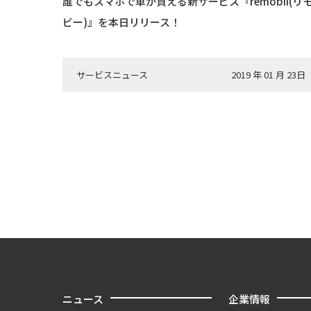
誰でもスマホで車が買える新サービス『remobii(リ
ビー)』を本日リリース！
サービスニュース
2019 年 01 月 23日
ニュース
企業情報