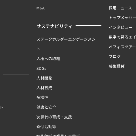
M&A
採用ニュース
トップメッセ
サステナビリティ
インタビュー
数字で見るエ
ステークホルダーエンゲージメン
オフィスツア
ト
ブログ
人権への取組
募集職種
SDGs
報
人材開発
人材育成
多様性
ト
健康と安全
次世代の育成・支援
寄付活動等