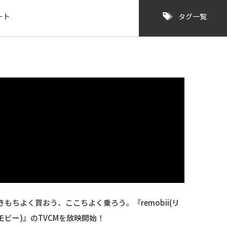
ート
タグ一覧
きもちよく買おう、ここちよく乗ろう。『remobii(リ
モビー)』のTVCMを放映開始！