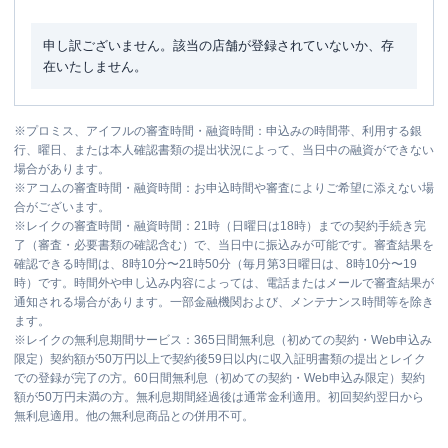
申し訳ございません。該当の店舗が登録されていないか、存
在いたしません。
※
プロミス、アイフルの審査時間・融資時間：申込みの時間帯、利用する銀
行、曜日、または本人確認書類の提出状況によって、当日中の融資ができない
場合があります。
※
アコムの審査時間・融資時間：お申込時間や審査によりご希望に添えない場
合がございます。
※
レイクの審査時間・融資時間：21時（日曜日は18時）までの契約手続き完
了（審査・必要書類の確認含む）で、当日中に振込みが可能です。審査結果を
確認できる時間は、8時10分〜21時50分（毎月第3日曜日は、8時10分〜19
時）です。時間外や申し込み内容によっては、電話またはメールで審査結果が
通知される場合があります。一部金融機関および、メンテナンス時間等を除き
ます。
※
レイクの無利息期間サービス：365日間無利息（初めての契約・Web申込み
限定）契約額が50万円以上で契約後59日以内に収入証明書類の提出とレイク
での登録が完了の方。60日間無利息（初めての契約・Web申込み限定）契約
額が50万円未満の方。無利息期間経過後は通常金利適用。初回契約翌日から
無利息適用。他の無利息商品との併用不可。