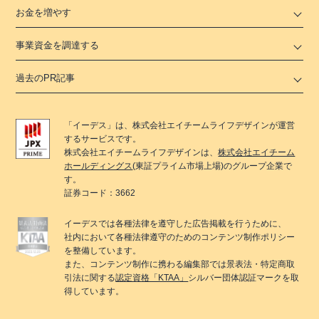
お金を増やす
事業資金を調達する
過去のPR記事
「
イーデス
」は、
株式会社エイチームライフデザイン
が運営
するサービスです。
株式会社エイチームライフデザイン
は、
株式会社エイチーム
ホールディングス
(東証プライム市場上場)のグループ企業で
す。
証券コード：3662
イーデス
では各種法律を遵守した広告掲載を行うために、
社内において各種法律遵守のためのコンテンツ制作ポリシー
を整備しています。
また、コンテンツ制作に携わる編集部では景表法・特定商取
引法に関する
認定資格「KTAA」
シルバー団体認証マークを取
得しています。