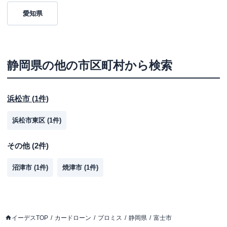
愛知県
静岡県
の他の市区町村から検索
浜松市
(
1
件)
浜松市東区
(
1
件)
その他
(
2
件)
沼津市
(
1
件)
焼津市
(
1
件)
イーデスTOP
カードローン
プロミス
静岡県
富士市