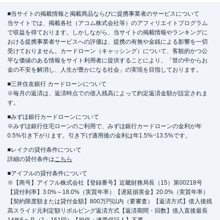
■当サイトの掲載情報と掲載商品ならびに提携事業者のサービスについて
当サイトでは、掲載各社（アコム株式会社等）のアフィリエイトプログラム
で収益を得ております。しかしながら、当サイトの掲載情報やランキングに
おける提携事業者サービスへの評価は、提携の有無や金銭による影響を一切
受けておりません。カードローン（キャッシング）について、客観的かつ公
平な価値のある情報をサイト利用者に提供することにより、「世の中からお
金の不安を解消し、人生が豊かになる社会」の実現を目指しております。
■三井住友銀行 カードローンについて
※毎月の返済は、返済時点での借入残高によって約定返済金額が設定されま
す。
■みずほ銀行カードローンについて
※みずほ銀行住宅ローンのご利用で、みずほ銀行カードローンの金利が年
0.5%引き下がります。引き下げ適用後の金利は年1.5%~13.5%です。
■レイクの貸付条件について
詳細の貸付条件は
こちら
■アイフルの貸付条件について
※【商号】アイフル株式会社【登録番号】近畿財務局長（15）第00218号
【貸付利率】3.0%～18.0%（実質年率）【遅延損害金】20.0%（実質年率）
【契約限度額または貸付金額】800万円以内（要審査）【返済方式】借入後残
高スライド元利定額リボルビング返済方式【返済期間・回数】借入直後最長