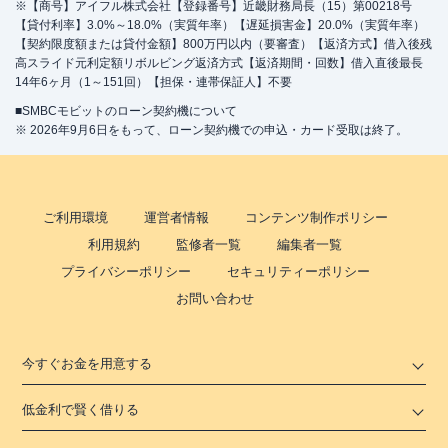
※【商号】アイフル株式会社【登録番号】近畿財務局長（15）第00218号
【貸付利率】3.0%～18.0%（実質年率）【遅延損害金】20.0%（実質年率）
【契約限度額または貸付金額】800万円以内（要審査）【返済方式】借入後残
高スライド元利定額リボルビング返済方式【返済期間・回数】借入直後最長
14年6ヶ月（1～151回）【担保・連帯保証人】不要
■SMBCモビットのローン契約機について
※ 2026年9月6日をもって、ローン契約機での申込・カード受取は終了。
ご利用環境
運営者情報
コンテンツ制作ポリシー
利用規約
監修者一覧
編集者一覧
プライバシーポリシー
セキュリティーポリシー
お問い合わせ
今すぐお金を用意する
低金利で賢く借りる