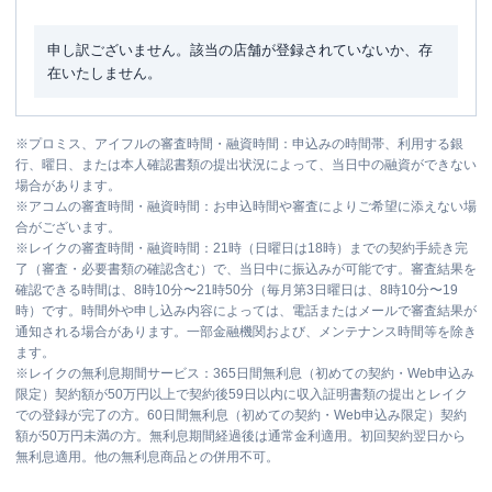
申し訳ございません。該当の店舗が登録されていないか、存
在いたしません。
※
プロミス、アイフルの審査時間・融資時間：申込みの時間帯、利用する銀
行、曜日、または本人確認書類の提出状況によって、当日中の融資ができない
場合があります。
※
アコムの審査時間・融資時間：お申込時間や審査によりご希望に添えない場
合がございます。
※
レイクの審査時間・融資時間：21時（日曜日は18時）までの契約手続き完
了（審査・必要書類の確認含む）で、当日中に振込みが可能です。審査結果を
確認できる時間は、8時10分〜21時50分（毎月第3日曜日は、8時10分〜19
時）です。時間外や申し込み内容によっては、電話またはメールで審査結果が
通知される場合があります。一部金融機関および、メンテナンス時間等を除き
ます。
※
レイクの無利息期間サービス：365日間無利息（初めての契約・Web申込み
限定）契約額が50万円以上で契約後59日以内に収入証明書類の提出とレイク
での登録が完了の方。60日間無利息（初めての契約・Web申込み限定）契約
額が50万円未満の方。無利息期間経過後は通常金利適用。初回契約翌日から
無利息適用。他の無利息商品との併用不可。