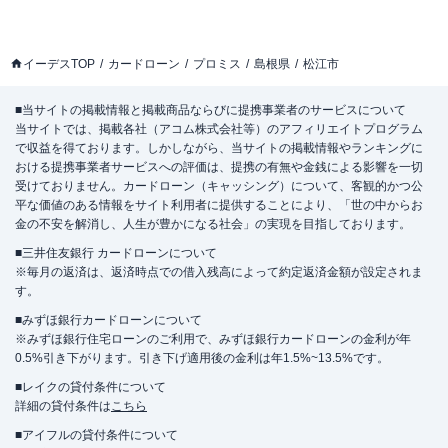
イーデスTOP
カードローン
プロミス
島根県
松江市
■当サイトの掲載情報と掲載商品ならびに提携事業者のサービスについて
当サイトでは、掲載各社（アコム株式会社等）のアフィリエイトプログラム
で収益を得ております。しかしながら、当サイトの掲載情報やランキングに
おける提携事業者サービスへの評価は、提携の有無や金銭による影響を一切
受けておりません。カードローン（キャッシング）について、客観的かつ公
平な価値のある情報をサイト利用者に提供することにより、「世の中からお
金の不安を解消し、人生が豊かになる社会」の実現を目指しております。
■三井住友銀行 カードローンについて
※毎月の返済は、返済時点での借入残高によって約定返済金額が設定されま
す。
■みずほ銀行カードローンについて
※みずほ銀行住宅ローンのご利用で、みずほ銀行カードローンの金利が年
0.5%引き下がります。引き下げ適用後の金利は年1.5%~13.5%です。
■レイクの貸付条件について
詳細の貸付条件は
こちら
■アイフルの貸付条件について