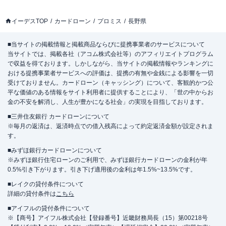
イーデスTOP
カードローン
プロミス
長野県
■当サイトの掲載情報と掲載商品ならびに提携事業者のサービスについて
当サイトでは、掲載各社（アコム株式会社等）のアフィリエイトプログラム
で収益を得ております。しかしながら、当サイトの掲載情報やランキングに
おける提携事業者サービスへの評価は、提携の有無や金銭による影響を一切
受けておりません。カードローン（キャッシング）について、客観的かつ公
平な価値のある情報をサイト利用者に提供することにより、「世の中からお
金の不安を解消し、人生が豊かになる社会」の実現を目指しております。
■三井住友銀行 カードローンについて
※毎月の返済は、返済時点での借入残高によって約定返済金額が設定されま
す。
■みずほ銀行カードローンについて
※みずほ銀行住宅ローンのご利用で、みずほ銀行カードローンの金利が年
0.5%引き下がります。引き下げ適用後の金利は年1.5%~13.5%です。
■レイクの貸付条件について
詳細の貸付条件は
こちら
■アイフルの貸付条件について
※【商号】アイフル株式会社【登録番号】近畿財務局長（15）第00218号