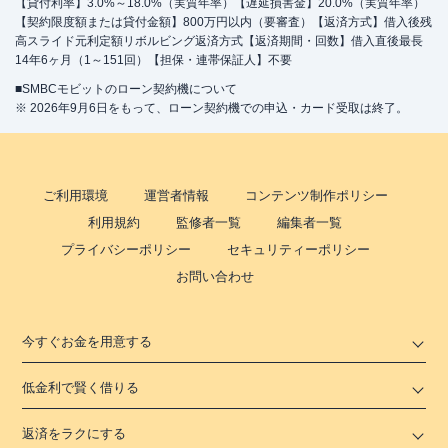
【貸付利率】3.0%～18.0%（実質年率）【遅延損害金】20.0%（実質年率）
【契約限度額または貸付金額】800万円以内（要審査）【返済方式】借入後残
高スライド元利定額リボルビング返済方式【返済期間・回数】借入直後最長
14年6ヶ月（1～151回）【担保・連帯保証人】不要
■SMBCモビットのローン契約機について
※ 2026年9月6日をもって、ローン契約機での申込・カード受取は終了。
ご利用環境
運営者情報
コンテンツ制作ポリシー
利用規約
監修者一覧
編集者一覧
プライバシーポリシー
セキュリティーポリシー
お問い合わせ
今すぐお金を用意する
低金利で賢く借りる
返済をラクにする