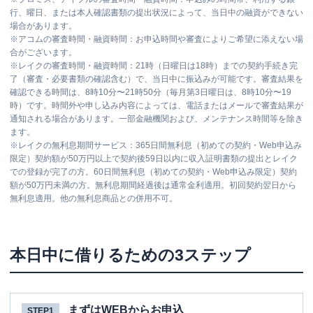
行、曜日、または本人確認書類の提出状況によって、当日中の融資ができない
場合があります。
※
アコムの審査時間・融資時間：お申込時間や審査によりご希望に添えない場
合がございます。
※
レイクの審査時間・融資時間：21時（日曜日は18時）までの契約手続き完
了（審査・必要書類の確認含む）で、当日中に振込みが可能です。審査結果を
確認できる時間は、8時10分〜21時50分（毎月第3日曜日は、8時10分〜19
時）です。時間外や申し込み内容によっては、電話またはメールで審査結果が
通知される場合があります。一部金融機関および、メンテナンス時間等を除き
ます。
※
レイクの無利息期間サービス：365日間無利息（初めての契約・Web申込み
限定）契約額が50万円以上で契約後59日以内に収入証明書類の提出とレイク
での登録が完了の方。60日間無利息（初めての契約・Web申込み限定）契約
額が50万円未満の方。無利息期間経過後は通常金利適用。初回契約翌日から
無利息適用。他の無利息商品との併用不可。
本日中に借りるための3ステップ
まずはWEBからお申込
STEP1