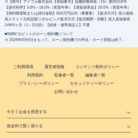
※【商号】アイフル株式会社【登録番号】近畿財務局長（15）第00218号
【貸付利率】3.0%～18.0%（実質年率）【遅延損害金】20.0%（実質年率）
【契約限度額または貸付金額】800万円以内（要審査）【返済方式】借入後残
高スライド元利定額リボルビング返済方式【返済期間・回数】借入直後最長
14年6ヶ月（1～151回）【担保・連帯保証人】不要
■SMBCモビットのローン契約機について
※ 2026年9月6日をもって、ローン契約機での申込・カード受取は終了。
ご利用環境
運営者情報
コンテンツ制作ポリシー
利用規約
監修者一覧
編集者一覧
プライバシーポリシー
セキュリティーポリシー
お問い合わせ
今すぐお金を用意する
低金利で賢く借りる