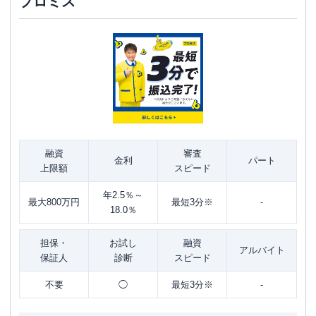
プロミス
融資
審査
金利
パート
上限額
スピード
年2.5％～
最大800万円
最短3分※
-
18.0％
担保・
お試し
融資
アルバイト
保証人
診断
スピード
不要
◯
最短3分※
-