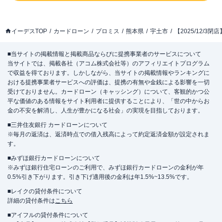
イーデスTOP
カードローン
プロミス
熊本県
宇土市
【2025/12/
■当サイトの掲載情報と掲載商品ならびに提携事業者のサービスについて
当サイトでは、掲載各社（アコム株式会社等）のアフィリエイトプログラム
で収益を得ております。しかしながら、当サイトの掲載情報やランキングに
おける提携事業者サービスへの評価は、提携の有無や金銭による影響を一切
受けておりません。カードローン（キャッシング）について、客観的かつ公
平な価値のある情報をサイト利用者に提供することにより、「世の中からお
金の不安を解消し、人生が豊かになる社会」の実現を目指しております。
■三井住友銀行 カードローンについて
※毎月の返済は、返済時点での借入残高によって約定返済金額が設定されま
す。
■みずほ銀行カードローンについて
※みずほ銀行住宅ローンのご利用で、みずほ銀行カードローンの金利が年
0.5%引き下がります。引き下げ適用後の金利は年1.5%~13.5%です。
■レイクの貸付条件について
詳細の貸付条件は
こちら
■アイフルの貸付条件について