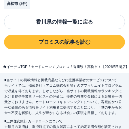
高松市
(
2
件)
香川県
の情報一覧に戻る
プロミス
の記事を読む
イーデスTOP
カードローン
プロミス
香川県
高松市
【2026/5/6
■当サイトの掲載情報と掲載商品ならびに提携事業者のサービスについて
当サイトでは、掲載各社（アコム株式会社等）のアフィリエイトプログラム
で収益を得ております。しかしながら、当サイトの掲載情報やランキングに
おける提携事業者サービスへの評価は、提携の有無や金銭による影響を一切
受けておりません。カードローン（キャッシング）について、客観的かつ公
平な価値のある情報をサイト利用者に提供することにより、「世の中からお
金の不安を解消し、人生が豊かになる社会」の実現を目指しております。
■三井住友銀行 カードローンについて
※毎月の返済は、返済時点での借入残高によって約定返済金額が設定されま