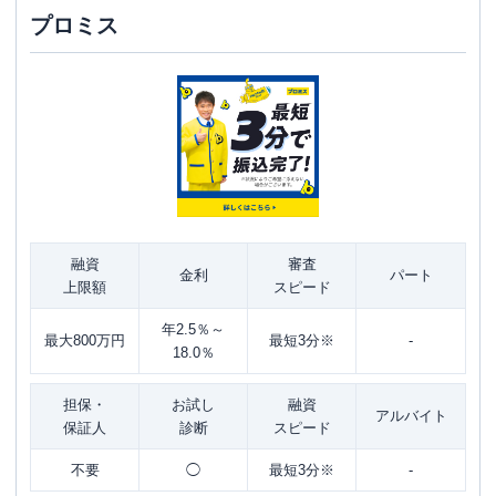
プロミス
融資
審査
金利
パート
上限額
スピード
年2.5％～
最大800万円
最短3分※
-
18.0％
担保・
お試し
融資
アルバイト
保証人
診断
スピード
不要
◯
最短3分※
-