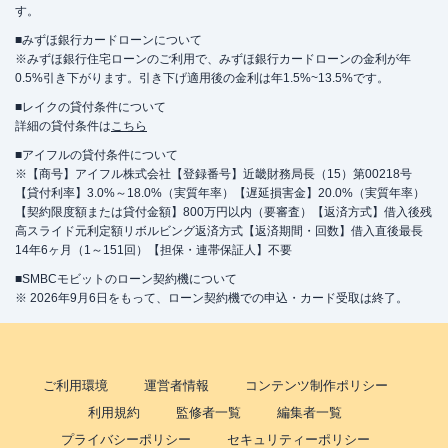
す。
■みずほ銀行カードローンについて
※みずほ銀行住宅ローンのご利用で、みずほ銀行カードローンの金利が年
0.5%引き下がります。引き下げ適用後の金利は年1.5%~13.5%です。
■レイクの貸付条件について
詳細の貸付条件は
こちら
■アイフルの貸付条件について
※【商号】アイフル株式会社【登録番号】近畿財務局長（15）第00218号
【貸付利率】3.0%～18.0%（実質年率）【遅延損害金】20.0%（実質年率）
【契約限度額または貸付金額】800万円以内（要審査）【返済方式】借入後残
高スライド元利定額リボルビング返済方式【返済期間・回数】借入直後最長
14年6ヶ月（1～151回）【担保・連帯保証人】不要
■SMBCモビットのローン契約機について
※ 2026年9月6日をもって、ローン契約機での申込・カード受取は終了。
ご利用環境
運営者情報
コンテンツ制作ポリシー
利用規約
監修者一覧
編集者一覧
プライバシーポリシー
セキュリティーポリシー