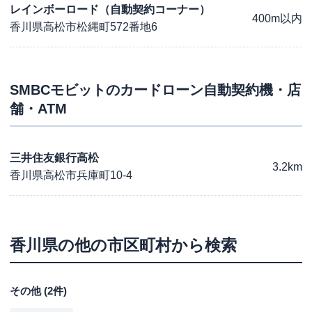
レインボーロード（自動契約コーナー）
400m以内
香川県高松市松縄町572番地6
SMBCモビット
のカードローン自動契約機・店
舗・ATM
三井住友銀行高松
3.2km
香川県高松市兵庫町10-4
香川県
の他の市区町村から検索
その他
(
2
件)