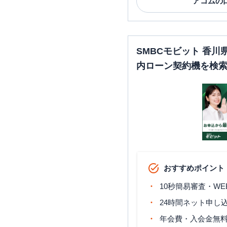
アコム
の
SMBCモビット 香
内ローン契約機を検
おすすめポイント
10秒簡易審査・WE
24時間ネット申し
年会費・入会金無