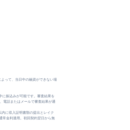
によって、当日中の融資ができない場
日中に振込みが可能です。審査結果を
ては、電話またはメールで審査結果が通
日以内に収入証明書類の提出とレイク
は通常金利適用。初回契約翌日から無