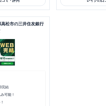
口コミ・評判
レイク
の口
川県高松市の三井住友銀行
索
B完結
込み可能！
料！