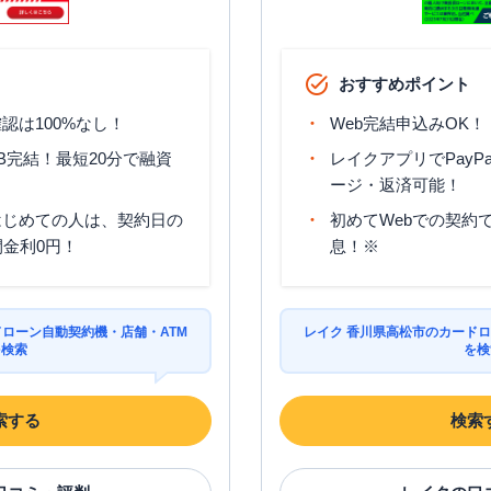
おすすめポイント
認は100%なし！
Web完結申込みOK！
B完結！最短20分で融資
レイクアプリでPayP
ージ・返済可能！
はじめての人は、契約日の
初めてWebでの契約で
間金利0円！
息！※
ドローン自動契約機・店舗・ATM
レイク 香川県高松市のカードロ
を検索
を検
索する
検索