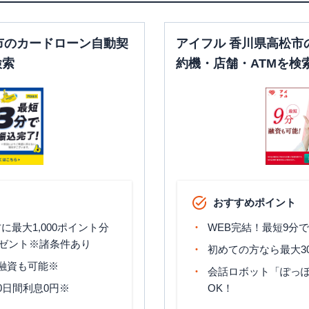
市のカードローン自動契
アイフル 香川県高松市
検索
約機・店舗・ATMを検
おすすめポイント
最大1,000ポイント分
WEB完結！最短9分
ゼント※諸条件あり
初めての方なら最大3
分融資も可能※
会話ロボット「ぽっぽ
0日間利息0円※
OK！