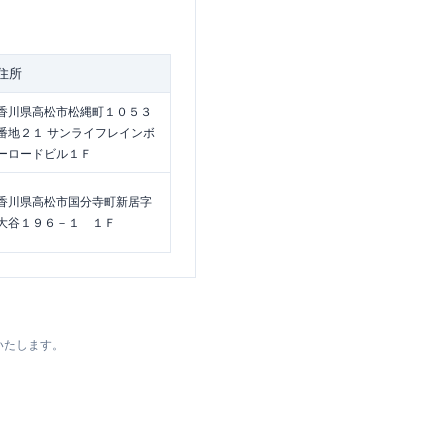
住所
香川県高松市松縄町１０５３
番地２１ サンライフレインボ
ーロードビル１Ｆ
香川県高松市国分寺町新居字
大谷１９６－１ １Ｆ
いたします。