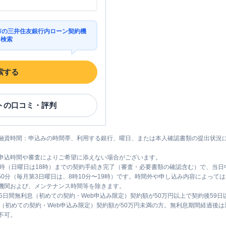
松市の三井住友銀行内ローン契約機
を検索
索する
ト
の口コミ・評判
融資時間：申込みの時間帯、利用する銀行、曜日、または本人確認書類の提出状況
申込時間や審査によりご希望に添えない場合がございます。
1時（日曜日は18時）までの契約手続き完了（審査・必要書類の確認含む）で、当
時50分（毎月第3日曜日は、8時10分〜19時）です。時間外や申し込み内容によっ
機関および、メンテナンス時間等を除きます。
5日間無利息（初めての契約・Web申込み限定）契約額が50万円以上で契約後59
息（初めての契約・Web申込み限定）契約額が50万円未満の方。無利息期間経過後
不可。