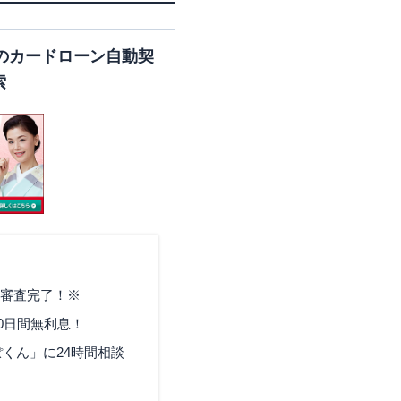
のカードローン自動契
索
で審査完了！※
0日間無利息！
くん」に24時間相談