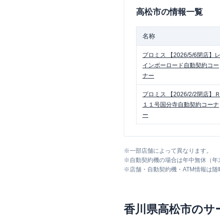
高松市
の情報一覧
名称
プロミス
【2026/5/6閉店】
インボーロード自動契約コー
ナー
プロミス
【2026/2/2閉店】
１１号国分寺自動契約コーナ
ー
※
一部店舗によって異なります。
※
自動契約機の場合は年中無休（年
※
店舗・自動契約機・ATM情報は
香川県
高松市
のサ