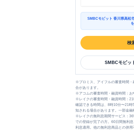
SMBCモビット 香川県高
検
SMBCモビッ
※
プロミス、アイフルの審査時間・
合があります。
※
アコムの審査時間・融資時間：お
※
レイクの審査時間・融資時間：2
確認できる時間は、8時10分〜21
知される場合があります。一部金融
※
レイクの無利息期間サービス：36
での登録が完了の方。60日間無利
利息適用。他の無利息商品との併用