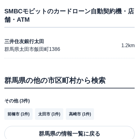
SMBCモビット
のカードローン自動契約機・店
舗・ATM
三井住友銀行太田
1.2km
群馬県太田市飯田町1386
群馬県
の他の市区町村から検索
その他
(
3
件)
前橋市
(
1
件)
太田市
(
1
件)
高崎市
(
1
件)
群馬県
の情報一覧に戻る