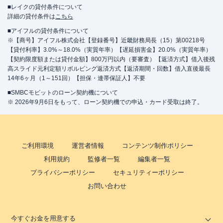
■レイクの貸付条件について
詳細の貸付条件は
こちら
■アイフルの貸付条件について
※【商号】アイフル株式会社【登録番号】近畿財務局長（15）第00218号
【貸付利率】3.0%～18.0%（実質年率）【遅延損害金】20.0%（実質年率）
【契約限度額または貸付金額】800万円以内（要審査）【返済方式】借入後残
高スライド元利定額リボルビング返済方式【返済期間・回数】借入直後最長
14年6ヶ月（1～151回）【担保・連帯保証人】不要
■SMBCモビットのローン契約機について
※ 2026年9月6日をもって、ローン契約機での申込・カード受取は終了。
ご利用環境
運営者情報
コンテンツ制作ポリシー
利用規約
監修者一覧
編集者一覧
プライバシーポリシー
セキュリティーポリシー
お問い合わせ
今すぐお金を用意する