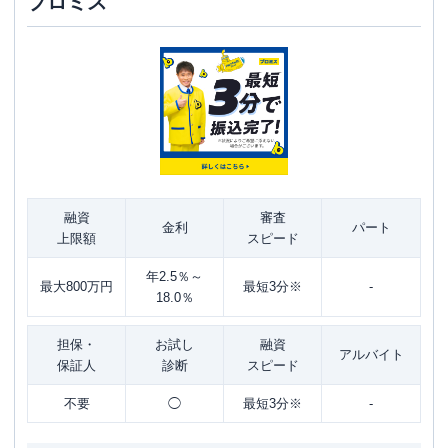
プロミス
融資
審査
金利
パート
上限額
スピード
年2.5％～
最大800万円
最短3分※
-
18.0％
担保・
お試し
融資
アルバイト
保証人
診断
スピード
不要
◯
最短3分※
-