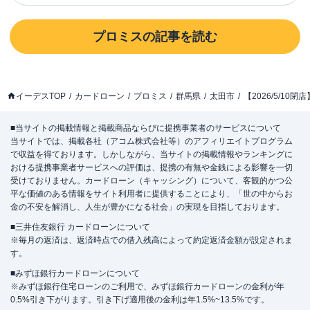
プロミス
の記事を読む
イーデスTOP
カードローン
プロミス
群馬県
太田市
【2026/5/1
■当サイトの掲載情報と掲載商品ならびに提携事業者のサービスについて
当サイトでは、掲載各社（アコム株式会社等）のアフィリエイトプログラム
で収益を得ております。しかしながら、当サイトの掲載情報やランキングに
おける提携事業者サービスへの評価は、提携の有無や金銭による影響を一切
受けておりません。カードローン（キャッシング）について、客観的かつ公
平な価値のある情報をサイト利用者に提供することにより、「世の中からお
金の不安を解消し、人生が豊かになる社会」の実現を目指しております。
■三井住友銀行 カードローンについて
※毎月の返済は、返済時点での借入残高によって約定返済金額が設定されま
す。
■みずほ銀行カードローンについて
※みずほ銀行住宅ローンのご利用で、みずほ銀行カードローンの金利が年
0.5%引き下がります。引き下げ適用後の金利は年1.5%~13.5%です。