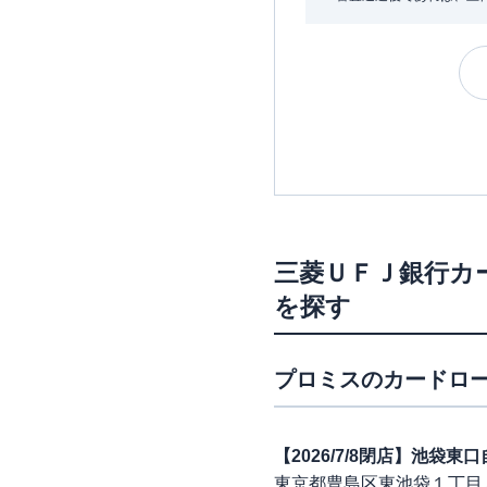
三菱ＵＦＪ銀行カ
を探す
プロミス
のカードロー
【2026/7/8閉店】池袋
東京都豊島区東池袋１丁目