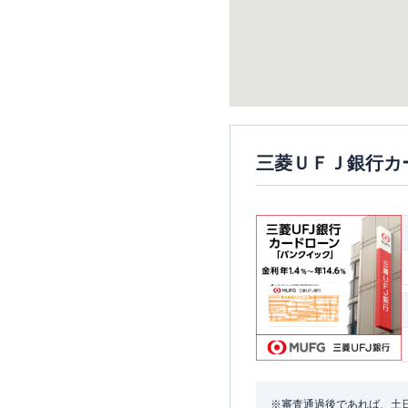
三菱ＵＦＪ銀行カ
※審査通過後であれば、土