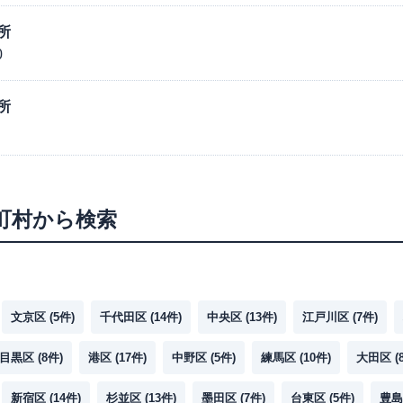
所
0
所
町村から検索
文京区
(
5
件)
千代田区
(
14
件)
中央区
(
13
件)
江戸川区
(
7
件)
目黒区
(
8
件)
港区
(
17
件)
中野区
(
5
件)
練馬区
(
10
件)
大田区
(
新宿区
(
14
件)
杉並区
(
13
件)
墨田区
(
7
件)
台東区
(
5
件)
豊島