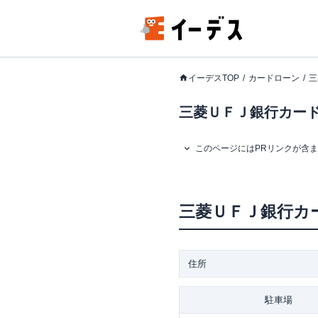
イーデスTOP
カードローン
三
三菱ＵＦＪ銀行カード
このページにはPRリンクが含
三菱ＵＦＪ銀行カ
住所
駐車場