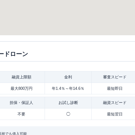
ードローン
融資
上限額
金利
審査
スピード
最大800万円
年1.4％～年14.6％
最短即日
担保・
保証人
お試し
診断
融資
スピード
不要
◯
最短翌日
日祝でも借入可能