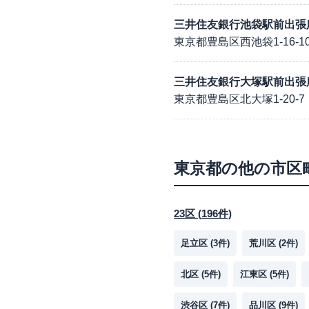
三井住友銀行池袋駅前出張
東京都豊島区西池袋1-16-1
三井住友銀行大塚駅前出張
東京都豊島区北大塚1-20-7
東京都
の他の市区
23区
(
196
件)
足立区
(
3
件)
荒川区
(
2
件)
北区
(
5
件)
江東区
(
5
件)
渋谷区
(
7
件)
品川区
(
9
件)