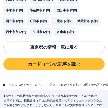
小平市
(
1
件)
小金井市
(
1
件)
国分寺市
(
2
件)
国立市
(
2
件)
町田市
(
4
件)
三鷹市
(
2
件)
武蔵野市
(
4
件)
西東京市
(
2
件)
立川市
(
2
件)
多摩市
(
3
件)
東京都
の情報一覧に戻る
カードローン
の記事を読む
イーデスTOP
カードローン
三菱ＵＦＪ銀行
東京都
23区
豊島区
池
■当サイトの掲載情報と掲載商品ならびに提携事業者のサービスについて
当サイトでは、掲載各社（アコム株式会社等）のアフィリエイトプログラム
で収益を得ております。しかしながら、当サイトの掲載情報やランキングに