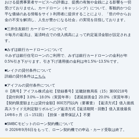
おける提携事業者サービスへの評価は、提携の有無や金銭による影響を一切
受けておりません。カードローン（キャッシング）について、客観的かつ公
平な価値のある情報をサイト利用者に提供することにより、「世の中からお
金の不安を解消し、人生が豊かになる社会」の実現を目指しております。
■三井住友銀行 カードローンについて
※毎月の返済は、返済時点での借入残高によって約定返済金額が設定されま
す。
■みずほ銀行カードローンについて
※みずほ銀行住宅ローンのご利用で、みずほ銀行カードローンの金利が年
0.5%引き下がります。引き下げ適用後の金利は年1.5%~13.5%です。
■レイクの貸付条件について
詳細の貸付条件は
こちら
■アイフルの貸付条件について
※【商号】アイフル株式会社【登録番号】近畿財務局長（15）第00218号
【貸付利率】3.0%～18.0%（実質年率）【遅延損害金】20.0%（実質年率）
【契約限度額または貸付金額】800万円以内（要審査）【返済方式】借入後残
高スライド元利定額リボルビング返済方式【返済期間・回数】借入直後最長
14年6ヶ月（1～151回）【担保・連帯保証人】不要
■SMBCモビットのローン契約機について
※ 2026年9月6日をもって、ローン契約機での申込・カード受取は終了。