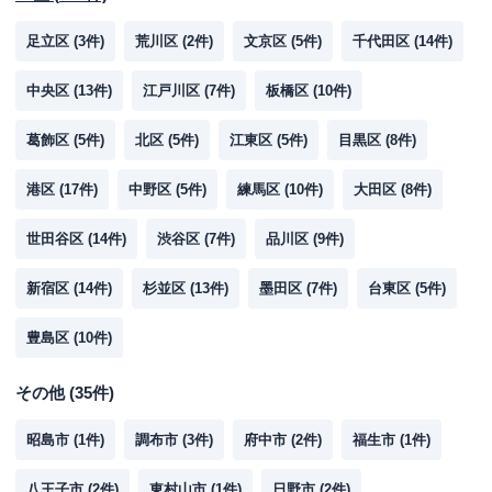
足立区
(
3
件)
荒川区
(
2
件)
文京区
(
5
件)
千代田区
(
14
件)
中央区
(
13
件)
江戸川区
(
7
件)
板橋区
(
10
件)
葛飾区
(
5
件)
北区
(
5
件)
江東区
(
5
件)
目黒区
(
8
件)
港区
(
17
件)
中野区
(
5
件)
練馬区
(
10
件)
大田区
(
8
件)
世田谷区
(
14
件)
渋谷区
(
7
件)
品川区
(
9
件)
新宿区
(
14
件)
杉並区
(
13
件)
墨田区
(
7
件)
台東区
(
5
件)
豊島区
(
10
件)
その他
(
35
件)
昭島市
(
1
件)
調布市
(
3
件)
府中市
(
2
件)
福生市
(
1
件)
八王子市
(
2
件)
東村山市
(
1
件)
日野市
(
2
件)