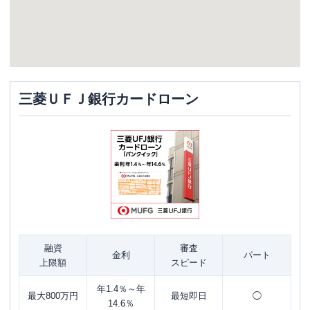
三菱ＵＦＪ銀行カードローン
融資
審査
金利
パート
上限額
スピード
年1.4％～年
最大800万円
最短即日
◯
14.6％