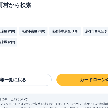
町村から検索
上京区
(
2
件)
京都市南区
(
1
件)
京都市中京区
(
1
件)
京都市西京区
(
1
右京区
(
2
件)
報一覧に戻る
カードローン
者のサービスについて
フィリエイトプログラムで収益を得ております。しかしながら、当サイトの掲載情