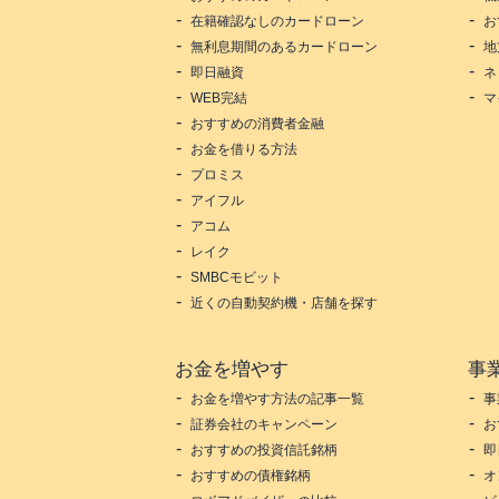
在籍確認なしのカードローン
お
無利息期間のあるカードローン
地
即日融資
ネ
WEB完結
マ
おすすめの消費者金融
お金を借りる方法
プロミス
アイフル
アコム
レイク
SMBCモビット
近くの自動契約機・店舗を探す
お金を増やす
事
お金を増やす方法の記事一覧
事
証券会社のキャンペーン
お
おすすめの投資信託銘柄
即
おすすめの債権銘柄
オ