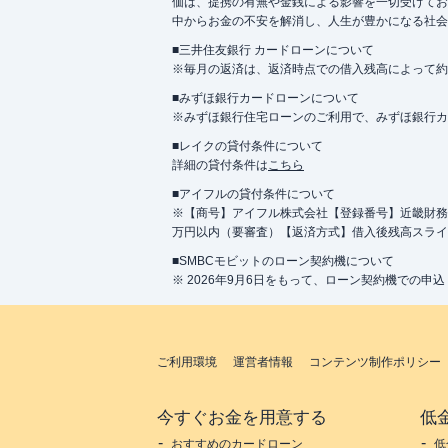
価は、提携の有無や金銭による影響を一切受けてお
中からお金の不安を解消し、人生が豊かになる社会
■三井住友銀行 カードローンについて
※毎月の返済は、返済時点での借入残高によって約
■みずほ銀行カードローンについて
※みずほ銀行住宅ローンのご利用で、みずほ銀行カード
■レイクの貸付条件について
詳細の貸付条件は
こちら
■アイフルの貸付条件について
※【商号】アイフル株式会社【登録番号】近畿財務局長
万円以内（要審査）【返済方式】借入後残高スライ
■SMBCモビットのローン契約機について
※ 2026年9月6日をもって、ローン契約機での申
ご利用環境
運営者情報
コンテンツ制作ポリシー
今すぐお金を用意する
低
おすすめのカードローン
低