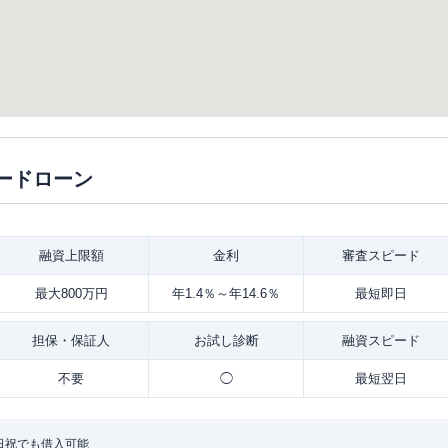
ードローン
融資
上限額
金利
審査
スピード
最大800万円
年1.4％～年14.6％
最短即日
担保・
保証人
お試し
診断
融資
スピード
不要
◯
最短翌日
日祝でも借入可能