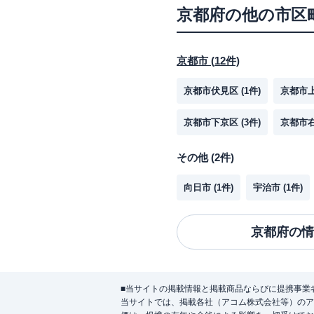
京都府
の他の市区
京都市
(
12
件)
京都市伏見区
(
1
件)
京都市
京都市下京区
(
3
件)
京都市
その他
(
2
件)
向日市
(
1
件)
宇治市
(
1
件)
京都府
の情
■当サイトの掲載情報と掲載商品ならびに提携事業
当サイトでは、掲載各社（アコム株式会社等）のア