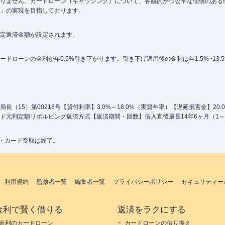
りません。カードローン（キャッシング）について、客観的かつ公平な価値のある
」の実現を目指しております。
定返済金額が設定されます。
ローンの金利が年0.5%引き下がります。引き下げ適用後の金利は年1.5%~13.
（15）第00218号【貸付利率】3.0%～18.0%（実質年率）【遅延損害金】20
ド元利定額リボルビング返済方式【返済期間・回数】借入直後最長14年6ヶ月（1～
込・カード受取は終了。
利用規約
監修者一覧
編集者一覧
プライバシーポリシー
セキュリティー
金利で賢く借りる
返済をラクにする
金利のカードローン
カードローンの借り換え