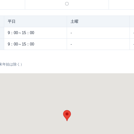
〇
平日
土曜
9：00～15：00
-
9：00～15：00
-
末年始は除く）