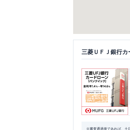
三菱ＵＦＪ銀行カ
※審査通過後であれば、土