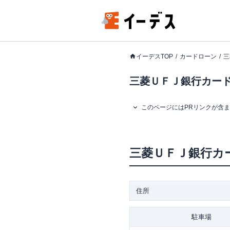
イーデスTOP
カードローン
三
三菱ＵＦＪ銀行カード
このページにはPRリンクが含
三菱ＵＦＪ銀行カ
住所
駐車場