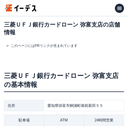
三菱ＵＦＪ銀行カードローン 弥富支店の店舗
情報
このページにはPRリンクが含まれています
三菱ＵＦＪ銀行カードローン
弥富支店
の基本情報
住所
愛知県弥富市鯏浦町南前新田５５
駐車場
ATM
24時間営業