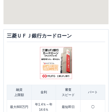
三菱ＵＦＪ銀行カードローン
融資
審査
金利
パート
上限額
スピード
年1.4％～年
最大800万円
最短即日
◯
14.6％