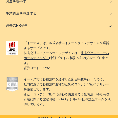
お金を増やす
事業資金を調達する
過去のPR記事
「
イーデス
」は、
株式会社エイチームライフデザイン
が運営
するサービスです。
株式会社エイチームライフデザイン
は、
株式会社エイチーム
ホールディングス
(東証プライム市場上場)のグループ企業で
す。
証券コード：3662
イーデス
では各種法律を遵守した広告掲載を行うために、
社内において各種法律遵守のためのコンテンツ制作ポリシー
を整備しています。
また、コンテンツ制作に携わる編集部では景表法・特定商取
引法に関する
認定資格「KTAA」
シルバー団体認証マークを取
得しています。