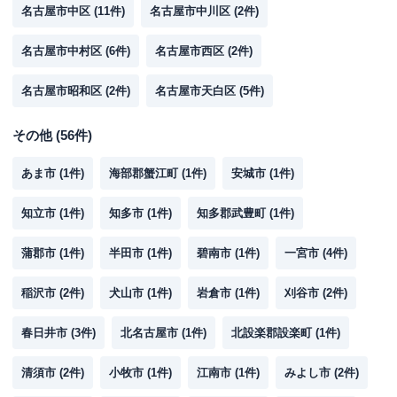
名古屋市中区
(
11
件)
名古屋市中川区
(
2
件)
名古屋市中村区
(
6
件)
名古屋市西区
(
2
件)
名古屋市昭和区
(
2
件)
名古屋市天白区
(
5
件)
その他
(
56
件)
あま市
(
1
件)
海部郡蟹江町
(
1
件)
安城市
(
1
件)
知立市
(
1
件)
知多市
(
1
件)
知多郡武豊町
(
1
件)
蒲郡市
(
1
件)
半田市
(
1
件)
碧南市
(
1
件)
一宮市
(
4
件)
稲沢市
(
2
件)
犬山市
(
1
件)
岩倉市
(
1
件)
刈谷市
(
2
件)
春日井市
(
3
件)
北名古屋市
(
1
件)
北設楽郡設楽町
(
1
件)
清須市
(
2
件)
小牧市
(
1
件)
江南市
(
1
件)
みよし市
(
2
件)