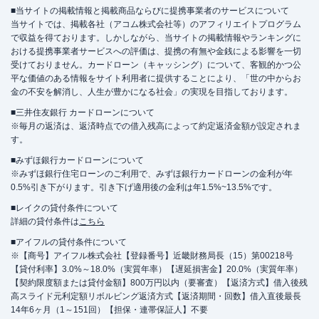
■当サイトの掲載情報と掲載商品ならびに提携事業者のサービスについて
当サイトでは、掲載各社（アコム株式会社等）のアフィリエイトプログラム
で収益を得ております。しかしながら、当サイトの掲載情報やランキングに
おける提携事業者サービスへの評価は、提携の有無や金銭による影響を一切
受けておりません。カードローン（キャッシング）について、客観的かつ公
平な価値のある情報をサイト利用者に提供することにより、「世の中からお
金の不安を解消し、人生が豊かになる社会」の実現を目指しております。
■三井住友銀行 カードローンについて
※毎月の返済は、返済時点での借入残高によって約定返済金額が設定されま
す。
■みずほ銀行カードローンについて
※みずほ銀行住宅ローンのご利用で、みずほ銀行カードローンの金利が年
0.5%引き下がります。引き下げ適用後の金利は年1.5%~13.5%です。
■レイクの貸付条件について
詳細の貸付条件は
こちら
■アイフルの貸付条件について
※【商号】アイフル株式会社【登録番号】近畿財務局長（15）第00218号
【貸付利率】3.0%～18.0%（実質年率）【遅延損害金】20.0%（実質年率）
【契約限度額または貸付金額】800万円以内（要審査）【返済方式】借入後残
高スライド元利定額リボルビング返済方式【返済期間・回数】借入直後最長
14年6ヶ月（1～151回）【担保・連帯保証人】不要