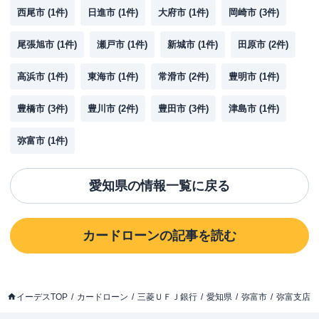
西尾市
(
1
件)
日進市
(
1
件)
大府市
(
1
件)
岡崎市
(
3
件)
尾張旭市
(
1
件)
瀬戸市
(
1
件)
新城市
(
1
件)
田原市
(
2
件)
高浜市
(
1
件)
東海市
(
1
件)
常滑市
(
2
件)
豊明市
(
1
件)
豊橋市
(
3
件)
豊川市
(
2
件)
豊田市
(
3
件)
津島市
(
1
件)
弥富市
(
1
件)
愛知県
の情報一覧に戻る
カードローン
の記事を読む
イーデスTOP
カードローン
三菱ＵＦＪ銀行
愛知県
弥富市
弥富支店